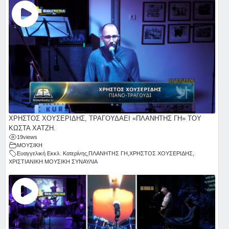
ΧΡΗΣΤΟΣ ΧΟΥΣΕΡΙΔΗΣ, ΤΡΑΓΟΥΔΑΕΙ «ΠΛΑΝΗΤΗΣ ΓΗ» ΤΟΥ
ΚΩΣΤΑ ΧΑΤΖΗ.
19
views
ΜΟΥΣΙΚΗ
Ευαγγελική Εκκλ. Κατερίνης
,
ΠΛΑΝΗΤΗΣ ΓΗ
,
ΧΡΗΣΤΟΣ ΧΟΥΣΕΡΙΔΗΣ
,
ΧΡΙΣΤΙΑΝΙΚΗ ΜΟΥΣΙΚΗ ΣΥΝΑΥΛΙΑ