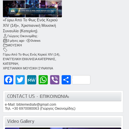
«Γύρω Από Το Φως Ενός Κεριού
ΧΙV (14)», Χριστιανική Μουσική
Συναυλία (Κατερίνη).
Γιώργος Οικονομίδης
•
3 μήνες ago
•
0
views
ΜΟΥΣΙΚΗ
Γύρω Από Το Φως Ενός Κεριού ΧΙV (14)
,
ΕΥΑΓΓΕΛΙΚΗ ΕΚΚΛΗΣΙΑ ΚΑΤΕΡΙΝΗΣ
,
ΚΑΤΕΡΙΝΗ
,
ΧΡΙΣΤΙΑΝΙΚΗ ΜΟΥΣΙΚΗ ΣΥΝΑΥΛΙΑ
Facebook
Twitter
MeWe
WhatsApp
Viber
Μοιραστείτε
CONTACT US – ΕΠΙΚΟΙΝΩΝΙΑ:
e-Mail: biblemediatv@gmail.com
Τηλ. +30 6970080063 (Γιώργος Οικονομίδης)
Video Gallery