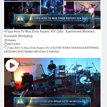
«Γύρω Από Το Φως Ενός Κεριού ΧΙV (14)», Χριστιανική Μουσική
Συναυλία (Κατερίνη).
0
views
ΜΟΥΣΙΚΗ
Γύρω Από Το Φως Ενός Κεριού ΧΙV (14)
,
ΕΥΑΓΓΕΛΙΚΗ ΕΚΚΛΗΣΙΑ ΚΑΤΕΡΙΝΗΣ
,
ΚΑΤΕΡΙΝΗ
,
ΧΡΙΣΤΙΑΝΙΚΗ ΜΟΥΣΙΚΗ ΣΥΝΑΥΛΙΑ