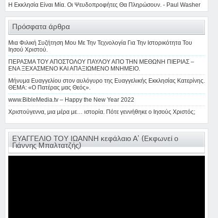
Η Εκκλησία Είναι Μία. Οι Ψευδοπροφήτες Θα Πληρώσουν. - Paul Washer
Πρόσφατα άρθρα
Μια Φιλική Συζήτηση Μου Με Την Τεχνολογία Για Την Ιστορικότητα Του
Ιησού Χριστού.
ΠΕΡΑΣΜΑ ΤΟΥ ΑΠΟΣΤΟΛΟΥ ΠΑΥΛΟΥ ΑΠΟ ΤΗΝ ΜΕΘΩΝΗ ΠΙΕΡΙΑΣ –
ΕΝΑ ΞΕΧΑΣΜΕΝΟ ΚΑΙ ΑΠΑΞΙΩΜΕΝΟ ΜΝΗΜΕΙΟ.
Μήνυμα Ευαγγελίου στον αυλόγυρο της Ευαγγελικής Εκκλησίας Κατερίνης.
ΘΕΜΑ: «Ο Πατέρας μας Θεός».
www.BibleMedia.tv – Happy the New Year 2022
Χριστούγεννα, μια μέρα με… ιστορία. Πότε γεννήθηκε ο Ιησούς Χριστός;
ΕΥΑΓΓΕΛΙΟ ΤΟΥ ΙΩΑΝΝΗ κεφάλαιο Α’ (Εκφωνεί ο
Γιάννης Μπαλτατζής)
Πρόγραμμα
Αναπαραγωγής
Βίντεο