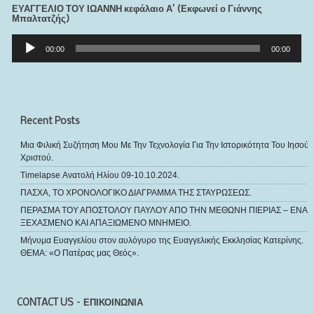
ΕΥΑΓΓΕΛΙΟ ΤΟΥ ΙΩΑΝΝΗ κεφάλαιο Α’ (Εκφωνεί ο Γιάννης
Μπαλτατζής)
Πρόγραμμα
Αναπαραγωγής
00:00
00:00
Ήχου
Recent Posts
Μια Φιλική Συζήτηση Μου Με Την Τεχνολογία Για Την Ιστορικότητα Του Ιησού
Χριστού.
Timelapse Ανατολή Ηλίου 09-10.10.2024.
ΠΑΣΧΑ, ΤΟ ΧΡΟΝΟΛΟΓΙΚΟ ΔΙΑΓΡΑΜΜΑ ΤΗΣ ΣΤΑΥΡΩΣΕΩΣ.
ΠΕΡΑΣΜΑ ΤΟΥ ΑΠΟΣΤΟΛΟΥ ΠΑΥΛΟΥ ΑΠΟ ΤΗΝ ΜΕΘΩΝΗ ΠΙΕΡΙΑΣ – ΕΝΑ
ΞΕΧΑΣΜΕΝΟ ΚΑΙ ΑΠΑΞΙΩΜΕΝΟ ΜΝΗΜΕΙΟ.
Μήνυμα Ευαγγελίου στον αυλόγυρο της Ευαγγελικής Εκκλησίας Κατερίνης.
ΘΕΜΑ: «Ο Πατέρας μας Θεός».
CONTACT US – ΕΠΙΚΟΙΝΩΝΙΑ