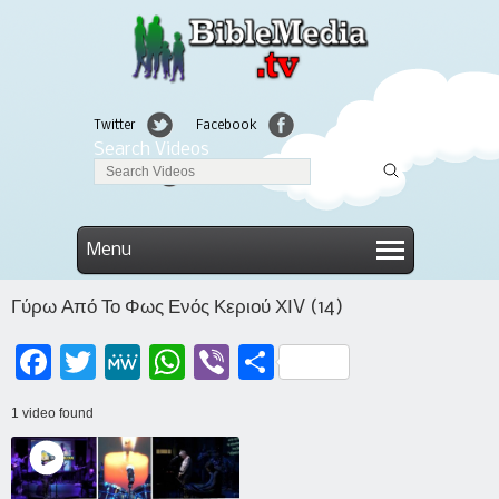
Twitter
Facebook
Search Videos
Linkedin
Menu
Γύρω Από Το Φως Ενός Κεριού ΧΙV (14)
Facebook
Twitter
MeWe
WhatsApp
Viber
Μοιραστείτε
1 video found