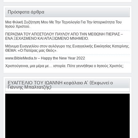
Πρόσφατα άρθρα
Μια Φιλική Συζήτηση Μου Με Την Τεχνολογία Για Την Ιστορικότητα Του
Ιησού Χριστού.
ΠΕΡΑΣΜΑ ΤΟΥ ΑΠΟΣΤΟΛΟΥ ΠΑΥΛΟΥ ΑΠΟ ΤΗΝ ΜΕΘΩΝΗ ΠΙΕΡΙΑΣ –
ΕΝΑ ΞΕΧΑΣΜΕΝΟ ΚΑΙ ΑΠΑΞΙΩΜΕΝΟ ΜΝΗΜΕΙΟ.
Μήνυμα Ευαγγελίου στον αυλόγυρο της Ευαγγελικής Εκκλησίας Κατερίνης.
ΘΕΜΑ: «Ο Πατέρας μας Θεός».
www.BibleMedia.tv – Happy the New Year 2022
Χριστούγεννα, μια μέρα με… ιστορία. Πότε γεννήθηκε ο Ιησούς Χριστός;
ΕΥΑΓΓΕΛΙΟ ΤΟΥ ΙΩΑΝΝΗ κεφάλαιο Α’ (Εκφωνεί ο
Γιάννης Μπαλτατζής)
Πρόγραμμα
Αναπαραγωγής
Βίντεο