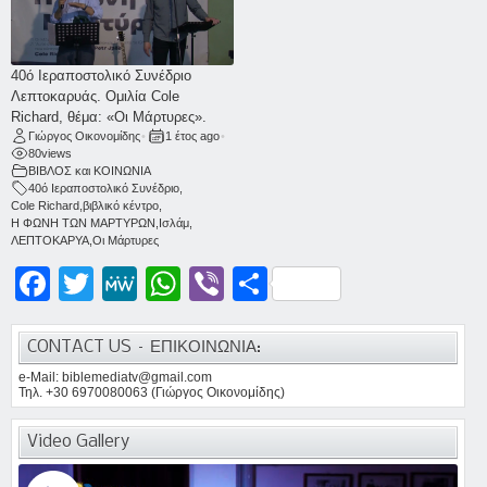
40ό Ιεραποστολικό Συνέδριο
Λεπτοκαρυάς. Ομιλία Cole
Richard, θέμα: «Οι Μάρτυρες».
Γιώργος Οικονομίδης
•
1 έτος ago
•
80
views
ΒΙΒΛΟΣ και ΚΟΙΝΩΝΙΑ
40ό Ιεραποστολικό Συνέδριο
,
Cole Richard
,
βιβλικό κέντρο
,
Η ΦΩΝΗ ΤΩΝ ΜΑΡΤΥΡΩΝ
,
Ισλάμ
,
ΛΕΠΤΟΚΑΡΥΑ
,
Οι Μάρτυρες
Facebook
Twitter
MeWe
WhatsApp
Viber
Μοιραστείτε
CONTACT US – ΕΠΙΚΟΙΝΩΝΙΑ:
e-Mail: biblemediatv@gmail.com
Τηλ. +30 6970080063 (Γιώργος Οικονομίδης)
Video Gallery