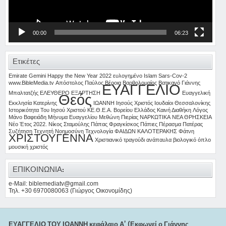
00:00
06:23
Ετικέτες
Emirate
Gemini
Happy the New Year 2022 ευλογημένο
Islam
Sars-Cov-2
www.BibleMedia.tv
Απόστολος Παύλος
Βέροια
Βαρθολομαίος
Βατικανό
Γιάννης
ΕΥΑΓΓΕΛΙΟ
Μπαλτατζής
ΕΛΕΥΘΕΡΟ
ΕΞΑΡΤΗΣΗ
Ευαγγελική
Θεός
Εκκλησία Κατερίνης
ΙΩΑΝΝΗ
Ιησούς Χριστός
Ιουδαίοι Θεσσαλονίκης
Ιστορικότητα Του Ιησού Χριστού
ΚΕ.Θ.Ε.Α. Βορείου Ελλάδος
Καινή Διαθήκη
Λόγος
Μάνο Βαφειάδη
Μήνυμα Ευαγγελίου
Μεθώνη Πιερίας
ΝΑΡΚΩΤΙΚΑ
ΝΕΑ ΘΡΗΣΚΕΙΑ
Νέο Έτος 2022.
Νίκος Σταμούλης
Πάπας Φραγκίσκος
Πάπιες
Πέρασμα
Πατέρας
Συζήτηση
Τεχνητή Νοημοσύνη
Τεχνολογία
ΦΑΙΔΩΝ ΚΑΛΟΤΕΡΑΚΗΣ
Φάτνη
ΧΡΙΣΤΟΥΓΕΝΝΑ
Χριστιανικό τραγούδι
ανάπαυλα
βιολογικό όπλο
μουσική
χριστός
ΕΠΙΚΟΙΝΩΝΙΑ:
e-Mail: biblemediatv@gmail.com
Τηλ. +30 6970080063 (Γιώργος Οικονομίδης)
ΕΥΑΓΓΕΛΙΟ ΤΟΥ ΙΩΑΝΝΗ κεφάλαιο Α’ (Εκφωνεί ο Γιάννης