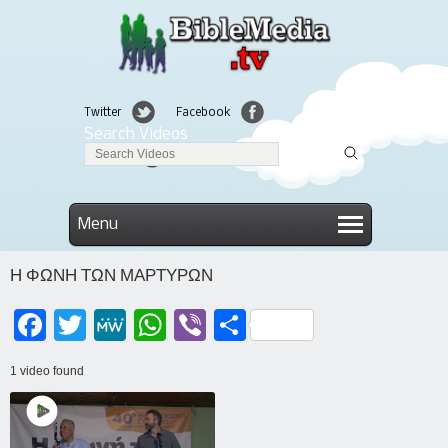
Twitter
Facebook
Search Videos
Linkedin
Menu
Η ΦΩΝΗ ΤΩΝ ΜΑΡΤΥΡΩΝ
Facebook
Twitter
MeWe
WhatsApp
Viber
Μοιραστείτε
1 video found