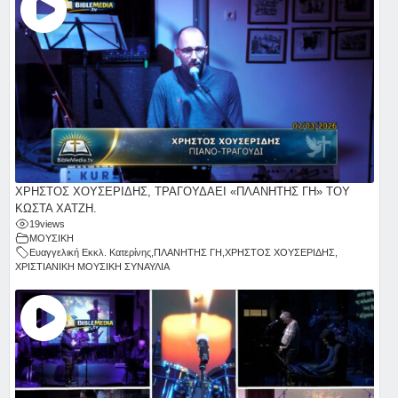
ΧΡΗΣΤΟΣ ΧΟΥΣΕΡΙΔΗΣ, ΤΡΑΓΟΥΔΑΕΙ «ΠΛΑΝΗΤΗΣ ΓΗ» ΤΟΥ
ΚΩΣΤΑ ΧΑΤΖΗ.
19
views
ΜΟΥΣΙΚΗ
Ευαγγελική Εκκλ. Κατερίνης
,
ΠΛΑΝΗΤΗΣ ΓΗ
,
ΧΡΗΣΤΟΣ ΧΟΥΣΕΡΙΔΗΣ
,
ΧΡΙΣΤΙΑΝΙΚΗ ΜΟΥΣΙΚΗ ΣΥΝΑΥΛΙΑ