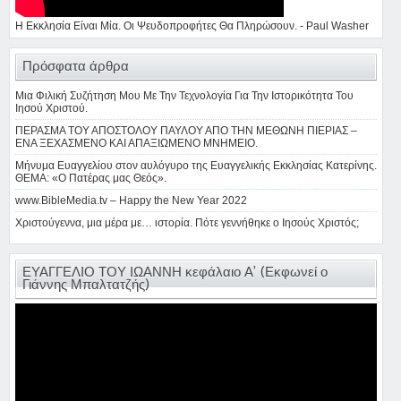
Η Εκκλησία Είναι Μία. Οι Ψευδοπροφήτες Θα Πληρώσουν. - Paul Washer
Πρόσφατα άρθρα
Μια Φιλική Συζήτηση Μου Με Την Τεχνολογία Για Την Ιστορικότητα Του
Ιησού Χριστού.
ΠΕΡΑΣΜΑ ΤΟΥ ΑΠΟΣΤΟΛΟΥ ΠΑΥΛΟΥ ΑΠΟ ΤΗΝ ΜΕΘΩΝΗ ΠΙΕΡΙΑΣ –
ΕΝΑ ΞΕΧΑΣΜΕΝΟ ΚΑΙ ΑΠΑΞΙΩΜΕΝΟ ΜΝΗΜΕΙΟ.
Μήνυμα Ευαγγελίου στον αυλόγυρο της Ευαγγελικής Εκκλησίας Κατερίνης.
ΘΕΜΑ: «Ο Πατέρας μας Θεός».
www.BibleMedia.tv – Happy the New Year 2022
Χριστούγεννα, μια μέρα με… ιστορία. Πότε γεννήθηκε ο Ιησούς Χριστός;
ΕΥΑΓΓΕΛΙΟ ΤΟΥ ΙΩΑΝΝΗ κεφάλαιο Α’ (Εκφωνεί ο
Γιάννης Μπαλτατζής)
Πρόγραμμα
Αναπαραγωγής
Βίντεο