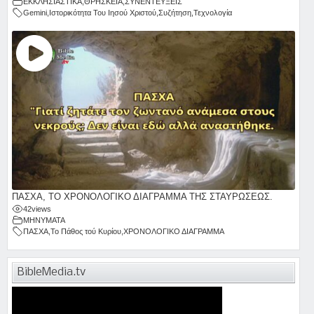
ΕΚΚΛΗΣΙΑΣΤΙΚΑ
,
ΘΡΗΣΚΕΙΑ
,
ΣΥΝΕΝΤΕΥΞΕΙΣ
Gemini
,
Ιστορικότητα Του Ιησού Χριστού
,
Συζήτηση
,
Τεχνολογία
ΠΑΣΧΑ, ΤΟ ΧΡΟΝΟΛΟΓΙΚΟ ΔΙΑΓΡΑΜΜΑ ΤΗΣ ΣΤΑΥΡΩΣΕΩΣ.
42
views
ΜΗΝΥΜΑΤΑ
ΠΑΣΧΑ
,
Το Πάθος τού Κυρίου
,
ΧΡΟΝΟΛΟΓΙΚΟ ΔΙΑΓΡΑΜΜΑ
BibleMedia.tv