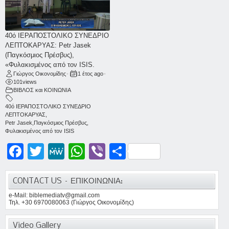
40ό ΙΕΡΑΠΟΣΤΟΛΙΚΟ ΣΥΝΕΔΡΙΟ
ΛΕΠΤΟΚΑΡΥΑΣ: Petr Jasek
(Παγκόσμιος Πρέσβυς),
«Φυλακισμένος από τον ISIS.
Γιώργος Οικονομίδης
•
1 έτος ago
•
101
views
ΒΙΒΛΟΣ και ΚΟΙΝΩΝΙΑ
40ό ΙΕΡΑΠΟΣΤΟΛΙΚΟ ΣΥΝΕΔΡΙΟ
ΛΕΠΤΟΚΑΡΥΑΣ
,
Petr Jasek
,
Παγκόσμιος Πρέσβυς
,
Φυλακισμένος από τον ISIS
Facebook
Twitter
MeWe
WhatsApp
Viber
Μοιραστείτε
CONTACT US – ΕΠΙΚΟΙΝΩΝΙΑ:
e-Mail: biblemediatv@gmail.com
Τηλ. +30 6970080063 (Γιώργος Οικονομίδης)
Video Gallery