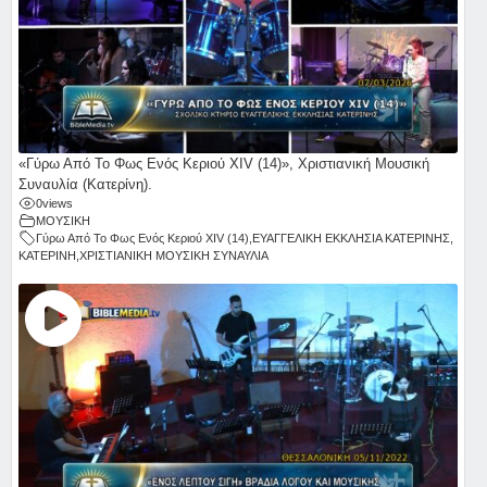
«Γύρω Από Το Φως Ενός Κεριού ΧΙV (14)», Χριστιανική Μουσική
Συναυλία (Κατερίνη).
0
views
ΜΟΥΣΙΚΗ
Γύρω Από Το Φως Ενός Κεριού ΧΙV (14)
,
ΕΥΑΓΓΕΛΙΚΗ ΕΚΚΛΗΣΙΑ ΚΑΤΕΡΙΝΗΣ
,
ΚΑΤΕΡΙΝΗ
,
ΧΡΙΣΤΙΑΝΙΚΗ ΜΟΥΣΙΚΗ ΣΥΝΑΥΛΙΑ