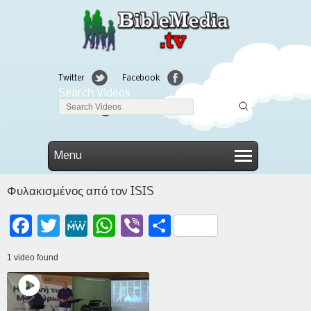
Twitter
Facebook
Search Videos
Linkedin
Menu
Φυλακισμένος από τον ISIS
Facebook
Twitter
MeWe
WhatsApp
Viber
Μοιραστείτε
1 video found