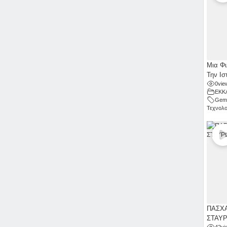
Μια Φι
Την Ισ
0
vie
ΕΚΚ
Gemi
Τεχνολο
ΠΑΣΧΑ
ΣΤΑΥ
42
vi