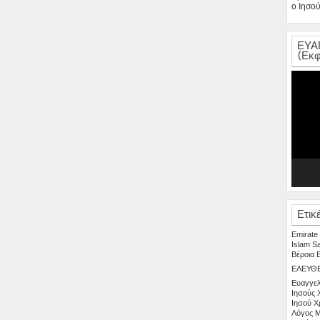
ο Ιησού
ΕΥΑ
(Εκφ
Πρόγρα
Αναπαρ
Βίντεο
Ετικ
Emirate
Islam
S
Βέροια
ΕΛΕΥΘ
Ευαγγελ
Ιησούς 
Ιησού Χ
Λόγος
Μ