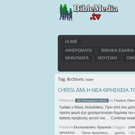
HOME
ΑΦΙΕΡΩΜΑΤΑ
ΒΙΒΛΙΚΑ ΕΔΑΦΙΑ
ΜΗΝΥΜΑΤΑ
ΜΟΥΣΙΚΗ
ΟΜΟ
Tag Archives:
Islam
CHRISLAM: Η ΝΕΑ ΘΡΗΣΚΕΙΑ Τ
Posted on
by
Γιώργος Οικο
30 Σεπτεμβρίου 2015
Γράφει ο Νίκος Χειλαδάκης. Πριν από ένα χρόν
πρώτη φορά είχε χρησιμοποιήσει δημόσια τον 
έκθεση προβολής αυτού του …
Continue read
Posted in
Εκκλησιαστικά
,
Θρησκεία
|
Tagged
CHR
,
,
|
Δεν
ΘΡΗΣΚΕΙΑ
Πάπας Φραγκίσκος
χριστός