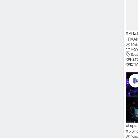
ΧΡΗΣΤ
«ΠΛΑΝ
19
vi
ΜΟΥ
Ευαγ
ΧΡΗΣΤ
ΧΡΙΣΤΙ
«Γύρω 
Χριστι
0
vie