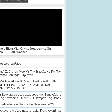
ησία Είναι Μία. Οι Ψευδοπροφήτες Θα
ουν. - Paul Washer
σφατα άρθρα
λική Συζήτηση Μου Με Την Τεχνολογία Για Την
ότητα Του Ιησού Χριστού.
ΜΑ ΤΟΥ ΑΠΟΣΤΟΛΟΥ ΠΑΥΛΟΥ ΑΠΟ ΤΗΝ
Η ΠΙΕΡΙΑΣ – ΕΝΑ ΞΕΧΑΣΜΕΝΟ ΚΑΙ
ΩΜΕΝΟ ΜΝΗΜΕΙΟ.
 Ευαγγελίου στον αυλόγυρο της Ευαγγελικής
ίας Κατερίνης. ΘΕΜΑ: «Ο Πατέρας μας Θεός».
bleMedia.tv – Happy the New Year 2022
γεννα, μια μέρα με… ιστορία. Πότε γεννήθηκε