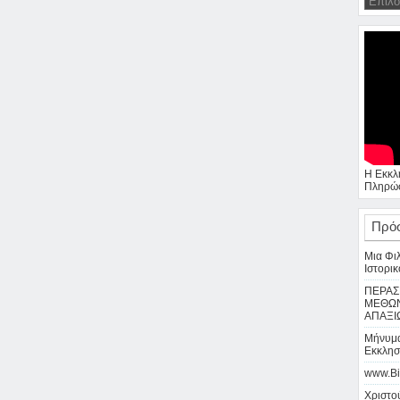
Η Εκκλ
Πληρώσ
Πρό
Μια Φι
Ιστορικ
ΠΕΡΑΣ
ΜΕΘΩΝ
ΑΠΑΞΙ
Μήνυμα
Εκκλησ
www.Bi
Χριστού