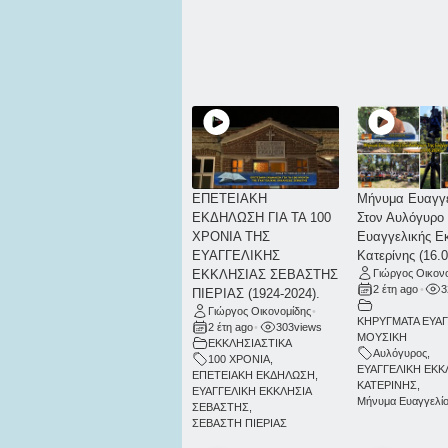
ΕΠΕΤΕΙΑΚΗ
Μήνυμα Ευαγγ
ΕΚΔΗΛΩΣΗ ΓΙΑ ΤΑ 100
Στον Αυλόγυρο
ΧΡΟΝΙΑ ΤΗΣ
Ευαγγελικής Ε
ΕΥΑΓΓΕΛΙΚΗΣ
Κατερίνης (16.0
ΕΚΚΛΗΣΙΑΣ ΣΕΒΑΣΤΗΣ
Γιώργος Οικον
2 έτη ago
•
3
ΠΙΕΡΙΑΣ (1924-2024).
Γιώργος Οικονομίδης
•
ΚΗΡΥΓΜΑΤΑ ΕΥΑ
2 έτη ago
•
303
views
ΜΟΥΣΙΚΗ
ΕΚΚΛΗΣΙΑΣΤΙΚΑ
Αυλόγυρος
,
100 ΧΡΟΝΙΑ
,
ΕΥΑΓΓΕΛΙΚΗ ΕΚΚ
ΕΠΕΤΕΙΑΚΗ ΕΚΔΗΛΩΣΗ
,
ΚΑΤΕΡΙΝΗΣ
,
ΕΥΑΓΓΕΛΙΚΗ ΕΚΚΛΗΣΙΑ
Μήνυμα Ευαγγελί
ΣΕΒΑΣΤΗΣ
,
ΣΕΒΑΣΤΗ ΠΙΕΡΙΑΣ