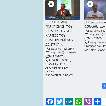
ΕΡΑΣΤΟΣ ΦΙΛΟΣ:
Πάσχα, μήνυμα 
ΠΑΡΟΥΣΙΑΣΗ ΤΟΥ
Εβδομάδα τών
ΒΙΒΛΙΟΥ ΤΟΥ «Ο
Γιώργος Οικον
2 έτη ago
•
1
ΚΑΡΠΟΣ ΤΟΥ
ΜΗΝΥΜΑΤΑ
ΑΠΑΓΟΡΕΥΜΕΝΟΥ
Γιάννης Σαμαρ
ΔΕΝΤΡΟΥ».
Εβδομάδα τών Π
Γιώργος Οικονομίδης
•
ΜΗΝΥΜΑ
,
ΠΑΣΧΑ
2 έτη ago
•
119
views
ΜΗΝΥΜΑΤΑ
ΕΡΑΣΤΟΣ ΦΙΛΟΣ
,
Ο ΚΑΡΠΟΣ ΤΟΥ
ΑΠΑΓΟΡΕΥΜΕΝΟΥ
ΔΕΝΤΡΟΥ
,
ΠΑΡΟΥΣΙΑΣΗ ΒΙΒΛΙΟΥ
1
Facebook
Twitter
MeWe
WhatsApp
Viber
Μοι