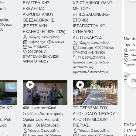
ότε
ΕΥΑΓΓΕΛΙΚΗΣ
ΧΡΙΣΤΙΑΝΙΚΟΙ ΥΜΝΟΙ
σούς
ΕΚΚΛΗΣΙΑΣ
ΜΕ ΤΟΥΣ
ΑΚΡΟΠΟΤΑΜΟΥ
«THESSALONIANS»
ομίδης
•
ΘΕΣΣΑΛΟΝΙΚΗΣ.
ΣΤΟ 40ό
0
views
(ΕΠΕΤΕΙΑΚΗ
ΙΕΡΑΠΟΣΤΟΛΙΚΟ
ΚΑ
,
ΕΚΔΗΛΩΣΗ 1925-2025).
ΣΥΝΕΔΡΙΟ
Γιώργος Οικονομίδης
•
ΛΕΠΤΟΚΑΡΥΑΣ.
Μια Φι
,
8 μήνες ago
•
65
views
Γιώργος Οικονομίδης
•
Την Ισ
ΑΦΙΕΡΩΜΑΤΑ
1 έτος ago
•
129
views
0
vie
100 ΧΡΟΝΙΑ
,
ΜΟΥΣΙΚΗ
,
ΥΜΝΟΙ
ΕΚΚ
ΕΥΑΓΓΕΛΙΚΗ ΕΚΚΛΗΣΙΑ
THESSALONIANS
,
Gemi
ΑΚΡΟΠΟΤΑΜΟΥ
Ιεραποστολικό Συνέδριο
Τεχνολο
Λεπτοκαρυάς
,
Χριστιανικό συγκρότημα
ΤΟΛΙΚΟ
40ό Ιεραποστολικό
ΤΟ ΠΕΡΑΣΜΑ ΤΟΥ
Συνέδριο Λεπτοκαρυάς.
ΑΠΟΣΤΟΛΟΥ ΠΑΥΛΟΥ
: Petr
Ομιλία Cole Richard,
ΑΠΟ ΤΗΝ ΜΕΘΩΝΗ
ΠΑΣΧΑ
μιος
θέμα: «Οι Μάρτυρες».
ΠΙΕΡΙΑΣ.
ΣΤΑΥ
Γιώργος Οικονομίδης
•
Γιώργος Οικονομίδης
•
1 έτος ago
•
80
views
1 έτος ago
•
144
views
42
vi