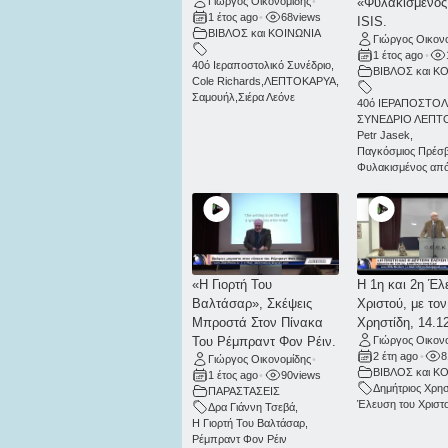
Γιώργος Οικονομίδης
•
«Φυλακισμένος
1 έτος ago
•
68
views
ISIS.
ΒΙΒΛΟΣ και ΚΟΙΝΩΝΙΑ
Γιώργος Οικον
1 έτος ago
•
40ό Ιεραποστολικό Συνέδριο
,
ΒΙΒΛΟΣ και Κ
Cole Richards
,
ΛΕΠΤΟΚΑΡΥΑ
,
Σαμουήλ
,
Σιέρα Λεόνε
40ό ΙΕΡΑΠΟΣΤΟΛ
ΣΥΝΕΔΡΙΟ ΛΕΠΤ
Petr Jasek
,
Παγκόσμιος Πρέσ
Φυλακισμένος από
«Η Γιορτή Του
Η 1η και 2η Έλ
Βαλτάσαρ», Σκέψεις
Χριστού, με τον
Μπροστά Στον Πίνακα
Χρηστίδη, 14.1
Του Ρέμπραντ Φον Ρέιν.
Γιώργος Οικον
2 έτη ago
•
8
Γιώργος Οικονομίδης
•
ΒΙΒΛΟΣ και Κ
1 έτος ago
•
90
views
Δημήτριος Χρησ
ΠΑΡΑΣΤΑΣΕΙΣ
Έλευση του Χριστ
Δρα Γιάννη Τσεβά
,
Η Γιορτή Του Βαλτάσαρ
,
Ρέμπραντ Φον Ρέιν