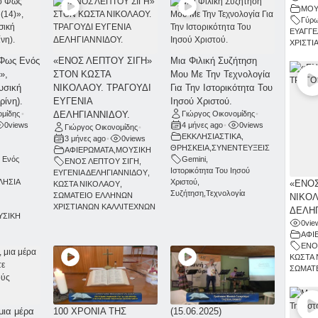
ΜΟΥ
Γύρω
ΕΥΑΓΓΕ
ΧΡΙΣΤΙ
 Φως Ενός
«ΕΝΟΣ ΛΕΠΤΟΥ ΣΙΓΗ»
Μια Φιλική Συζήτηση
»,
ΣΤΟΝ ΚΩΣΤΑ
Μου Με Την Τεχνολογία
υσική
ΝΙΚΟΛΑΟΥ. ΤΡΑΓΟΥΔΙ
Για Την Ιστορικότητα Του
ρίνη).
ΕΥΓΕΝΙΑ
Ιησού Χριστού.
ομίδης
•
ΔΕΛΗΓΙΑΝΝΙΔΟΥ.
Γιώργος Οικονομίδης
•
0
views
4 μήνες ago
•
0
views
Γιώργος Οικονομίδης
•
ΕΚΚΛΗΣΙΑΣΤΙΚΑ
,
3 μήνες ago
•
0
views
ΘΡΗΣΚΕΙΑ
,
ΣΥΝΕΝΤΕΥΞΕΙΣ
ΑΦΙΕΡΩΜΑΤΑ
,
ΜΟΥΣΙΚΗ
 Ενός
Gemini
,
ΕΝΟΣ ΛΕΠΤΟΥ ΣΙΓΗ
,
Ιστορικότητα Του Ιησού
ΕΥΓΕΝΙΑ ΔΕΛΗΓΙΑΝΝΙΔΟΥ
,
ΛΗΣΙΑ
Χριστού
,
«ΕΝΟΣ
ΚΩΣΤΑ ΝΙΚΟΛΑΟΥ
,
Συζήτηση
,
Τεχνολογία
ΣΩΜΑΤΕΙΟ ΕΛΛΗΝΩΝ
ΝΙΚΟΛ
ΧΡΙΣΤΙΑΝΩΝ ΚΑΛΛΙΤΕΧΝΩΝ
ΔΕΛΗΓ
ΥΣΙΚΗ
0
vie
ΑΦΙ
ΕΝΟ
ΚΩΣΤΑ 
ΣΩΜΑΤΕ
μια μέρα
100 ΧΡΟΝΙΑ ΤΗΣ
(15.06.2025)