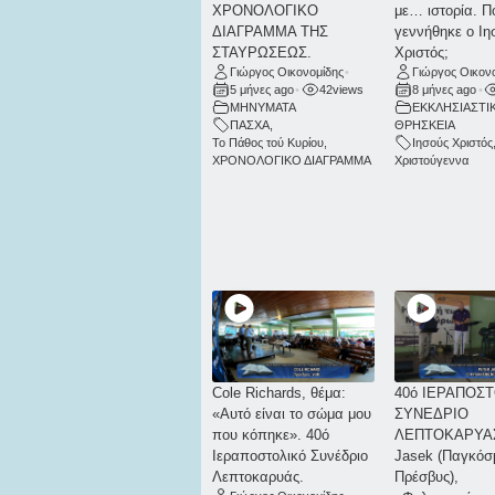
ΧΡΟΝΟΛΟΓΙΚΟ
με… ιστορία. Π
ΔΙΑΓΡΑΜΜΑ ΤΗΣ
γεννήθηκε ο Ιη
ΣΤΑΥΡΩΣΕΩΣ.
Χριστός;
Γιώργος Οικονομίδης
•
Γιώργος Οικον
5 μήνες ago
•
42
views
8 μήνες ago
•
ΜΗΝΥΜΑΤΑ
ΕΚΚΛΗΣΙΑΣΤΙ
ΠΑΣΧΑ
,
ΘΡΗΣΚΕΙΑ
Το Πάθος τού Κυρίου
,
Ιησούς Χριστός
ΧΡΟΝΟΛΟΓΙΚΟ ΔΙΑΓΡΑΜΜΑ
Χριστούγεννα
Cole Richards, θέμα:
40ό ΙΕΡΑΠΟΣ
«Αυτό είναι το σώμα μου
ΣΥΝΕΔΡΙΟ
που κόπηκε». 40ό
ΛΕΠΤΟΚΑΡΥΑΣ
Ιεραποστολικό Συνέδριο
Jasek (Παγκόσ
Λεπτοκαρυάς.
Πρέσβυς),