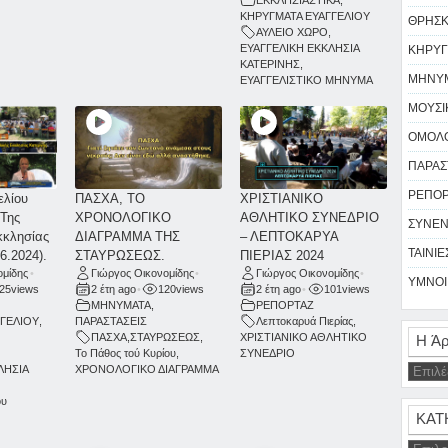
ΕΚΚΛΗΣΙΑΣΤΙΚΑ
,
ΚΗΡΥΓΜΑΤΑ ΕΥΑΓΓΕΛΙΟΥ
ΘΡΗΣΚΕ
ΑΥΛΕΙΟ ΧΩΡΟ
,
ΕΥΑΓΓΕΛΙΚΗ ΕΚΚΛΗΣΙΑ
ΚΗΡΥΓ
ΚΑΤΕΡΙΝΗΣ
,
ΜΗΝΥΜ
ΕΥΑΓΓΕΛΙΣΤΙΚΟ ΜΗΝΥΜΑ
ΜΟΥΣΙΚ
ΟΜΟΛΟ
ΠΑΡΑΣΤ
ΡΕΠΟΡΤ
ελίου
ΠΑΣΧΑ, ΤΟ
ΧΡΙΣΤΙΑΝΙΚΟ
 Της
ΧΡΟΝΟΛΟΓΙΚΟ
ΑΘΛΗΤΙΚΟ ΣΥΝΕΔΡΙΟ
ΣΥΝΕΝ
κκλησίας
ΔΙΑΓΡΑΜΜΑ ΤΗΣ
– ΛΕΠΤΟΚΑΡΥΑ
ΤΑΙΝΙΕΣ
6.2024).
ΣΤΑΥΡΩΣΕΩΣ.
ΠΙΕΡΙΑΣ 2024
ομίδης
•
Γιώργος Οικονομίδης
•
Γιώργος Οικονομίδης
•
ΥΜΝΟΙ 
25
views
2 έτη ago
•
120
views
2 έτη ago
•
101
views
ΜΗΝΥΜΑΤΑ
,
ΡΕΠΟΡΤΑΖ
ΓΓΕΛΙΟΥ
,
ΠΑΡΑΣΤΑΣΕΙΣ
Λεπτοκαρυά Πιερίας
,
ΠΑΣΧΑ
,
ΣΤΑΥΡΩΣΕΩΣ
,
ΧΡΙΣΤΙΑΝΙΚΟ ΑΘΛΗΤΙΚΟ
Η Άρ
Το Πάθος τού Κυρίου
,
ΣΥΝΕΔΡΙΟ
ΛΗΣΙΑ
ΧΡΟΝΟΛΟΓΙΚΟ ΔΙΑΓΡΑΜΜΑ
ου
ΚΑΤ