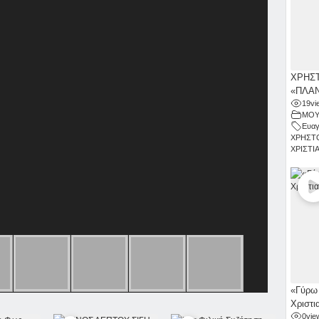
ΧΡΗΣΤ
«ΠΛΑΝ
19
vi
ΜΟΥ
Ευαγ
ΧΡΗΣΤ
ΧΡΙΣΤΙ
«Γύρω 
Χριστι
0
vie