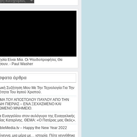
ησία Είναι Μία. Οι Ψευδοπροφήτες Θα
ουν. - Paul Washer
σφατα άρθρα
λική Συζήτηση Μου Με Την Τεχνολογία Για Την
ότητα Του Ιησού Χριστού.
ΜΑ ΤΟΥ ΑΠΟΣΤΟΛΟΥ ΠΑΥΛΟΥ ΑΠΟ ΤΗΝ
Η ΠΙΕΡΙΑΣ – ΕΝΑ ΞΕΧΑΣΜΕΝΟ ΚΑΙ
ΩΜΕΝΟ ΜΝΗΜΕΙΟ.
 Ευαγγελίου στον αυλόγυρο της Ευαγγελικής
ίας Κατερίνης. ΘΕΜΑ: «Ο Πατέρας μας Θεός».
bleMedia.tv – Happy the New Year 2022
γεννα, μια μέρα με… ιστορία. Πότε γεννήθηκε