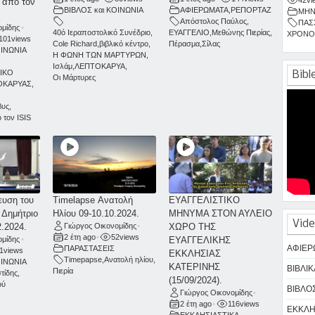
 από τον
ΒΙΒΛΟΣ και ΚΟΙΝΩΝΙΑ
ΑΦΙΕΡΩΜΑΤΑ
,
ΡΕΠΟΡΤΑΖ
ΜΗΝ
Απόστολος Παύλος
,
ΠΑΣ
ομίδης
•
40ό Ιεραποστολικό Συνέδριο
,
ΕΥΑΓΓΕΛΙΟ
,
Μεθώνης Πιερίας
,
ΧΡΟΝΟ
101
views
Cole Richard
,
βιβλικό κέντρο
,
Πέρασμα
,
Σίλας
ΟΙΝΩΝΙΑ
Η ΦΩΝΗ ΤΩΝ ΜΑΡΤΥΡΩΝ
,
Ισλάμ
,
ΛΕΠΤΟΚΑΡΥΑ
,
ΙΚΟ
Bibl
Οι Μάρτυρες
ΟΚΑΡΥΑΣ
,
βυς
,
 τον ISIS
ευση του
Timelapse Ανατολή
ΕΥΑΓΓΕΛΙΣΤΙΚΟ
 Δημήτριο
Ηλίου 09-10.10.2024.
ΜΗΝΥΜΑ ΣΤΟΝ ΑΥΛΕΙΟ
Vide
2.2024.
Γιώργος Οικονομίδης
•
ΧΩΡΟ ΤΗΣ
2 έτη ago
•
52
views
ομίδης
•
ΕΥΑΓΓΕΛΙΚΗΣ
ΑΦΙΕΡ
ΠΑΡΑΣΤΑΣΕΙΣ
1
views
ΕΚΚΛΗΣΙΑΣ
Timepapse
,
Ανατολή ηλίου
,
ΟΙΝΩΝΙΑ
ΚΑΤΕΡΙΝΗΣ
ΒΙΒΛΙΚ
Πιερία
τίδης
,
(15/09/2024).
ού
ΒΙΒΛΟΣ
Γιώργος Οικονομίδης
•
2 έτη ago
•
116
views
ΕΚΚΛΗΣ