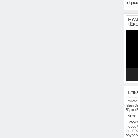
ο Ιησού
ΕΥΑ
(Εκφ
Πρόγρα
Αναπαρ
Βίντεο
Ετικ
Emirate
Islam
S
Βέροια
ΕΛΕΥΘ
Ευαγγελ
Ιησούς 
Ιησού Χ
Λόγος
Μ