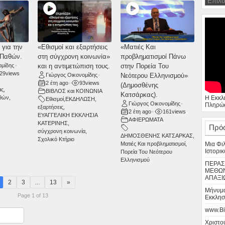
για την
«Εθισμοί και εξαρτήσεις
«Ματιές Και
 Παθών.
στη σύγχρονη κοινωνία»
προβληματισμοί Πάνω
ομίδης
•
και η αντιμετώπιση τους.
στην Πορεία Του
29
views
Γιώργος Οικονομίδης
•
Νεότερου Ελληνισμού»
2 έτη ago
•
93
views
(Δημοσθένης
άς
,
ΒΙΒΛΟΣ και ΚΟΙΝΩΝΙΑ
Κατσάρκας).
Η Εκκλ
αθών
,
Εθισμοί
,
ΕΚΔΗΛΩΣΗ
,
Γιώργος Οικονομίδης
•
Πληρώσ
εξαρτήσεις
,
2 έτη ago
•
161
views
ΕΥΑΓΓΕΛΙΚΗ ΕΚΚΛΗΣΙΑ
ΑΦΙΕΡΩΜΑΤΑ
ΚΑΤΕΡΙΝΗΣ
,
Πρό
σύγχρονη κοινωνία
,
ΔΗΜΟΣΘΕΝΗΣ ΚΑΤΣΑΡΚΑΣ
,
Σχολικό Κτήριο
Μια Φι
Ματιές Και προβληματισμοί
,
Ιστορικ
Πορεία Του Νεότερου
Ελληνισμού
ΠΕΡΑΣ
ΜΕΘΩΝ
ΑΠΑΞΙ
2
3
13
»
…
Μήνυμα
Page 1 of 13
Εκκλησ
www.Bi
ραστείτε
Χριστού