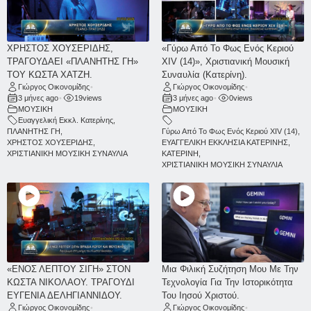
ΧΡΗΣΤΟΣ ΧΟΥΣΕΡΙΔΗΣ,
«Γύρω Από Το Φως Ενός Κεριού
ΤΡΑΓΟΥΔΑΕΙ «ΠΛΑΝΗΤΗΣ ΓΗ»
ΧΙV (14)», Χριστιανική Μουσική
ΤΟΥ ΚΩΣΤΑ ΧΑΤΖΗ.
Συναυλία (Κατερίνη).
Γιώργος Οικονομίδης
•
Γιώργος Οικονομίδης
•
3 μήνες ago
•
19
views
3 μήνες ago
•
0
views
ΜΟΥΣΙΚΗ
ΜΟΥΣΙΚΗ
Ευαγγελική Εκκλ. Κατερίνης
,
ΠΛΑΝΗΤΗΣ ΓΗ
,
Γύρω Από Το Φως Ενός Κεριού ΧΙV (14)
,
ΧΡΗΣΤΟΣ ΧΟΥΣΕΡΙΔΗΣ
,
ΕΥΑΓΓΕΛΙΚΗ ΕΚΚΛΗΣΙΑ ΚΑΤΕΡΙΝΗΣ
,
ΧΡΙΣΤΙΑΝΙΚΗ ΜΟΥΣΙΚΗ ΣΥΝΑΥΛΙΑ
ΚΑΤΕΡΙΝΗ
,
ΧΡΙΣΤΙΑΝΙΚΗ ΜΟΥΣΙΚΗ ΣΥΝΑΥΛΙΑ
«ΕΝΟΣ ΛΕΠΤΟΥ ΣΙΓΗ» ΣΤΟΝ
Μια Φιλική Συζήτηση Μου Με Την
ΚΩΣΤΑ ΝΙΚΟΛΑΟΥ. ΤΡΑΓΟΥΔΙ
Τεχνολογία Για Την Ιστορικότητα
ΕΥΓΕΝΙΑ ΔΕΛΗΓΙΑΝΝΙΔΟΥ.
Του Ιησού Χριστού.
Γιώργος Οικονομίδης
•
Γιώργος Οικονομίδης
•