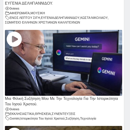
ΕΥΓΕΝΙΑ ΔΕΛΗΓΙΑΝΝΙΔΟΥ.
0
views
ΑΦΙΕΡΩΜΑΤΑ
,
ΜΟΥΣΙΚΗ
ΕΝΟΣ ΛΕΠΤΟΥ ΣΙΓΗ
,
ΕΥΓΕΝΙΑ ΔΕΛΗΓΙΑΝΝΙΔΟΥ
,
ΚΩΣΤΑ ΝΙΚΟΛΑΟΥ
,
ΣΩΜΑΤΕΙΟ ΕΛΛΗΝΩΝ ΧΡΙΣΤΙΑΝΩΝ ΚΑΛΛΙΤΕΧΝΩΝ
Μια Φιλική Συζήτηση Μου Με Την Τεχνολογία Για Την Ιστορικότητα
Του Ιησού Χριστού.
0
views
ΕΚΚΛΗΣΙΑΣΤΙΚΑ
,
ΘΡΗΣΚΕΙΑ
,
ΣΥΝΕΝΤΕΥΞΕΙΣ
Gemini
,
Ιστορικότητα Του Ιησού Χριστού
,
Συζήτηση
,
Τεχνολογία