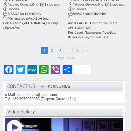
Γιώργος Οικονομίδης
•
1 έτος ago
•
Γιώργος Οικονομίδης
•
1 έτος ago
•
68
views
101
views
ΒΙΒΛΟΣ και ΚΟΙΝΩΝΙΑ
ΒΙΒΛΟΣ και ΚΟΙΝΩΝΙΑ
40ό Ιεραποστολικό Συνέδριο
,
Cole Richards
,
ΛΕΠΤΟΚΑΡΥΑ
,
Σαμουήλ
,
40ό ΙΕΡΑΠΟΣΤΟΛΙΚΟ ΣΥΝΕΔΡΙΟ
Σιέρα Λεόνε
ΛΕΠΤΟΚΑΡΥΑΣ
,
Petr Jasek
,
Παγκόσμιος Πρέσβυς
,
Φυλακισμένος από τον ISIS
2
3
30
»
1
…
Page 1 of 30
Facebook
Twitter
MeWe
WhatsApp
Viber
Μοιραστείτε
CONTACT US – ΕΠΙΚΟΙΝΩΝΙΑ:
e-Mail: biblemediatv@gmail.com
Τηλ. +30 6970080063 (Γιώργος Οικονομίδης)
Video Gallery