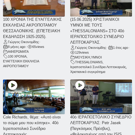
100 ΧΡΟΝΙΑ ΤΗΣ ΕΥΑΓΓΕΛΙΚΗΣ
(15.06.2025) ΧΡΙΣΤΙΑΝΙΚΟΙ
ΕΚΚΛΗΣΙΑΣ ΑΚΡΟΠΟΤΑΜΟΥ
ΥΜΝΟΙ ΜΕ ΤΟΥΣ
ΘΕΣΣΑΛΟΝΙΚΗΣ. (ΕΠΕΤΕΙΑΚΗ
«THESSALONIANS» ΣΤΟ 40ό
ΕΚΔΗΛΩΣΗ 1925-2025).
ΙΕΡΑΠΟΣΤΟΛΙΚΟ ΣΥΝΕΔΡΙΟ
Γιώργος Οικονομίδης
•
ΛΕΠΤΟΚΑΡΥΑΣ.
8 μήνες ago
•
65
views
Γιώργος Οικονομίδης
•
1 έτος ago
•
ΑΦΙΕΡΩΜΑΤΑ
129
views
100 ΧΡΟΝΙΑ
,
ΜΟΥΣΙΚΗ
,
ΥΜΝΟΙ
ΕΥΑΓΓΕΛΙΚΗ ΕΚΚΛΗΣΙΑ
THESSALONIANS
,
ΑΚΡΟΠΟΤΑΜΟΥ
Ιεραποστολικό Συνέδριο Λεπτοκαρυάς
,
Χριστιανικό συγκρότημα
Cole Richards, θέμα: «Αυτό είναι
40ό ΙΕΡΑΠΟΣΤΟΛΙΚΟ ΣΥΝΕΔΡΙΟ
το σώμα μου που κόπηκε». 40ό
ΛΕΠΤΟΚΑΡΥΑΣ: Petr Jasek
Ιεραποστολικό Συνέδριο
(Παγκόσμιος Πρέσβυς),
Λεπτοκαρυάς.
«Φυλακισμένος από τον ISIS.