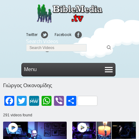
Twitter
Facebook
Search Videos
Linkedin
Menu
Γιώργος Οικονομίδης
Facebook
Twitter
MeWe
WhatsApp
Viber
Μοιραστείτε
291 videos found