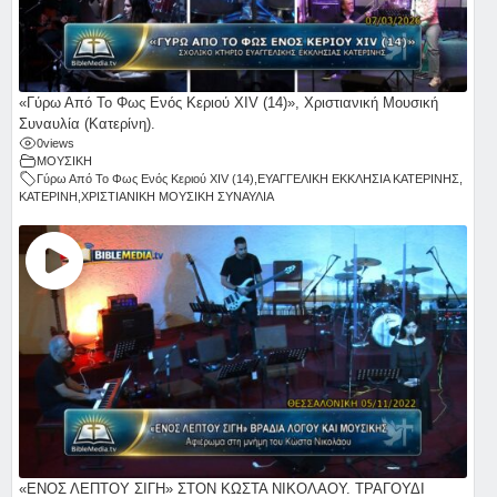
«Γύρω Από Το Φως Ενός Κεριού ΧΙV (14)», Χριστιανική Μουσική
Συναυλία (Κατερίνη).
0
views
ΜΟΥΣΙΚΗ
Γύρω Από Το Φως Ενός Κεριού ΧΙV (14)
,
ΕΥΑΓΓΕΛΙΚΗ ΕΚΚΛΗΣΙΑ ΚΑΤΕΡΙΝΗΣ
,
ΚΑΤΕΡΙΝΗ
,
ΧΡΙΣΤΙΑΝΙΚΗ ΜΟΥΣΙΚΗ ΣΥΝΑΥΛΙΑ
«ΕΝΟΣ ΛΕΠΤΟΥ ΣΙΓΗ» ΣΤΟΝ ΚΩΣΤΑ ΝΙΚΟΛΑΟΥ. ΤΡΑΓΟΥΔΙ