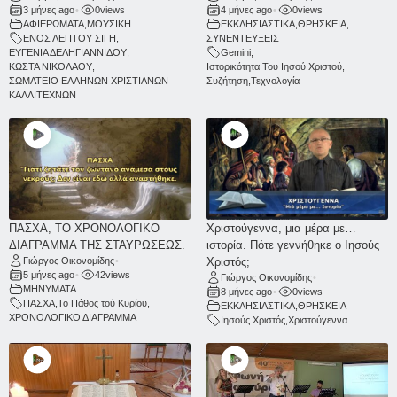
3 μήνες ago
•
0
views
4 μήνες ago
•
0
views
ΑΦΙΕΡΩΜΑΤΑ
,
ΜΟΥΣΙΚΗ
ΕΚΚΛΗΣΙΑΣΤΙΚΑ
,
ΘΡΗΣΚΕΙΑ
,
ΕΝΟΣ ΛΕΠΤΟΥ ΣΙΓΗ
,
ΣΥΝΕΝΤΕΥΞΕΙΣ
ΕΥΓΕΝΙΑ ΔΕΛΗΓΙΑΝΝΙΔΟΥ
,
Gemini
,
ΚΩΣΤΑ ΝΙΚΟΛΑΟΥ
,
Ιστορικότητα Του Ιησού Χριστού
,
ΣΩΜΑΤΕΙΟ ΕΛΛΗΝΩΝ ΧΡΙΣΤΙΑΝΩΝ
Συζήτηση
,
Τεχνολογία
ΚΑΛΛΙΤΕΧΝΩΝ
ΠΑΣΧΑ, ΤΟ ΧΡΟΝΟΛΟΓΙΚΟ
Χριστούγεννα, μια μέρα με…
ΔΙΑΓΡΑΜΜΑ ΤΗΣ ΣΤΑΥΡΩΣΕΩΣ.
ιστορία. Πότε γεννήθηκε ο Ιησούς
Γιώργος Οικονομίδης
•
Χριστός;
5 μήνες ago
•
42
views
Γιώργος Οικονομίδης
•
ΜΗΝΥΜΑΤΑ
8 μήνες ago
•
0
views
ΠΑΣΧΑ
,
Το Πάθος τού Κυρίου
,
ΕΚΚΛΗΣΙΑΣΤΙΚΑ
,
ΘΡΗΣΚΕΙΑ
ΧΡΟΝΟΛΟΓΙΚΟ ΔΙΑΓΡΑΜΜΑ
Ιησούς Χριστός
,
Χριστούγεννα