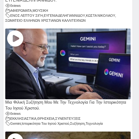
ΕΥΓΕΝΙΑ ΔΕΛΗΓΙΑΝΝΙΔΟΥ.
0
views
ΑΦΙΕΡΩΜΑΤΑ
,
ΜΟΥΣΙΚΗ
ΕΝΟΣ ΛΕΠΤΟΥ ΣΙΓΗ
,
ΕΥΓΕΝΙΑ ΔΕΛΗΓΙΑΝΝΙΔΟΥ
,
ΚΩΣΤΑ ΝΙΚΟΛΑΟΥ
,
ΣΩΜΑΤΕΙΟ ΕΛΛΗΝΩΝ ΧΡΙΣΤΙΑΝΩΝ ΚΑΛΛΙΤΕΧΝΩΝ
Μια Φιλική Συζήτηση Μου Με Την Τεχνολογία Για Την Ιστορικότητα
Του Ιησού Χριστού.
0
views
ΕΚΚΛΗΣΙΑΣΤΙΚΑ
,
ΘΡΗΣΚΕΙΑ
,
ΣΥΝΕΝΤΕΥΞΕΙΣ
Gemini
,
Ιστορικότητα Του Ιησού Χριστού
,
Συζήτηση
,
Τεχνολογία