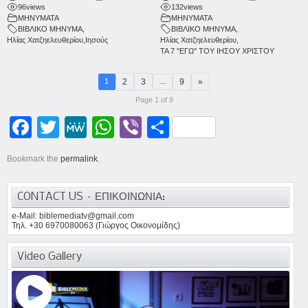
96
views
132
views
ΜΗΝΥΜΑΤΑ
ΜΗΝΥΜΑΤΑ
ΒΙΒΛΙΚΟ ΜΗΝΥΜΑ
,
ΒΙΒΛΙΚΟ ΜΗΝΥΜΑ
,
Ηλίας Χατζηελευθερίου
,
Ιησούς
Ηλίας Χατζηελευθερίου
,
ΤΑ 7 ''ΕΓΩ'' ΤΟΥ ΙΗΣΟΥ ΧΡΙΣΤΟΥ
2
3
9
»
1
…
Page 1 of 9
Facebook
Twitter
MeWe
WhatsApp
Viber
Μοιραστείτε
Bookmark the
permalink
.
CONTACT US – ΕΠΙΚΟΙΝΩΝΙΑ:
e-Mail: biblemediatv@gmail.com
Τηλ. +30 6970080063 (Γιώργος Οικονομίδης)
Video Gallery