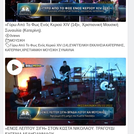
«Γύρω Από Το Φως Ενός Κεριού ΧΙV (14)», Χριστιανική Μουσική
Συναυλία (Κατερίνη).
0
views
ΜΟΥΣΙΚΗ
Γύρω Από Το Φως Ενός Κεριού ΧΙV (14)
,
ΕΥΑΓΓΕΛΙΚΗ ΕΚΚΛΗΣΙΑ ΚΑΤΕΡΙΝΗΣ
,
ΚΑΤΕΡΙΝΗ
,
ΧΡΙΣΤΙΑΝΙΚΗ ΜΟΥΣΙΚΗ ΣΥΝΑΥΛΙΑ
«ΕΝΟΣ ΛΕΠΤΟΥ ΣΙΓΗ» ΣΤΟΝ ΚΩΣΤΑ ΝΙΚΟΛΑΟΥ. ΤΡΑΓΟΥΔΙ