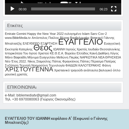
00:00
06:23
Ετικέτες
Emirate
Gemini
Happy the New Year 2022 ευλογημένο
Islam
Sars-Cov-2
www.BibleMedia.tv
Απόστολος Παύλος
Βέροια
Βαρθολομαίος
Βατικανό
Γιάννης
ΕΥΑΓΓΕΛΙΟ
Μπαλτατζής
ΕΛΕΥΘΕΡΟ
ΕΞΑΡΤΗΣΗ
Ευαγγελική
Θεός
Εκκλησία Κατερίνης
ΙΩΑΝΝΗ
Ιησούς Χριστός
Ιουδαίοι Θεσσαλονίκης
Ιστορικότητα Του Ιησού Χριστού
ΚΕ.Θ.Ε.Α. Βορείου Ελλάδος
Καινή Διαθήκη
Λόγος
Μάνο Βαφειάδη
Μήνυμα Ευαγγελίου
Μεθώνη Πιερίας
ΝΑΡΚΩΤΙΚΑ
ΝΕΑ ΘΡΗΣΚΕΙΑ
Νέο Έτος 2022.
Νίκος Σταμούλης
Πάπας Φραγκίσκος
Πάπιες
Πέρασμα
Πατέρας
Συζήτηση
Τεχνητή Νοημοσύνη
Τεχνολογία
ΦΑΙΔΩΝ ΚΑΛΟΤΕΡΑΚΗΣ
Φάτνη
ΧΡΙΣΤΟΥΓΕΝΝΑ
Χριστιανικό τραγούδι
ανάπαυλα
βιολογικό όπλο
μουσική
χριστός
ΕΠΙΚΟΙΝΩΝΙΑ:
e-Mail: biblemediatv@gmail.com
Τηλ. +30 6970080063 (Γιώργος Οικονομίδης)
ΕΥΑΓΓΕΛΙΟ ΤΟΥ ΙΩΑΝΝΗ κεφάλαιο Α’ (Εκφωνεί ο Γιάννης
Μπαλτατζής)