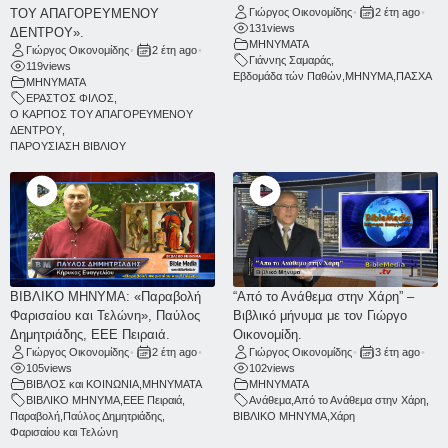
ΤΟΥ ΑΠΑΓΟΡΕΥΜΕΝΟΥ
Γιώργος Οικονομίδης
•
2 έτη ago
•
131
views
ΔΕΝΤΡΟΥ».
ΜΗΝΥΜΑΤΑ
Γιώργος Οικονομίδης
•
2 έτη ago
•
Γιάννης Σαμαράς
,
119
views
Εβδομάδα τών Παθών
,
ΜΗΝΥΜΑ
,
ΠΑΣΧΑ
ΜΗΝΥΜΑΤΑ
ΕΡΑΣΤΟΣ ΦΙΛΟΣ
,
Ο ΚΑΡΠΟΣ ΤΟΥ ΑΠΑΓΟΡΕΥΜΕΝΟΥ
ΔΕΝΤΡΟΥ
,
ΠΑΡΟΥΣΙΑΣΗ ΒΙΒΛΙΟΥ
ΒΙΒΛΙΚΟ ΜΗΝΥΜΑ: «Παραβολή
“Από το Ανάθεμα στην Χάρη” –
Φαρισαίου και Τελώνη», Παύλος
Βιβλικό μήνυμα με τον Γιώργο
Δημητριάδης, ΕΕΕ Πειραιά.
Οικονομίδη.
Γιώργος Οικονομίδης
•
2 έτη ago
•
Γιώργος Οικονομίδης
•
3 έτη ago
•
105
views
102
views
ΒΙΒΛΟΣ και ΚΟΙΝΩΝΙΑ
,
ΜΗΝΥΜΑΤΑ
ΜΗΝΥΜΑΤΑ
ΒΙΒΛΙΚΟ ΜΗΝΥΜΑ
,
ΕΕΕ Πειραιά
,
Ανάθεμα
,
Από το Ανάθεμα στην Χάρη
,
Παραβολή
,
Παύλος Δημητριάδης
,
ΒΙΒΛΙΚΟ ΜΗΝΥΜΑ
,
Χάρη
Φαρισαίου και Τελώνη