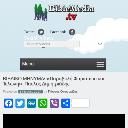
Twitter
Facebook
Search Videos
Linkedin
Menu
ΒΙΒΛΙΚΟ ΜΗΝΥΜΑ: «Παραβολή Φαρισαίου και
Τελώνη», Παύλος Δημητριάδης
Posted on
by
Γιώργος Οικονομίδης
14 Ιουλίου 2017
Facebook
Twitter
MeWe
WhatsApp
Viber
Μοιραστείτε