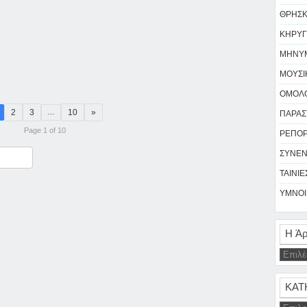
ΘΡΗΣΚΕ
ΚΗΡΥΓ
ΜΗΝΥΜ
ΜΟΥΣΙΚ
ΟΜΟΛΟ
2
3
10
»
…
ΠΑΡΑΣΤ
Page 1 of 10
ΡΕΠΟΡΤ
ΣΥΝΕΝ
ραστείτε
ΤΑΙΝΙΕΣ
ΥΜΝΟΙ 
Η Άρ
ΚΑΤ