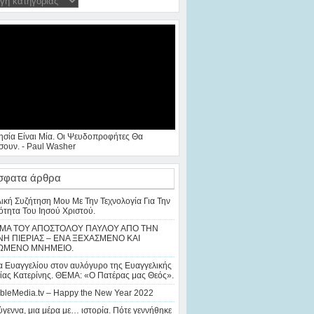
ησία Είναι Μία. Οι Ψευδοπροφήτες Θα
ουν. - Paul Washer
σφατα άρθρα
λική Συζήτηση Μου Με Την Τεχνολογία Για Την
ότητα Του Ιησού Χριστού.
ΜΑ ΤΟΥ ΑΠΟΣΤΟΛΟΥ ΠΑΥΛΟΥ ΑΠΟ ΤΗΝ
Η ΠΙΕΡΙΑΣ – ΕΝΑ ΞΕΧΑΣΜΕΝΟ ΚΑΙ
ΩΜΕΝΟ ΜΝΗΜΕΙΟ.
 Ευαγγελίου στον αυλόγυρο της Ευαγγελικής
ίας Κατερίνης. ΘΕΜΑ: «Ο Πατέρας μας Θεός».
bleMedia.tv – Happy the New Year 2022
γεννα, μια μέρα με… ιστορία. Πότε γεννήθηκε