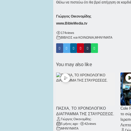
Θέλω να πιστεύω ότι θα βρεί απήχηση σε καρδι
Γιώργος Οικονομίδης
www.BibleMedia.tv
174
views
ΒΙΒΛΟΣ και ΚΟΙΝΩΝΙΑ
,
ΜΗΝΥΜΑΤΑ
You may also like
ΠΑΣΧΑ, ΤΟ ΧΡΟΝΟΛΟΓΙΚΟ
Cole 
ΔΙΑΓΡΑΜΜΑ ΤΗΣ ΣΤΑΥΡΩΣΕΩΣ.
το σώ
Γιώργος Οικονομίδης
•
Ιεραπ
5 μήνες ago
•
42
views
Λεπτο
ΜΗΝΥΜΑΤΑ
Γιώ