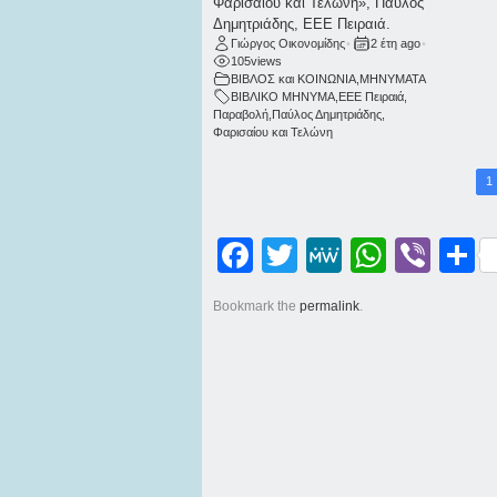
Φαρισαίου και Τελώνη», Παύλος
Δημητριάδης, ΕΕΕ Πειραιά.
Γιώργος Οικονομίδης
•
2 έτη ago
•
105
views
ΒΙΒΛΟΣ και ΚΟΙΝΩΝΙΑ
,
ΜΗΝΥΜΑΤΑ
ΒΙΒΛΙΚΟ ΜΗΝΥΜΑ
,
ΕΕΕ Πειραιά
,
Παραβολή
,
Παύλος Δημητριάδης
,
Φαρισαίου και Τελώνη
1
Facebook
Twitter
MeWe
WhatsApp
Viber
Μοι
Bookmark the
permalink
.