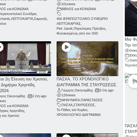
iews
101
views
ΛΟΣ και ΚΟΙΝΩΝΙΑ
ΒΙΒΛΟΣ και ΚΟΙΝΩΝΙΑ
 Ιεραποστολικό Συνέδριο
,
ichards
,
ΛΕΠΤΟΚΑΡΥΑ
,
Σαμουήλ
,
40ό ΙΕΡΑΠΟΣΤΟΛΙΚΟ ΣΥΝΕΔΡΙΟ
Λεόνε
ΛΕΠΤΟΚΑΡΥΑΣ
,
Petr Jasek
,
Παγκόσμιος Πρέσβυς
,
Φυλακισμένος από τον ISIS
Μια Φι
Την Ισ
0
vie
ΕΚΚ
Gemi
Τεχνολο
και 2η Έλευση του Χριστού,
ΠΑΣΧΑ, ΤΟ ΧΡΟΝΟΛΟΓΙΚΟ
ν Δημήτριο Χρηστίδη,
ΔΙΑΓΡΑΜΜΑ ΤΗΣ ΣΤΑΥΡΩΣΕΩΣ.
.2024.
Γιώργος Οικονομίδης
•
2 έτη ago
•
120
views
ργος Οικονομίδης
•
2 έτη ago
•
ΜΗΝΥΜΑΤΑ
,
ΠΑΡΑΣΤΑΣΕΙΣ
iews
ΠΑΣΧΑ
,
ΣΤΑΥΡΩΣΕΩΣ
,
ΛΟΣ και ΚΟΙΝΩΝΙΑ
Το Πάθος τού Κυρίου
,
ήτριος Χρηστίδης
,
ΧΡΟΝΟΛΟΓΙΚΟ ΔΙΑΓΡΑΜΜΑ
 του Χριστού
ΠΑΣΧΑ
ΣΤΑΥ
42
vi