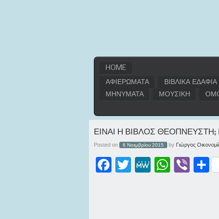
HOME
ΑΦΙΕΡΩΜΑΤΑ
ΒΙΒΛΙΚΑ ΕΔΑΦΙΑ
ΜΗΝΥΜΑΤΑ
ΜΟΥΣΙΚΗ
ΟΜΟ
ΕΙΝΑΙ Η ΒΙΒΛΟΣ ΘΕΟΠΝΕΥΣΤΗ; 
Posted on
by
Γιώργος Οικονομί
6 Νοεμβρίου 2015
Facebook
Twitter
MeWe
WhatsApp
Viber
Μοι