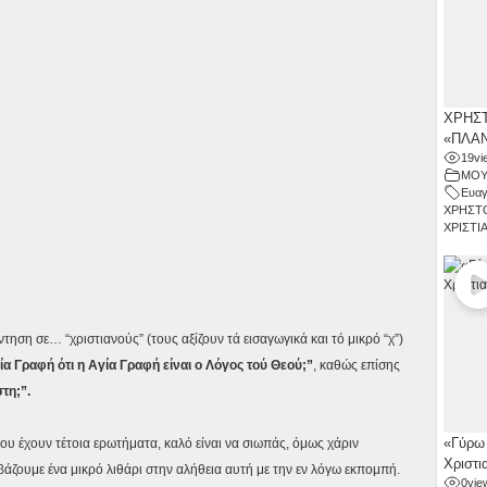
ΧΡΗΣΤ
«ΠΛΑΝ
19
vi
ΜΟΥ
Ευαγ
ΧΡΗΣΤ
ΧΡΙΣΤΙ
ηση σε… “χριστιανούς” (τους αξίζουν τά εισαγωγικά και τό μικρό “χ”)
α Γραφή ότι η Αγία Γραφή είναι ο Λόγος τού Θεού;”
, καθώς επίσης
τη;”.
«Γύρω 
 που έχουν τέτοια ερωτήματα, καλό είναι να σιωπάς, όμως χάριν
Χριστι
άζουμε ένα μικρό λιθάρι στην αλήθεια αυτή με την εν λόγω εκπομπή.
0
vie