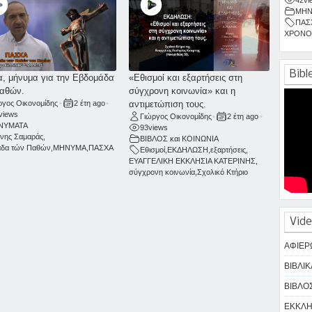
ΜΗΝ
ΠΑΣ
ΧΡΟΝΟ
Bibl
, μήνυμα για την Εβδομάδα
«Εθισμοί και εξαρτήσεις στη
αθών.
σύγχρονη κοινωνία» και η
ργος Οικονομίδης
•
2 έτη ago
•
αντιμετώπιση τους.
views
Γιώργος Οικονομίδης
•
2 έτη ago
•
ΝΥΜΑΤΑ
93
views
ννης Σαμαράς
,
ΒΙΒΛΟΣ και ΚΟΙΝΩΝΙΑ
άδα τών Παθών
,
ΜΗΝΥΜΑ
,
ΠΑΣΧΑ
Εθισμοί
,
ΕΚΔΗΛΩΣΗ
,
εξαρτήσεις
,
ΕΥΑΓΓΕΛΙΚΗ ΕΚΚΛΗΣΙΑ ΚΑΤΕΡΙΝΗΣ
,
σύγχρονη κοινωνία
,
Σχολικό Κτήριο
Vide
ΑΦΙΕΡ
ΒΙΒΛΙΚ
ΒΙΒΛΟΣ
ΕΚΚΛΗΣ