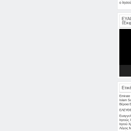
ο Ιησού
ΕΥΑ
(Εκφ
Πρόγρα
Αναπαρ
Βίντεο
Ετικ
Emirate
Islam
S
Βέροια
ΕΛΕΥΘ
Ευαγγελ
Ιησούς 
Ιησού Χ
Λόγος
Μ