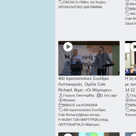
ΠΑΣΧΑ
,
Το Πάθος τού Κυρίου
,
68
v
ΧΡΟΝΟΛΟΓΙΚΟ ΔΙΑΓΡΑΜΜΑ
ΒΙΒ
40ό
Cole R
Σιέρα 
40ό Ιεραποστολικό Συνέδριο
Η 1η 
Λεπτοκαρυάς. Ομιλία Cole
με το
Richard, θέμα: «Οι Μάρτυρες».
14.12
Γιώργος Οικονομίδης
•
1 έτος ago
•
Γιώ
80
views
81
v
ΒΙΒΛΟΣ και ΚΟΙΝΩΝΙΑ
ΒΙΒ
40ό Ιεραποστολικό Συνέδριο
,
Δημ
Cole Richard
,
βιβλικό κέντρο
,
Έλευση
Η ΦΩΝΗ ΤΩΝ ΜΑΡΤΥΡΩΝ
,
Ισλάμ
,
ΛΕΠΤΟΚΑΡΥΑ
,
Οι Μάρτυρες