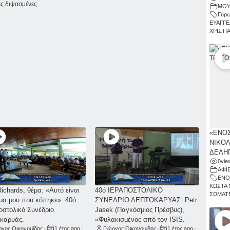
ές διψασμένες.
ΜΟΥ
Γύρω
ΕΥΑΓΓΕ
ΧΡΙΣΤΙ
«ΕΝΟΣ
ΝΙΚΟΛ
ΔΕΛΗΓ
0
vie
ΑΦΙ
ΕΝΟ
ΚΩΣΤΑ 
Richards, θέμα: «Αυτό είναι
40ό ΙΕΡΑΠΟΣΤΟΛΙΚΟ
ΣΩΜΑΤΕ
μα μου που κόπηκε». 40ό
ΣΥΝΕΔΡΙΟ ΛΕΠΤΟΚΑΡΥΑΣ: Petr
οστολικό Συνέδριο
Jasek (Παγκόσμιος Πρέσβυς),
καρυάς.
«Φυλακισμένος από τον ISIS.
ργος Οικονομίδης
•
1 έτος ago
•
Γιώργος Οικονομίδης
•
1 έτος ago
•