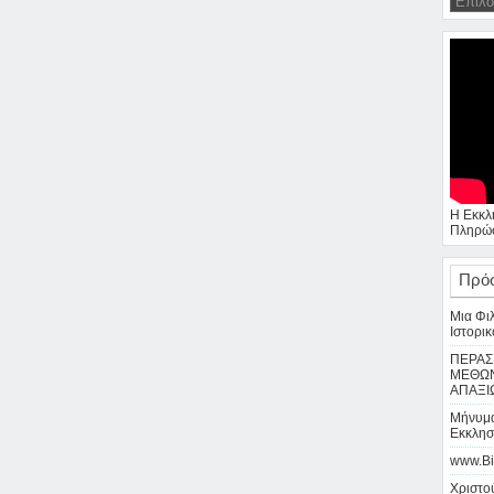
Η Εκκλ
Πληρώσ
Πρό
Μια Φι
Ιστορικ
ΠΕΡΑΣ
ΜΕΘΩΝ
ΑΠΑΞΙ
Μήνυμα
Εκκλησ
www.Bi
Χριστού