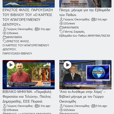
ΕΡΑΣΤΟΣ ΦΙΛΟΣ: ΠΑΡΟΥΣΙΑΣΗ
Πάσχα, μήνυμα για την Εβδομάδα
ΤΟΥ ΒΙΒΛΙΟΥ ΤΟΥ «Ο ΚΑΡΠΟΣ
τών Παθών.
ΤΟΥ ΑΠΑΓΟΡΕΥΜΕΝΟΥ
Γιώργος Οικονομίδης
•
2 έτη ago
•
131
views
ΔΕΝΤΡΟΥ».
ΜΗΝΥΜΑΤΑ
Γιώργος Οικονομίδης
•
2 έτη ago
•
Γιάννης Σαμαράς
,
120
views
Εβδομάδα τών Παθών
,
ΜΗΝΥΜΑ
,
ΠΑΣΧΑ
ΜΗΝΥΜΑΤΑ
ΕΡΑΣΤΟΣ ΦΙΛΟΣ
,
Ο ΚΑΡΠΟΣ ΤΟΥ ΑΠΑΓΟΡΕΥΜΕΝΟΥ
ΔΕΝΤΡΟΥ
,
ΠΑΡΟΥΣΙΑΣΗ ΒΙΒΛΙΟΥ
ΒΙΒΛΙΚΟ ΜΗΝΥΜΑ: «Παραβολή
“Από το Ανάθεμα στην Χάρη” –
Φαρισαίου και Τελώνη», Παύλος
Βιβλικό μήνυμα με τον Γιώργο
Δημητριάδης, ΕΕΕ Πειραιά.
Οικονομίδη.
Γιώργος Οικονομίδης
•
2 έτη ago
•
Γιώργος Οικονομίδης
•
3 έτη ago
•
105
views
102
views
ΒΙΒΛΟΣ και ΚΟΙΝΩΝΙΑ
,
ΜΗΝΥΜΑΤΑ
ΜΗΝΥΜΑΤΑ