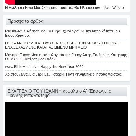
Η Εκκλησία Είναι Μία. Οι Ψευδοπροφήτες Θα Πληρώσουν. - Paul Washer
Πρόσφατα άρθρα
Μια Φιλική Συζήτηση Μου Με Την Τεχνολογία Για Την Ιστορικότητα Του
Ιησού Χριστού.
ΠΕΡΑΣΜΑ ΤΟΥ ΑΠΟΣΤΟΛΟΥ ΠΑΥΛΟΥ ΑΠΟ ΤΗΝ ΜΕΘΩΝΗ ΠΙΕΡΙΑΣ –
ΕΝΑ ΞΕΧΑΣΜΕΝΟ ΚΑΙ ΑΠΑΞΙΩΜΕΝΟ ΜΝΗΜΕΙΟ.
Μήνυμα Ευαγγελίου στον αυλόγυρο της Ευαγγελικής Εκκλησίας Κατερίνης.
ΘΕΜΑ: «Ο Πατέρας μας Θεός».
www.BibleMedia.tv – Happy the New Year 2022
Χριστούγεννα, μια μέρα με… ιστορία. Πότε γεννήθηκε ο Ιησούς Χριστός;
ΕΥΑΓΓΕΛΙΟ ΤΟΥ ΙΩΑΝΝΗ κεφάλαιο Α’ (Εκφωνεί ο
Γιάννης Μπαλτατζής)
Πρόγραμμα
Αναπαραγωγής
Βίντεο