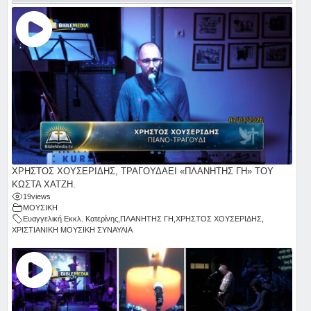
ΧΡΗΣΤΟΣ ΧΟΥΣΕΡΙΔΗΣ, ΤΡΑΓΟΥΔΑΕΙ «ΠΛΑΝΗΤΗΣ ΓΗ» ΤΟΥ
ΚΩΣΤΑ ΧΑΤΖΗ.
19
views
ΜΟΥΣΙΚΗ
Ευαγγελική Εκκλ. Κατερίνης
,
ΠΛΑΝΗΤΗΣ ΓΗ
,
ΧΡΗΣΤΟΣ ΧΟΥΣΕΡΙΔΗΣ
,
ΧΡΙΣΤΙΑΝΙΚΗ ΜΟΥΣΙΚΗ ΣΥΝΑΥΛΙΑ