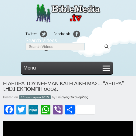
Twitter
Facebook
Search Videos
Linkedin
Menu
Η ΛΕΠΡΑ ΤΟΥ ΝΕΕΜΑΝ ΚΑΙ Η ΔΙΚΗ ΜΑΣ… “ΛΕΠΡΑ”
[HD] ΕΚΠΟΜΠΗ 0004.
Posted on
by
Γιώργος Οικονομίδης
10 Ιανουαρίου 2015
Facebook
Twitter
MeWe
WhatsApp
Viber
Μοιραστείτε