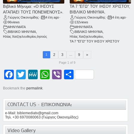
Βιβλικό Μήνυμα: «Ο ΙΗΣΟΥΣ
ΤΑ 7 ”ΕΓΩ” ΤΟΥ ΙΗΣΟΥ ΧΡΙΣΤΟΥ,
ΑΓΑΠΑΕΙ ΤΟΥΣ ΠΟΝΕΜΕΝΟΥΣ».
ΒΙΒΛΙΚΟ ΜΗΝΥΜΑ.
Γιώργος Οικονομίδης
•
4 έτη ago
•
Γιώργος Οικονομίδης
•
4 έτη ago
•
96
views
132
views
ΜΗΝΥΜΑΤΑ
ΜΗΝΥΜΑΤΑ
ΒΙΒΛΙΚΟ ΜΗΝΥΜΑ
,
ΒΙΒΛΙΚΟ ΜΗΝΥΜΑ
,
Ηλίας Χατζηελευθερίου
,
Ιησούς
Ηλίας Χατζηελευθερίου
,
ΤΑ 7 ''ΕΓΩ'' ΤΟΥ ΙΗΣΟΥ ΧΡΙΣΤΟΥ
2
3
9
»
1
…
Page 1 of 9
Facebook
Twitter
MeWe
WhatsApp
Viber
Μοιραστείτε
Bookmark the
permalink
.
CONTACT US – ΕΠΙΚΟΙΝΩΝΙΑ:
e-Mail: biblemediatv@gmail.com
Τηλ. +30 6970080063 (Γιώργος Οικονομίδης)
Video Gallery