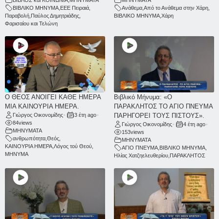
ΒΙΒΛΙΚΟ ΜΗΝΥΜΑ
,
ΕΕΕ Πειραιά
,
Ανάθεμα
,
Από το Ανάθεμα στην Χάρη
,
Παραβολή
,
Παύλος Δημητριάδης
,
ΒΙΒΛΙΚΟ ΜΗΝΥΜΑ
,
Χάρη
Φαρισαίου και Τελώνη
Ο ΘΕΟΣ ΑΝΟΙΓΕΙ ΚΑΘΕ ΗΜΕΡΑ
Βιβλικό Μήνυμα: «Ο
ΜΙΑ ΚΑΙΝΟΥΡΙΑ ΗΜΕΡΑ.
ΠΑΡΑΚΛΗΤΟΣ ΤΟ ΑΓΙΟ ΠΝΕΥΜΑ
Γιώργος Οικονομίδης
•
3 έτη ago
•
ΠΑΡΗΓΟΡΕΙ ΤΟΥΣ ΠΙΣΤΟΥΣ».
84
views
Γιώργος Οικονομίδης
•
4 έτη ago
•
ΜΗΝΥΜΑΤΑ
153
views
ανθρωπότητα
,
Θεός
,
ΜΗΝΥΜΑΤΑ
ΚΑΙΝΟΥΡΙΑ ΗΜΕΡΑ
,
Λόγος τού Θεού
,
ΑΓΙΟ ΠΝΕΥΜΑ
,
ΒΙΒΛΙΚΟ ΜΗΝΥΜΑ
,
ΜΗΝΥΜΑ
Ηλίας Χατζηελευθερίου
,
ΠΑΡΑΚΛΗΤΟΣ