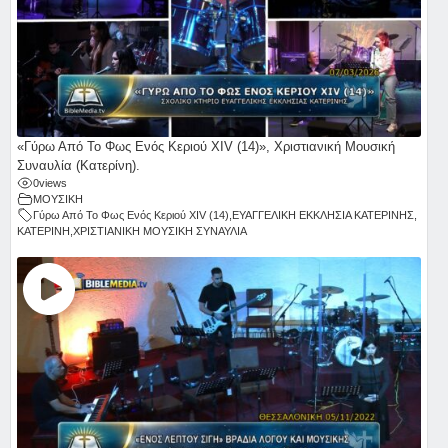
«Γύρω Από Το Φως Ενός Κεριού ΧΙV (14)», Χριστιανική Μουσική
Συναυλία (Κατερίνη).
0
views
ΜΟΥΣΙΚΗ
Γύρω Από Το Φως Ενός Κεριού ΧΙV (14)
,
ΕΥΑΓΓΕΛΙΚΗ ΕΚΚΛΗΣΙΑ ΚΑΤΕΡΙΝΗΣ
,
ΚΑΤΕΡΙΝΗ
,
ΧΡΙΣΤΙΑΝΙΚΗ ΜΟΥΣΙΚΗ ΣΥΝΑΥΛΙΑ