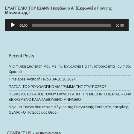
ΕΥΑΓΓΕΛΙΟ ΤΟΥ ΙΩΑΝΝΗ κεφάλαιο Α’ (Εκφωνεί ο Γιάννης
Μπαλτατζής)
Πρόγραμμα
Αναπαραγωγής
00:00
00:00
Ήχου
Recent Posts
Μια Φιλική Συζήτηση Μου Με Την Τεχνολογία Για Την Ιστορικότητα Του Ιησού
Χριστού.
Timelapse Ανατολή Ηλίου 09-10.10.2024.
ΠΑΣΧΑ, ΤΟ ΧΡΟΝΟΛΟΓΙΚΟ ΔΙΑΓΡΑΜΜΑ ΤΗΣ ΣΤΑΥΡΩΣΕΩΣ.
ΠΕΡΑΣΜΑ ΤΟΥ ΑΠΟΣΤΟΛΟΥ ΠΑΥΛΟΥ ΑΠΟ ΤΗΝ ΜΕΘΩΝΗ ΠΙΕΡΙΑΣ – ΕΝΑ
ΞΕΧΑΣΜΕΝΟ ΚΑΙ ΑΠΑΞΙΩΜΕΝΟ ΜΝΗΜΕΙΟ.
Μήνυμα Ευαγγελίου στον αυλόγυρο της Ευαγγελικής Εκκλησίας Κατερίνης.
ΘΕΜΑ: «Ο Πατέρας μας Θεός».
CONTACT US – ΕΠΙΚΟΙΝΩΝΙΑ