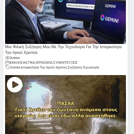
Μια Φιλική Συζήτηση Μου Με Την Τεχνολογία Για Την Ιστορικότητα
Του Ιησού Χριστού.
0
views
ΕΚΚΛΗΣΙΑΣΤΙΚΑ
,
ΘΡΗΣΚΕΙΑ
,
ΣΥΝΕΝΤΕΥΞΕΙΣ
Gemini
,
Ιστορικότητα Του Ιησού Χριστού
,
Συζήτηση
,
Τεχνολογία