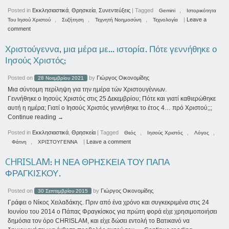
Posted in
Εκκλησιαστικά
,
Θρησκεία
,
Συνεντεύξεις
|
Tagged
,
Gemini
Ιστορικότητα
,
,
,
|
Leave a
Του Ιησού Χριστού
Συζήτηση
Τεχνητή Νοημοσύνη
Τεχνολογία
comment
Χριστούγεννα, μια μέρα με… ιστορία. Πότε γεννήθηκε ο
Ιησούς Χριστός;
Posted on
by
Γιώργος Οικονομίδης
28 Νοεμβρίου 2021
Μια σύντομη περίληψη για την ημέρα τών Χριστουγέννων.
Γεννήθηκε ο Ιησούς Χριστός στις 25 Δεκεμβρίου; Πότε και γιατί καθιερώθηκε
αυτή η ημέρα; Γιατί ο Ιησούς Χριστός γεννήθηκε το έτος 4… πρό Χριστού;;;
Continue reading
→
Posted in
Εκκλησιαστικά
,
Θρησκεία
|
Tagged
,
,
,
Θεός
Ιησούς Χριστός
Λόγος
,
|
Leave a comment
Φάτνη
ΧΡΙΣΤΟΥΓΕΝΝΑ
CHRISLAM: Η ΝΕΑ ΘΡΗΣΚΕΙΑ ΤΟΥ ΠΑΠΑ
ΦΡΑΓΚΙΣΚΟΥ.
Posted on
by
Γιώργος Οικονομίδης
30 Σεπτεμβρίου 2015
Γράφει ο Νίκος Χειλαδάκης. Πριν από ένα χρόνο και συγκεκριμένα στις 24
Ιουνίου του 2014 ο Πάπας Φραγκίσκος για πρώτη φορά είχε χρησιμοποιήσει
δημόσια τον όρο CHRISLAM, και είχε δώσει εντολή το Βατικανό να