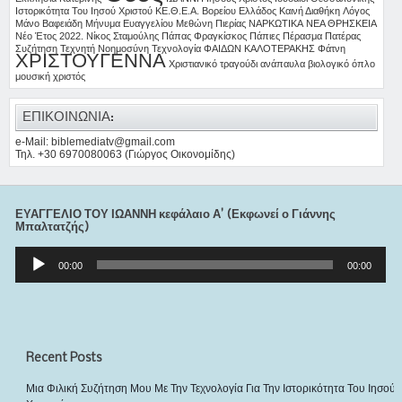
Ιστορικότητα Του Ιησού Χριστού
ΚΕ.Θ.Ε.Α. Βορείου Ελλάδος
Καινή Διαθήκη
Λόγος
Μάνο Βαφειάδη
Μήνυμα Ευαγγελίου
Μεθώνη Πιερίας
ΝΑΡΚΩΤΙΚΑ
ΝΕΑ ΘΡΗΣΚΕΙΑ
Νέο Έτος 2022.
Νίκος Σταμούλης
Πάπας Φραγκίσκος
Πάπιες
Πέρασμα
Πατέρας
Συζήτηση
Τεχνητή Νοημοσύνη
Τεχνολογία
ΦΑΙΔΩΝ ΚΑΛΟΤΕΡΑΚΗΣ
Φάτνη
ΧΡΙΣΤΟΥΓΕΝΝΑ
Χριστιανικό τραγούδι
ανάπαυλα
βιολογικό όπλο
μουσική
χριστός
ΕΠΙΚΟΙΝΩΝΙΑ:
e-Mail: biblemediatv@gmail.com
Τηλ. +30 6970080063 (Γιώργος Οικονομίδης)
ΕΥΑΓΓΕΛΙΟ ΤΟΥ ΙΩΑΝΝΗ κεφάλαιο Α’ (Εκφωνεί ο Γιάννης
Μπαλτατζής)
Πρόγραμμα
Αναπαραγωγής
00:00
00:00
Ήχου
Recent Posts
Μια Φιλική Συζήτηση Μου Με Την Τεχνολογία Για Την Ιστορικότητα Του Ιησού