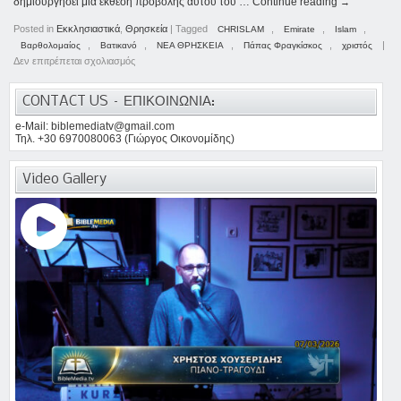
δημιουργήσει μια έκθεση προβολής αυτού του …
Continue reading
→
Posted in
Εκκλησιαστικά
,
Θρησκεία
|
Tagged
,
,
,
CHRISLAM
Emirate
Islam
,
,
,
,
|
Βαρθολομαίος
Βατικανό
ΝΕΑ ΘΡΗΣΚΕΙΑ
Πάπας Φραγκίσκος
χριστός
Δεν επιτρέπεται σχολιασμός
CONTACT US – ΕΠΙΚΟΙΝΩΝΙΑ:
e-Mail: biblemediatv@gmail.com
Τηλ. +30 6970080063 (Γιώργος Οικονομίδης)
Video Gallery