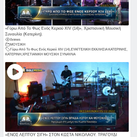
«Γύρω Από Το Φως Ενός Κεριού ΧΙV (14)», Χριστιανική Μουσική
Συναυλία (Κατερίνη).
0
views
ΜΟΥΣΙΚΗ
Γύρω Από Το Φως Ενός Κεριού ΧΙV (14)
,
ΕΥΑΓΓΕΛΙΚΗ ΕΚΚΛΗΣΙΑ ΚΑΤΕΡΙΝΗΣ
,
ΚΑΤΕΡΙΝΗ
,
ΧΡΙΣΤΙΑΝΙΚΗ ΜΟΥΣΙΚΗ ΣΥΝΑΥΛΙΑ
«ΕΝΟΣ ΛΕΠΤΟΥ ΣΙΓΗ» ΣΤΟΝ ΚΩΣΤΑ ΝΙΚΟΛΑΟΥ. ΤΡΑΓΟΥΔΙ