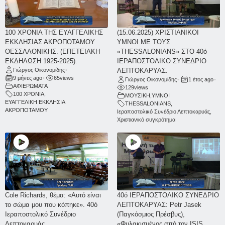
100 ΧΡΟΝΙΑ ΤΗΣ ΕΥΑΓΓΕΛΙΚΗΣ
(15.06.2025) ΧΡΙΣΤΙΑΝΙΚΟΙ
ΕΚΚΛΗΣΙΑΣ ΑΚΡΟΠΟΤΑΜΟΥ
ΥΜΝΟΙ ΜΕ ΤΟΥΣ
ΘΕΣΣΑΛΟΝΙΚΗΣ. (ΕΠΕΤΕΙΑΚΗ
«THESSALONIANS» ΣΤΟ 40ό
ΕΚΔΗΛΩΣΗ 1925-2025).
ΙΕΡΑΠΟΣΤΟΛΙΚΟ ΣΥΝΕΔΡΙΟ
Γιώργος Οικονομίδης
•
ΛΕΠΤΟΚΑΡΥΑΣ.
9 μήνες ago
•
65
views
Γιώργος Οικονομίδης
•
1 έτος ago
•
ΑΦΙΕΡΩΜΑΤΑ
129
views
100 ΧΡΟΝΙΑ
,
ΜΟΥΣΙΚΗ
,
ΥΜΝΟΙ
ΕΥΑΓΓΕΛΙΚΗ ΕΚΚΛΗΣΙΑ
THESSALONIANS
,
ΑΚΡΟΠΟΤΑΜΟΥ
Ιεραποστολικό Συνέδριο Λεπτοκαρυάς
,
Χριστιανικό συγκρότημα
Cole Richards, θέμα: «Αυτό είναι
40ό ΙΕΡΑΠΟΣΤΟΛΙΚΟ ΣΥΝΕΔΡΙΟ
το σώμα μου που κόπηκε». 40ό
ΛΕΠΤΟΚΑΡΥΑΣ: Petr Jasek
Ιεραποστολικό Συνέδριο
(Παγκόσμιος Πρέσβυς),
Λεπτοκαρυάς.
«Φυλακισμένος από τον ISIS.