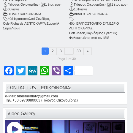
Γιώργος Οικονομίδης
•
1 έτος ago
•
Γιώργος Οικονομίδης
•
1 έτος ago
•
68
views
101
views
ΒΙΒΛΟΣ και ΚΟΙΝΩΝΙΑ
ΒΙΒΛΟΣ και ΚΟΙΝΩΝΙΑ
40ό Ιεραποστολικό Συνέδριο
,
Cole Richards
,
ΛΕΠΤΟΚΑΡΥΑ
,
Σαμουήλ
,
40ό ΙΕΡΑΠΟΣΤΟΛΙΚΟ ΣΥΝΕΔΡΙΟ
Σιέρα Λεόνε
ΛΕΠΤΟΚΑΡΥΑΣ
,
Petr Jasek
,
Παγκόσμιος Πρέσβυς
,
Φυλακισμένος από τον ISIS
2
3
30
»
1
…
Page 1 of 30
Facebook
Twitter
MeWe
WhatsApp
Viber
Μοιραστείτε
CONTACT US – ΕΠΙΚΟΙΝΩΝΙΑ:
e-Mail: biblemediatv@gmail.com
Τηλ. +30 6970080063 (Γιώργος Οικονομίδης)
Video Gallery