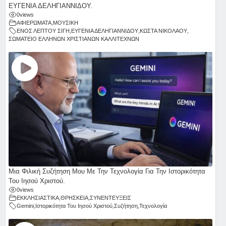
ΕΥΓΕΝΙΑ ΔΕΛΗΓΙΑΝΝΙΔΟΥ.
0
views
ΑΦΙΕΡΩΜΑΤΑ
,
ΜΟΥΣΙΚΗ
ΕΝΟΣ ΛΕΠΤΟΥ ΣΙΓΗ
,
ΕΥΓΕΝΙΑ ΔΕΛΗΓΙΑΝΝΙΔΟΥ
,
ΚΩΣΤΑ ΝΙΚΟΛΑΟΥ
,
ΣΩΜΑΤΕΙΟ ΕΛΛΗΝΩΝ ΧΡΙΣΤΙΑΝΩΝ ΚΑΛΛΙΤΕΧΝΩΝ
Μια Φιλική Συζήτηση Μου Με Την Τεχνολογία Για Την Ιστορικότητα
Του Ιησού Χριστού.
0
views
ΕΚΚΛΗΣΙΑΣΤΙΚΑ
,
ΘΡΗΣΚΕΙΑ
,
ΣΥΝΕΝΤΕΥΞΕΙΣ
Gemini
,
Ιστορικότητα Του Ιησού Χριστού
,
Συζήτηση
,
Τεχνολογία