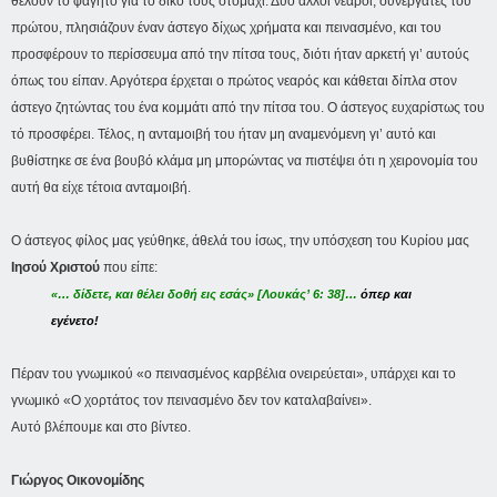
θέλουν το φαγητό για το δικό τους στομάχι. Δύο άλλοι νεαροί, συνεργάτες του
πρώτου, πλησιάζουν έναν άστεγο δίχως χρήματα και πεινασμένο, και του
προσφέρουν το περίσσευμα από την πίτσα τους, διότι ήταν αρκετή γι’ αυτούς
όπως του είπαν. Αργότερα έρχεται ο πρώτος νεαρός και κάθεται δίπλα στον
άστεγο ζητώντας του ένα κομμάτι από την πίτσα του. Ο άστεγος ευχαρίστως του
τό προσφέρει. Τέλος, η ανταμοιβή του ήταν μη αναμενόμενη γι’ αυτό και
βυθίστηκε σε ένα βουβό κλάμα μη μπορώντας να πιστέψει ότι η χειρονομία του
αυτή θα είχε τέτοια ανταμοιβή.
Ο άστεγος φίλος μας γεύθηκε, άθελά του ίσως, την υπόσχεση του Κυρίου μας
Ιησού Χριστού
που είπε:
«… δίδετε, και θέλει δοθή εις εσάς» [Λουκάς’ 6: 38]…
όπερ και
εγένετο!
Πέραν του γνωμικού «ο πεινασμένος καρβέλια ονειρεύεται», υπάρχει και το
γνωμικό «Ο χορτάτος τον πεινασμένο δεν τον καταλαβαίνει».
Αυτό βλέπουμε και στο βίντεο.
Γιώργος Οικονομίδης