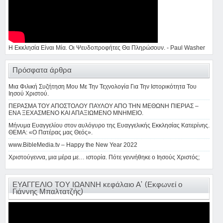
Η Εκκλησία Είναι Μία. Οι Ψευδοπροφήτες Θα Πληρώσουν. - Paul Washer
Πρόσφατα άρθρα
Μια Φιλική Συζήτηση Μου Με Την Τεχνολογία Για Την Ιστορικότητα Του
Ιησού Χριστού.
ΠΕΡΑΣΜΑ ΤΟΥ ΑΠΟΣΤΟΛΟΥ ΠΑΥΛΟΥ ΑΠΟ ΤΗΝ ΜΕΘΩΝΗ ΠΙΕΡΙΑΣ –
ΕΝΑ ΞΕΧΑΣΜΕΝΟ ΚΑΙ ΑΠΑΞΙΩΜΕΝΟ ΜΝΗΜΕΙΟ.
Μήνυμα Ευαγγελίου στον αυλόγυρο της Ευαγγελικής Εκκλησίας Κατερίνης.
ΘΕΜΑ: «Ο Πατέρας μας Θεός».
www.BibleMedia.tv – Happy the New Year 2022
Χριστούγεννα, μια μέρα με… ιστορία. Πότε γεννήθηκε ο Ιησούς Χριστός;
ΕΥΑΓΓΕΛΙΟ ΤΟΥ ΙΩΑΝΝΗ κεφάλαιο Α’ (Εκφωνεί ο
Γιάννης Μπαλτατζής)
Πρόγραμμα
Αναπαραγωγής
Βίντεο