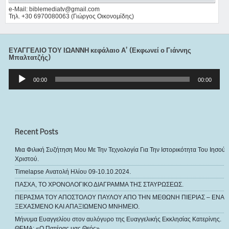
e-Mail: biblemediatv@gmail.com
Τηλ. +30 6970080063 (Γιώργος Οικονομίδης)
ΕΥΑΓΓΕΛΙΟ ΤΟΥ ΙΩΑΝΝΗ κεφάλαιο Α’ (Εκφωνεί ο Γιάννης
Μπαλτατζής)
Πρόγραμμα
Αναπαραγωγής
00:00
00:00
Ήχου
Recent Posts
Μια Φιλική Συζήτηση Μου Με Την Τεχνολογία Για Την Ιστορικότητα Του Ιησού
Χριστού.
Timelapse Ανατολή Ηλίου 09-10.10.2024.
ΠΑΣΧΑ, ΤΟ ΧΡΟΝΟΛΟΓΙΚΟ ΔΙΑΓΡΑΜΜΑ ΤΗΣ ΣΤΑΥΡΩΣΕΩΣ.
ΠΕΡΑΣΜΑ ΤΟΥ ΑΠΟΣΤΟΛΟΥ ΠΑΥΛΟΥ ΑΠΟ ΤΗΝ ΜΕΘΩΝΗ ΠΙΕΡΙΑΣ – ΕΝΑ
ΞΕΧΑΣΜΕΝΟ ΚΑΙ ΑΠΑΞΙΩΜΕΝΟ ΜΝΗΜΕΙΟ.
Μήνυμα Ευαγγελίου στον αυλόγυρο της Ευαγγελικής Εκκλησίας Κατερίνης.
ΘΕΜΑ: «Ο Πατέρας μας Θεός».