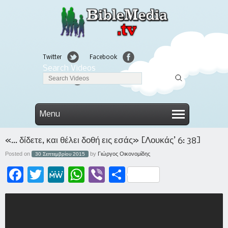
Twitter
Facebook
Search Videos
Linkedin
Menu
«… δίδετε, και θέλει δοθή εις εσάς» [Λουκάς’ 6: 38]
Posted on
by
Γιώργος Οικονομίδης
30 Σεπτεμβρίου 2015
Facebook
Twitter
MeWe
WhatsApp
Viber
Μοιραστείτε