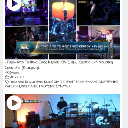
«Γύρω Από Το Φως Ενός Κεριού ΧΙV (14)», Χριστιανική Μουσική
Συναυλία (Κατερίνη).
0
views
ΜΟΥΣΙΚΗ
Γύρω Από Το Φως Ενός Κεριού ΧΙV (14)
,
ΕΥΑΓΓΕΛΙΚΗ ΕΚΚΛΗΣΙΑ ΚΑΤΕΡΙΝΗΣ
,
ΚΑΤΕΡΙΝΗ
,
ΧΡΙΣΤΙΑΝΙΚΗ ΜΟΥΣΙΚΗ ΣΥΝΑΥΛΙΑ