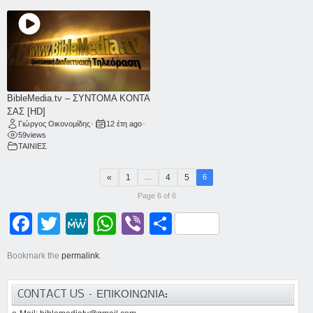
BibleMedia.tv – ΣΥΝΤΟΜΑ ΚΟΝΤΑ
ΣΑΣ [HD]
Γιώργος Οικονομίδης
•
12 έτη ago
•
59
views
ΤΑΙΝΙΕΣ
«
1
4
5
…
6
Page 6 of 6
Facebook
Twitter
MeWe
WhatsApp
Viber
Μοιραστείτε
Bookmark the
permalink
.
CONTACT US – ΕΠΙΚΟΙΝΩΝΙΑ: