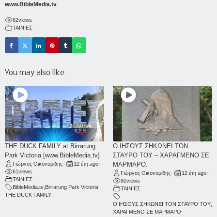
www.BibleMedia.tv
62
views
ΤΑΙΝΙΕΣ
You may also like
THE DUCK FAMILY at Birrarung
Ο ΙΗΣΟΥΣ ΣΗΚΩΝΕΙ ΤΟΝ
Park Victoria [www.BibleMedia.tv]
ΣΤΑΥΡΟ ΤΟΥ – ΧΑΡΑΓΜΕΝΟ ΣΕ
Γιώργος Οικονομίδης
•
12 έτη ago
•
ΜΑΡΜΑΡΟ.
61
views
Γιώργος Οικονομίδης
•
12 έτη ago
•
ΤΑΙΝΙΕΣ
80
views
BibleMedia.tv
,
Birrarung Park Victoria
,
ΤΑΙΝΙΕΣ
THE DUCK FAMILY
Ο ΙΗΣΟΥΣ ΣΗΚΩΝΕΙ ΤΟΝ ΣΤΑΥΡΟ ΤΟΥ
,
ΧΑΡΑΓΜΕΝΟ ΣΕ ΜΑΡΜΑΡΟ