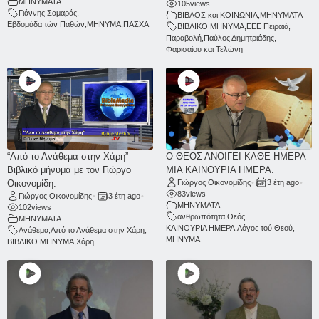
ΜΗΝΥΜΑΤΑ
105
views
Γιάννης Σαμαράς
,
ΒΙΒΛΟΣ και ΚΟΙΝΩΝΙΑ
,
ΜΗΝΥΜΑΤΑ
Εβδομάδα τών Παθών
,
ΜΗΝΥΜΑ
,
ΠΑΣΧΑ
ΒΙΒΛΙΚΟ ΜΗΝΥΜΑ
,
ΕΕΕ Πειραιά
,
Παραβολή
,
Παύλος Δημητριάδης
,
Φαρισαίου και Τελώνη
“Από το Ανάθεμα στην Χάρη” –
Ο ΘΕΟΣ ΑΝΟΙΓΕΙ ΚΑΘΕ ΗΜΕΡΑ
Βιβλικό μήνυμα με τον Γιώργο
ΜΙΑ ΚΑΙΝΟΥΡΙΑ ΗΜΕΡΑ.
Οικονομίδη.
Γιώργος Οικονομίδης
•
3 έτη ago
•
83
views
Γιώργος Οικονομίδης
•
3 έτη ago
•
ΜΗΝΥΜΑΤΑ
102
views
ανθρωπότητα
,
Θεός
,
ΜΗΝΥΜΑΤΑ
ΚΑΙΝΟΥΡΙΑ ΗΜΕΡΑ
,
Λόγος τού Θεού
,
Ανάθεμα
,
Από το Ανάθεμα στην Χάρη
,
ΜΗΝΥΜΑ
ΒΙΒΛΙΚΟ ΜΗΝΥΜΑ
,
Χάρη