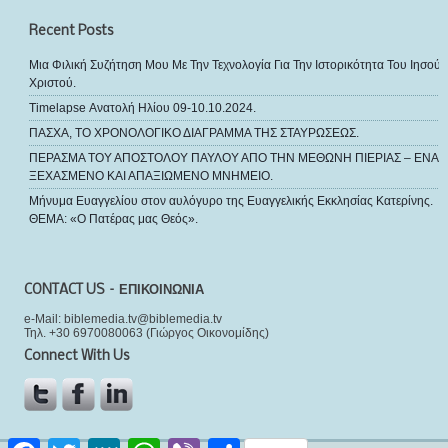
Recent Posts
Μια Φιλική Συζήτηση Μου Με Την Τεχνολογία Για Την Ιστορικότητα Του Ιησού
Χριστού.
Timelapse Ανατολή Ηλίου 09-10.10.2024.
ΠΑΣΧΑ, ΤΟ ΧΡΟΝΟΛΟΓΙΚΟ ΔΙΑΓΡΑΜΜΑ ΤΗΣ ΣΤΑΥΡΩΣΕΩΣ.
ΠΕΡΑΣΜΑ ΤΟΥ ΑΠΟΣΤΟΛΟΥ ΠΑΥΛΟΥ ΑΠΟ ΤΗΝ ΜΕΘΩΝΗ ΠΙΕΡΙΑΣ – ΕΝΑ
ΞΕΧΑΣΜΕΝΟ ΚΑΙ ΑΠΑΞΙΩΜΕΝΟ ΜΝΗΜΕΙΟ.
Μήνυμα Ευαγγελίου στον αυλόγυρο της Ευαγγελικής Εκκλησίας Κατερίνης.
ΘΕΜΑ: «Ο Πατέρας μας Θεός».
CONTACT US – ΕΠΙΚΟΙΝΩΝΙΑ
e-Mail: biblemedia.tv@biblemedia.tv
Τηλ. +30 6970080063 (Γιώργος Οικονομίδης)
Connect With Us
Facebook
Twitter
MeWe
WhatsApp
Viber
Μοιραστείτε