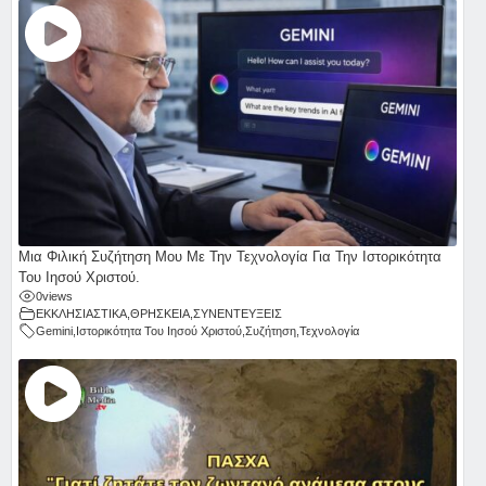
Μια Φιλική Συζήτηση Μου Με Την Τεχνολογία Για Την Ιστορικότητα
Του Ιησού Χριστού.
0
views
ΕΚΚΛΗΣΙΑΣΤΙΚΑ
,
ΘΡΗΣΚΕΙΑ
,
ΣΥΝΕΝΤΕΥΞΕΙΣ
Gemini
,
Ιστορικότητα Του Ιησού Χριστού
,
Συζήτηση
,
Τεχνολογία