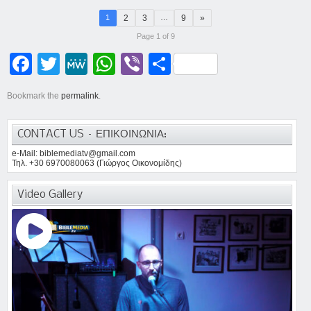
2
3
9
»
1
…
Page 1 of 9
Facebook
Twitter
MeWe
WhatsApp
Viber
Μοιραστείτε
Bookmark the
permalink
.
CONTACT US – ΕΠΙΚΟΙΝΩΝΙΑ:
e-Mail: biblemediatv@gmail.com
Τηλ. +30 6970080063 (Γιώργος Οικονομίδης)
Video Gallery