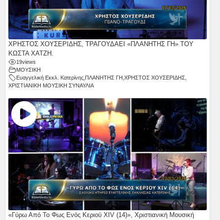
ΧΡΗΣΤΟΣ ΧΟΥΣΕΡΙΔΗΣ, ΤΡΑΓΟΥΔΑΕΙ «ΠΛΑΝΗΤΗΣ ΓΗ» ΤΟΥ
ΚΩΣΤΑ ΧΑΤΖΗ.
19
views
ΜΟΥΣΙΚΗ
Ευαγγελική Εκκλ. Κατερίνης
,
ΠΛΑΝΗΤΗΣ ΓΗ
,
ΧΡΗΣΤΟΣ ΧΟΥΣΕΡΙΔΗΣ
,
ΧΡΙΣΤΙΑΝΙΚΗ ΜΟΥΣΙΚΗ ΣΥΝΑΥΛΙΑ
«Γύρω Από Το Φως Ενός Κεριού ΧΙV (14)», Χριστιανική Μουσική