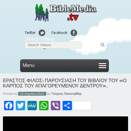
Twitter
Facebook
Search Videos
Linkedin
Menu
ΕΡΑΣΤΟΣ ΦΙΛΟΣ: ΠΑΡΟΥΣΙΑΣΗ ΤΟΥ ΒΙΒΛΙΟΥ ΤΟΥ «Ο
ΚΑΡΠΟΣ ΤΟΥ ΑΠΑΓΟΡΕΥΜΕΝΟΥ ΔΕΝΤΡΟΥ».
Posted on
by
Γιώργος Οικονομίδης
22 Απριλίου 2024
Facebook
Twitter
MeWe
WhatsApp
Viber
Μοιραστείτε