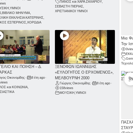
ΠΑΝΟΣ και ΧΑΡΑ ΖΑΧΑΡΙΟΥ
,
iews
ΣΕΒΑΣΤΗ ΠΙΕΡΙΑΣ
,
ΥΣΙΚΗ
,
ΥΜΝΟΙ
ΧΡΙΣΤΙΑΝΙΚΟΙ ΥΜΝΟΙ
5
,
ΒΙΒΛΙΚΟ ΜΗΝΥΜΑ
,
ΕΛΙΚΗ ΕΚΚΛΗΣΙΑ ΚΑΤΕΡΙΝΗΣ
,
ΚΟΣ ΕΣΠΕΡΙΝΟΣ
,
ΧΟΡΩΔΙΑ
Μια Φι
Την Ισ
0
vie
ΕΚΚ
Gemi
Τεχνολο
ΕΛΙΟ ΚΑΙ ΠΟΙΗΣΗ – Δ.
ΞΕΝΟΦΩΝ ΙΩΑΝΝΙΔΗΣ
ΑΡΚΑΣ
«ΕΥΛΟΓΗΤΟΣ Ο ΕΡΧΟΜΕΝΟΣ»,
ργος Οικονομίδης
•
8 έτη ago
•
ΜΕΛΒΟΥΡΝΗ 2000
views
Γιώργος Οικονομίδης
•
8 έτη ago
•
ΛΟΣ και ΚΟΙΝΩΝΙΑ
,
158
views
ΣΙΑΣΤΙΚΑ
ΜΟΥΣΙΚΗ
,
ΥΜΝΟΙ
ΠΑΣΧΑ
ΣΤΑΥ
42
vi