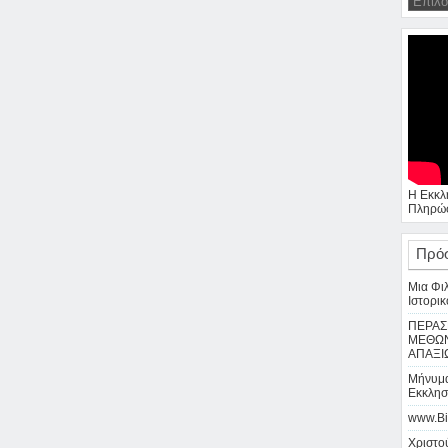
Η Εκκλ
Πληρώσ
Πρό
Μια Φι
Ιστορικ
ΠΕΡΑΣ
ΜΕΘΩΝ
ΑΠΑΞΙ
Μήνυμα
Εκκλησ
www.Bi
Χριστού