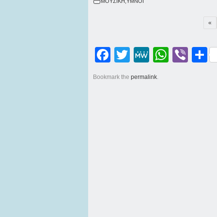
ΜΟΥΣΙΚΗ
,
ΥΜΝΟΙ
«
Facebook
Twitter
MeWe
WhatsApp
Viber
Μοι
Bookmark the
permalink
.