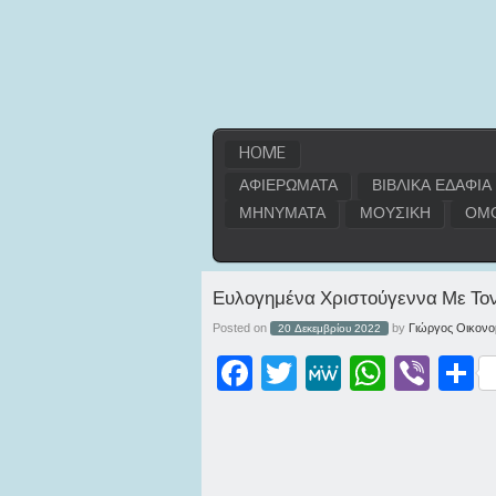
HOME
ΑΦΙΕΡΩΜΑΤΑ
ΒΙΒΛΙΚΑ ΕΔΑΦΙΑ
ΜΗΝΥΜΑΤΑ
ΜΟΥΣΙΚΗ
ΟΜΟ
Ευλογημένα Χριστούγεννα Με Τον
Posted on
by
Γιώργος Οικονο
20 Δεκεμβρίου 2022
Facebook
Twitter
MeWe
WhatsApp
Viber
Μοι