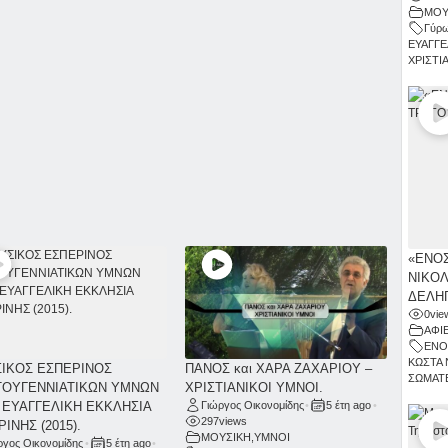
ΜΟΥ
Γύρω
ΕΥΑΓΓΕ
ΧΡΙΣΤΙ
«ΕΝΟΣ
ΝΙΚΟΛ
ΔΕΛΗΓ
0
vie
ΑΦΙ
ΕΝΟ
ΚΩΣΤΑ 
ΙΚΟΣ ΕΣΠΕΡΙΝΟΣ
ΠΑΝΟΣ και ΧΑΡΑ ΖΑΧΑΡΙΟΥ –
ΣΩΜΑΤΕ
ΤΟΥΓΕΝΝΙΑΤΙΚΩΝ ΥΜΝΩΝ
ΧΡΙΣΤΙΑΝΙΚΟΙ ΥΜΝΟΙ.
 ΕΥΑΓΓΕΛΙΚΗ ΕΚΚΛΗΣΙΑ
Γιώργος Οικονομίδης
•
5 έτη ago
•
297
views
ΙΝΗΣ (2015).
ΜΟΥΣΙΚΗ
,
ΥΜΝΟΙ
ργος Οικονομίδης
•
5 έτη ago
•