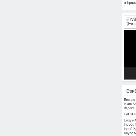
ο Ιησού
ΕΥΑ
(Εκφ
Πρόγρα
Αναπαρ
Βίντεο
Ετικ
Emirate
Islam
S
Βέροια
ΕΛΕΥΘ
Ευαγγελ
Ιησούς 
Ιησού Χ
Λόγος
Μ