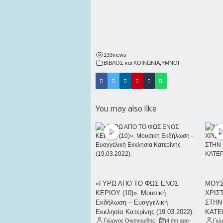
133
views
ΒΙΒΛΟΣ και ΚΟΙΝΩΝΙΑ
,
ΥΜΝΟΙ
You may also like
«ΓΥΡΩ ΑΠΟ ΤΟ ΦΩΣ ΕΝΟΣ
ΜΟΥΣ
ΚΕΡΙΟΥ (10)». Μουσική
ΧΡΙΣ
Εκδήλωση – Ευαγγελική
ΣΤΗΝ
Εκκλησία Κατερίνης (19.03.2022).
ΚΑΤΕΡ
Γιώργος Οικονομίδης
•
4 έτη ago
•
Γιώ