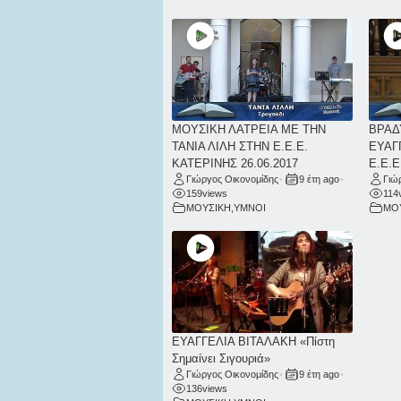
ΜΟΥΣΙΚΗ ΛΑΤΡΕΙΑ ΜΕ ΤΗΝ
ΒΡΑΔ
ΤΑΝΙΑ ΛΙΛΗ ΣΤΗΝ Ε.Ε.Ε.
ΕΥΑΓ
ΚΑΤΕΡΙΝΗΣ 26.06.2017
Ε.Ε.Ε
Γιώργος Οικονομίδης
•
9 έτη ago
•
Γιώ
159
views
114
ΜΟΥΣΙΚΗ
,
ΥΜΝΟΙ
ΜΟ
ΕΥΑΓΓΕΛΙΑ ΒΙΤΑΛΑΚΗ «Πίστη
Σημαίνει Σιγουριά»
Γιώργος Οικονομίδης
•
9 έτη ago
•
136
views