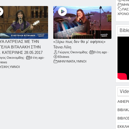
ΜΗΝ
ΠΑΣ
ΧΡΟΝΟ
Bibl
ΥΑ ΛΑΤΡΕΙΑΣ ΜΕ ΤΗΝ
«Ξέρω πως δεν θα μ’ αφήσεις»
ΓΕΛΙΑ ΒΙΤΑΛΑΚΗ ΣΤΗΝ
Τάνια Λίλη
. ΚΑΤΕΡΙΝΗΣ 28.05.2017
Γιώργος Οικονομίδης
•
9 έτη ago
•
83
views
ργος Οικονομίδης
•
9 έτη ago
•
ΜΗΝΥΜΑΤΑ
,
ΥΜΝΟΙ
views
ΥΣΙΚΗ
,
ΥΜΝΟΙ
Vide
ΑΦΙΕΡ
ΒΙΒΛΙΚ
ΒΙΒΛΟΣ
ΕΚΚΛΗΣ