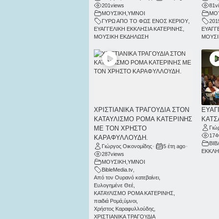
201
views
81
v
ΜΟΥΣΙΚΗ
,
ΥΜΝΟΙ
ΜΟ
ΓΥΡΩ ΑΠΟ ΤΟ ΦΩΣ ΕΝΟΣ ΚΕΡΙΟΥ
,
201
ΕΥΑΓΓΕΛΙΚΗ ΕΚΚΛΗΣΙΑ ΚΑΤΕΡΙΝΗΣ
,
ΕΥΑΓΓ
ΜΟΥΣΙΚΗ ΕΚΔΗΛΩΣΗ
ΜΟΥΣΙ
ΧΡΙΣΤΙΑΝΙΚΑ ΤΡΑΓΟΥΔΙΑ ΣΤΟΝ
ΕΥΑΓΓ
ΚΑΤΑΥΛΙΣΜΟ ΡΟΜΑ ΚΑΤΕΡΙΝΗΣ
ΚΑΤΣ
ΜΕ ΤΟΝ ΧΡΗΣΤΟ
Γιώ
174
ΚΑΡΑΦΥΛΛΟΥΔΗ.
ΒΙΒ
Γιώργος Οικονομίδης
•
5 έτη ago
•
ΕΚΚΛΗ
287
views
ΜΟΥΣΙΚΗ
,
ΥΜΝΟΙ
BibleMedia.tv
,
Από τον Ουρανό κατεβαίνει
,
Ευλογημένε Θεέ
,
ΚΑΤΑΥΛΙΣΜΟ ΡΟΜΑ ΚΑΤΕΡΙΝΗΣ
,
παιδιά Ρομά
,
ύμνοι
,
Χρήστος Καραφυλλούδης
,
ΧΡΙΣΤΙΑΝΙΚΑ ΤΡΑΓΟΥΔΙΑ