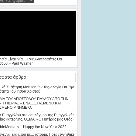
ησία Είναι Μία. Οι Ψευδοπροφήτες Θα
ουν. - Paul Washer
σφατα άρθρα
λική Συζήτηση Μου Με Την Τεχνολογία Για Την
ότητα Του Ιησού Χριστού.
ΜΑ ΤΟΥ ΑΠΟΣΤΟΛΟΥ ΠΑΥΛΟΥ ΑΠΟ ΤΗΝ
Η ΠΙΕΡΙΑΣ – ΕΝΑ ΞΕΧΑΣΜΕΝΟ ΚΑΙ
ΩΜΕΝΟ ΜΝΗΜΕΙΟ.
 Ευαγγελίου στον αυλόγυρο της Ευαγγελικής
ίας Κατερίνης. ΘΕΜΑ: «Ο Πατέρας μας Θεός».
bleMedia.tv – Happy the New Year 2022
γεννα, μια μέρα με… ιστορία. Πότε γεννήθηκε