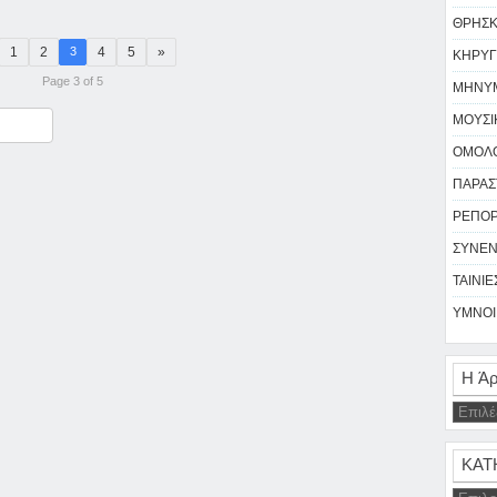
ΘΡΗΣΚΕ
1
2
4
5
»
3
ΚΗΡΥΓ
Page 3 of 5
ΜΗΝΥΜ
ΜΟΥΣΙΚ
ραστείτε
ΟΜΟΛΟ
ΠΑΡΑΣΤ
ΡΕΠΟΡΤ
ΣΥΝΕΝ
ΤΑΙΝΙΕΣ
ΥΜΝΟΙ 
Η Άρ
ΚΑΤ