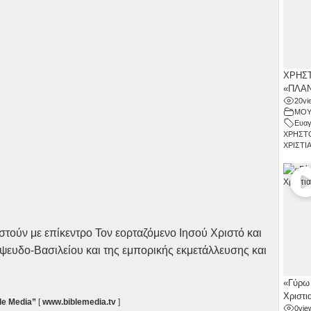
ΧΡΗΣΤ
«ΠΛΑΝ
20
vi
ΜΟΥ
Ευαγ
ΧΡΗΣΤ
ΧΡΙΣΤΙ
στούν με επίκεντρο Τον εορταζόμενο Ιησού Χριστό και
 ψευδο-Βασιλείου και της εμπορικής εκμετάλλευσης και
«Γύρω 
Χριστι
le Media”
[
www.biblemedia.tv
]
0
vie