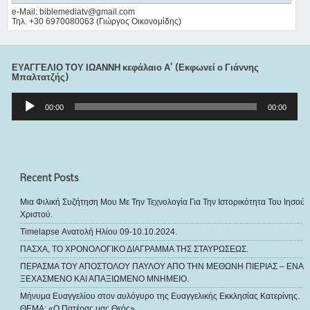
e-Mail: biblemediatv@gmail.com
Τηλ. +30 6970080063 (Γιώργος Οικονομίδης)
ΕΥΑΓΓΕΛΙΟ ΤΟΥ ΙΩΑΝΝΗ κεφάλαιο Α’ (Εκφωνεί ο Γιάννης
Μπαλτατζής)
Πρόγραμμα
Αναπαραγωγής
00:00
00:00
Ήχου
Recent Posts
Μια Φιλική Συζήτηση Μου Με Την Τεχνολογία Για Την Ιστορικότητα Του Ιησού
Χριστού.
Timelapse Ανατολή Ηλίου 09-10.10.2024.
ΠΑΣΧΑ, ΤΟ ΧΡΟΝΟΛΟΓΙΚΟ ΔΙΑΓΡΑΜΜΑ ΤΗΣ ΣΤΑΥΡΩΣΕΩΣ.
ΠΕΡΑΣΜΑ ΤΟΥ ΑΠΟΣΤΟΛΟΥ ΠΑΥΛΟΥ ΑΠΟ ΤΗΝ ΜΕΘΩΝΗ ΠΙΕΡΙΑΣ – ΕΝΑ
ΞΕΧΑΣΜΕΝΟ ΚΑΙ ΑΠΑΞΙΩΜΕΝΟ ΜΝΗΜΕΙΟ.
Μήνυμα Ευαγγελίου στον αυλόγυρο της Ευαγγελικής Εκκλησίας Κατερίνης.
ΘΕΜΑ: «Ο Πατέρας μας Θεός».