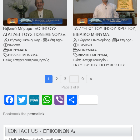
Βιβλικό Μήνυμα: «Ο ΙΗΣΟΥΣ
ΤΑ 7 ”ΕΓΩ” ΤΟΥ ΙΗΣΟΥ ΧΡΙΣΤΟΥ,
ΑΓΑΠΑΕΙ ΤΟΥΣ ΠΟΝΕΜΕΝΟΥΣ».
ΒΙΒΛΙΚΟ ΜΗΝΥΜΑ.
Γιώργος Οικονομίδης
•
4 έτη ago
•
Γιώργος Οικονομίδης
•
4 έτη ago
•
96
views
131
views
ΜΗΝΥΜΑΤΑ
ΜΗΝΥΜΑΤΑ
ΒΙΒΛΙΚΟ ΜΗΝΥΜΑ
,
ΒΙΒΛΙΚΟ ΜΗΝΥΜΑ
,
Ηλίας Χατζηελευθερίου
,
Ιησούς
Ηλίας Χατζηελευθερίου
,
ΤΑ 7 ''ΕΓΩ'' ΤΟΥ ΙΗΣΟΥ ΧΡΙΣΤΟΥ
2
3
9
»
1
…
Page 1 of 9
Facebook
Twitter
MeWe
WhatsApp
Viber
Μοιραστείτε
Bookmark the
permalink
.
CONTACT US – ΕΠΙΚΟΙΝΩΝΙΑ:
e-Mail: biblemediatv@gmail.com