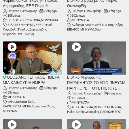
Φαρισαίου και Τελώνη», Παύλος
Βιβλικό μήνυμα με τον Γιώργο
Δημητριάδης, ΕΕΕ Πειραιά.
Οικονομίδη.
Γιώργος Οικονομίδης
•
2 έτη ago
•
Γιώργος Οικονομίδης
•
3 έτη ago
•
105
views
102
views
ΒΙΒΛΟΣ και ΚΟΙΝΩΝΙΑ
,
ΜΗΝΥΜΑΤΑ
ΜΗΝΥΜΑΤΑ
ΒΙΒΛΙΚΟ ΜΗΝΥΜΑ
,
ΕΕΕ Πειραιά
,
Ανάθεμα
,
Από το Ανάθεμα στην Χάρη
,
Παραβολή
,
Παύλος Δημητριάδης
,
ΒΙΒΛΙΚΟ ΜΗΝΥΜΑ
,
Χάρη
Φαρισαίου και Τελώνη
Ο ΘΕΟΣ ΑΝΟΙΓΕΙ ΚΑΘΕ ΗΜΕΡΑ
Βιβλικό Μήνυμα: «Ο
ΜΙΑ ΚΑΙΝΟΥΡΙΑ ΗΜΕΡΑ.
ΠΑΡΑΚΛΗΤΟΣ ΤΟ ΑΓΙΟ ΠΝΕΥΜΑ
Γιώργος Οικονομίδης
•
3 έτη ago
•
ΠΑΡΗΓΟΡΕΙ ΤΟΥΣ ΠΙΣΤΟΥΣ».
83
views
Γιώργος Οικονομίδης
•
4 έτη ago
•
ΜΗΝΥΜΑΤΑ
151
views
ανθρωπότητα
,
Θεός
,
ΜΗΝΥΜΑΤΑ
ΚΑΙΝΟΥΡΙΑ ΗΜΕΡΑ
,
Λόγος τού Θεού
,
ΑΓΙΟ ΠΝΕΥΜΑ
,
ΒΙΒΛΙΚΟ ΜΗΝΥΜΑ
,
ΜΗΝΥΜΑ
Ηλίας Χατζηελευθερίου
,
ΠΑΡΑΚΛΗΤΟΣ