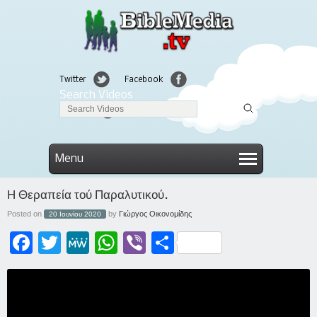
Twitter
Facebook
Search Videos
Linkedin
Menu
Η Θεραπεία τού Παραλυτικού.
Posted on
by
Γιώργος Οικονομίδης
20 Ιουνίου 2020
Facebook
Twitter
MeWe
WhatsApp
Viber
Μοιραστείτε