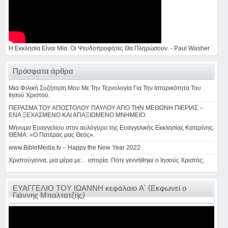
Η Εκκλησία Είναι Μία. Οι Ψευδοπροφήτες Θα Πληρώσουν. - Paul Washer
Πρόσφατα άρθρα
Μια Φιλική Συζήτηση Μου Με Την Τεχνολογία Για Την Ιστορικότητα Του
Ιησού Χριστού.
ΠΕΡΑΣΜΑ ΤΟΥ ΑΠΟΣΤΟΛΟΥ ΠΑΥΛΟΥ ΑΠΟ ΤΗΝ ΜΕΘΩΝΗ ΠΙΕΡΙΑΣ –
ΕΝΑ ΞΕΧΑΣΜΕΝΟ ΚΑΙ ΑΠΑΞΙΩΜΕΝΟ ΜΝΗΜΕΙΟ.
Μήνυμα Ευαγγελίου στον αυλόγυρο της Ευαγγελικής Εκκλησίας Κατερίνης.
ΘΕΜΑ: «Ο Πατέρας μας Θεός».
www.BibleMedia.tv – Happy the New Year 2022
Χριστούγεννα, μια μέρα με… ιστορία. Πότε γεννήθηκε ο Ιησούς Χριστός;
ΕΥΑΓΓΕΛΙΟ ΤΟΥ ΙΩΑΝΝΗ κεφάλαιο Α’ (Εκφωνεί ο
Γιάννης Μπαλτατζής)
Πρόγραμμα
Αναπαραγωγής
Βίντεο