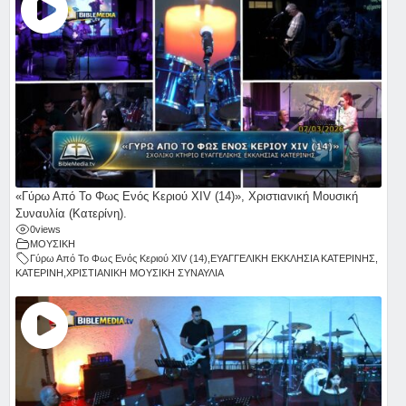
«Γύρω Από Το Φως Ενός Κεριού ΧΙV (14)», Χριστιανική Μουσική
Συναυλία (Κατερίνη).
0
views
ΜΟΥΣΙΚΗ
Γύρω Από Το Φως Ενός Κεριού ΧΙV (14)
,
ΕΥΑΓΓΕΛΙΚΗ ΕΚΚΛΗΣΙΑ ΚΑΤΕΡΙΝΗΣ
,
ΚΑΤΕΡΙΝΗ
,
ΧΡΙΣΤΙΑΝΙΚΗ ΜΟΥΣΙΚΗ ΣΥΝΑΥΛΙΑ