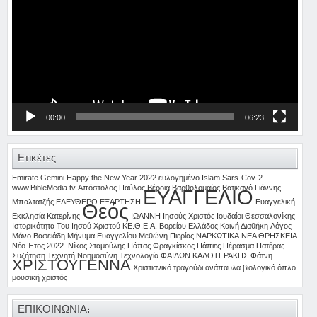
00:00
06:23
Ετικέτες
Emirate
Gemini
Happy the New Year 2022 ευλογημένο
Islam
Sars-Cov-2
www.BibleMedia.tv
Απόστολος Παύλος
Βέροια
Βαρθολομαίος
Βατικανό
Γιάννης
ΕΥΑΓΓΕΛΙΟ
Μπαλτατζής
ΕΛΕΥΘΕΡΟ
ΕΞΑΡΤΗΣΗ
Ευαγγελική
Θεός
Εκκλησία Κατερίνης
ΙΩΑΝΝΗ
Ιησούς Χριστός
Ιουδαίοι Θεσσαλονίκης
Ιστορικότητα Του Ιησού Χριστού
ΚΕ.Θ.Ε.Α. Βορείου Ελλάδος
Καινή Διαθήκη
Λόγος
Μάνο Βαφειάδη
Μήνυμα Ευαγγελίου
Μεθώνη Πιερίας
ΝΑΡΚΩΤΙΚΑ
ΝΕΑ ΘΡΗΣΚΕΙΑ
Νέο Έτος 2022.
Νίκος Σταμούλης
Πάπας Φραγκίσκος
Πάπιες
Πέρασμα
Πατέρας
Συζήτηση
Τεχνητή Νοημοσύνη
Τεχνολογία
ΦΑΙΔΩΝ ΚΑΛΟΤΕΡΑΚΗΣ
Φάτνη
ΧΡΙΣΤΟΥΓΕΝΝΑ
Χριστιανικό τραγούδι
ανάπαυλα
βιολογικό όπλο
μουσική
χριστός
ΕΠΙΚΟΙΝΩΝΙΑ: