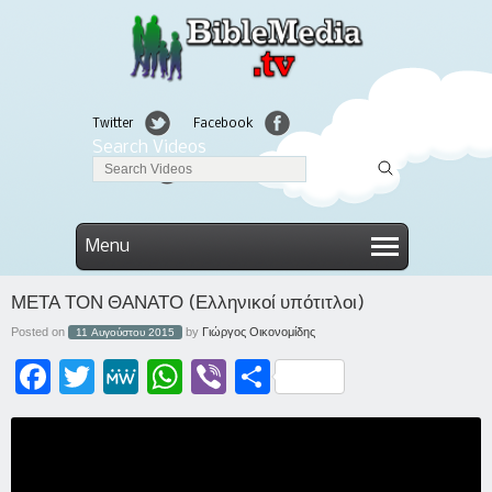
Twitter
Facebook
Search Videos
Linkedin
Menu
ΜΕΤΑ ΤΟΝ ΘΑΝΑΤΟ (Ελληνικοί υπότιτλοι)
Posted on
by
Γιώργος Οικονομίδης
11 Αυγούστου 2015
Facebook
Twitter
MeWe
WhatsApp
Viber
Μοιραστείτε