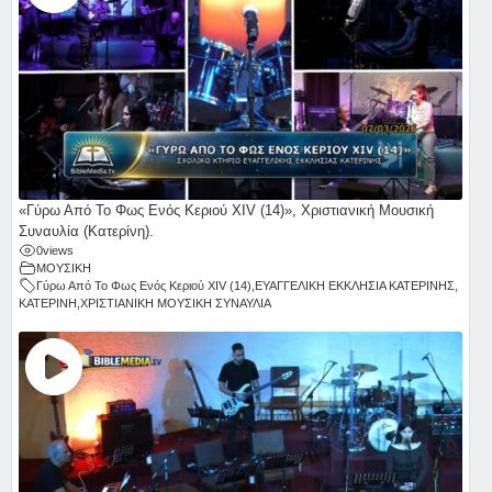
«Γύρω Από Το Φως Ενός Κεριού ΧΙV (14)», Χριστιανική Μουσική
Συναυλία (Κατερίνη).
0
views
ΜΟΥΣΙΚΗ
Γύρω Από Το Φως Ενός Κεριού ΧΙV (14)
,
ΕΥΑΓΓΕΛΙΚΗ ΕΚΚΛΗΣΙΑ ΚΑΤΕΡΙΝΗΣ
,
ΚΑΤΕΡΙΝΗ
,
ΧΡΙΣΤΙΑΝΙΚΗ ΜΟΥΣΙΚΗ ΣΥΝΑΥΛΙΑ