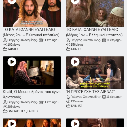
ΤΟ ΚΑΤΑ ΙΩΑΝΝΗ ΕΥΑΓΓΕΛΙΟ
ΤΟ ΚΑΤΑ ΙΩΑΝΝΗ ΕΥΑΓΓΕΛΙΟ
(Μέρος 2ον – Ελληνικοί υπότιτλοι)
(Μέρος 1ον – Ελληνικοί υπότιτλοι)
Γιώργος Οικονομίδης
•
11 έτη ago
•
Γιώργος Οικονομίδης
•
11 έτη ago
•
102
views
156
views
ΤΑΙΝΙΕΣ
ΤΑΙΝΙΕΣ
Khalil, Ο Μουσουλμάνος που έγινε
“Η ΠΡΟΣΕΥΧΗ ΤΗΣ ΛΙΕΝΑΣ”
Χριστιανός.
Γιώργος Οικονομίδης
•
11 έτη ago
•
135
views
Γιώργος Οικονομίδης
•
11 έτη ago
•
ΤΑΙΝΙΕΣ
206
views
ΟΜΟΛΟΓΙΕΣ
,
ΤΑΙΝΙΕΣ