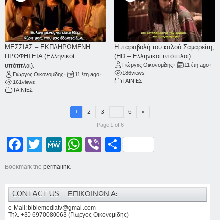
ΜΕΣΣΙΑΣ – ΕΚΠΛΗΡΩΜΕΝΗ
Η παραβολή του καλού Σαμαρείτη,
ΠΡΟΦΗΤΕΙΑ (Ελληνικοί
(HD – Ελληνικοί υπότιτλοι).
υπότιτλοι).
Γιώργος Οικονομίδης
•
11 έτη ago
•
186
views
Γιώργος Οικονομίδης
•
11 έτη ago
•
ΤΑΙΝΙΕΣ
161
views
ΤΑΙΝΙΕΣ
2
3
6
»
1
…
Page 1 of 6
Facebook
Twitter
MeWe
WhatsApp
Viber
Μοιραστείτε
Bookmark the
permalink
.
CONTACT US – ΕΠΙΚΟΙΝΩΝΙΑ:
e-Mail: biblemediatv@gmail.com
Τηλ. +30 6970080063 (Γιώργος Οικονομίδης)