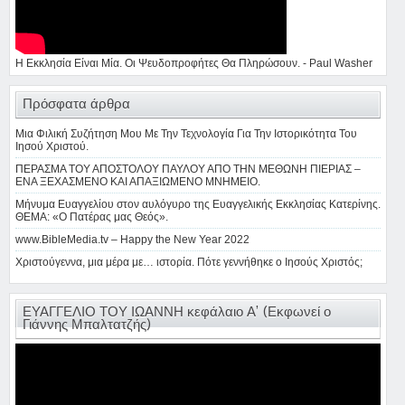
Η Εκκλησία Είναι Μία. Οι Ψευδοπροφήτες Θα Πληρώσουν. - Paul Washer
Πρόσφατα άρθρα
Μια Φιλική Συζήτηση Μου Με Την Τεχνολογία Για Την Ιστορικότητα Του
Ιησού Χριστού.
ΠΕΡΑΣΜΑ ΤΟΥ ΑΠΟΣΤΟΛΟΥ ΠΑΥΛΟΥ ΑΠΟ ΤΗΝ ΜΕΘΩΝΗ ΠΙΕΡΙΑΣ –
ΕΝΑ ΞΕΧΑΣΜΕΝΟ ΚΑΙ ΑΠΑΞΙΩΜΕΝΟ ΜΝΗΜΕΙΟ.
Μήνυμα Ευαγγελίου στον αυλόγυρο της Ευαγγελικής Εκκλησίας Κατερίνης.
ΘΕΜΑ: «Ο Πατέρας μας Θεός».
www.BibleMedia.tv – Happy the New Year 2022
Χριστούγεννα, μια μέρα με… ιστορία. Πότε γεννήθηκε ο Ιησούς Χριστός;
ΕΥΑΓΓΕΛΙΟ ΤΟΥ ΙΩΑΝΝΗ κεφάλαιο Α’ (Εκφωνεί ο
Γιάννης Μπαλτατζής)
Πρόγραμμα
Αναπαραγωγής
Βίντεο