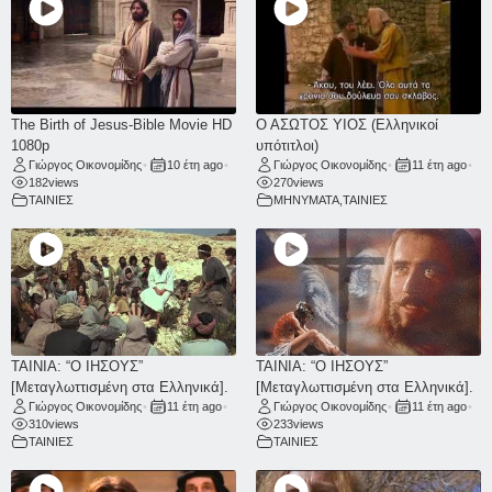
The Birth of Jesus-Bible Movie HD
Ο ΑΣΩΤΟΣ ΥΙΟΣ (Ελληνικοί
1080p
υπότιτλοι)
Γιώργος Οικονομίδης
•
10 έτη ago
•
Γιώργος Οικονομίδης
•
11 έτη ago
•
182
views
270
views
ΤΑΙΝΙΕΣ
ΜΗΝΥΜΑΤΑ
,
ΤΑΙΝΙΕΣ
ΤΑΙΝΙΑ: “Ο ΙΗΣΟΥΣ”
ΤΑΙΝΙΑ: “Ο ΙΗΣΟΥΣ”
[Μεταγλωττισμένη στα Ελληνικά].
[Μεταγλωττισμένη στα Ελληνικά].
Γιώργος Οικονομίδης
•
11 έτη ago
•
Γιώργος Οικονομίδης
•
11 έτη ago
•
310
views
233
views
ΤΑΙΝΙΕΣ
ΤΑΙΝΙΕΣ