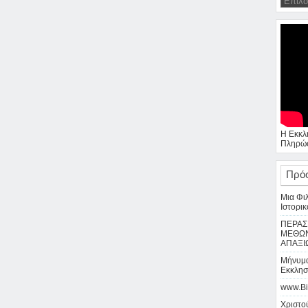
Η Εκκλ
Πληρώσ
Πρό
Μια Φι
Ιστορικ
ΠΕΡΑΣ
ΜΕΘΩΝ
ΑΠΑΞΙ
Μήνυμα
Εκκλησ
www.Bi
Χριστού