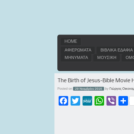
HOME
ΑΦΙΕΡΩΜΑΤΑ
ΒΙΒΛΙΚΑ ΕΔΑΦΙΑ
ΜΗΝΥΜΑΤΑ
ΜΟΥΣΙΚΗ
ΟΜΟ
The Birth of Jesus-Bible Movie
Posted on
by
Γιώργος Οικονομ
29 Νοεμβρίου 2016
Facebook
Twitter
MeWe
WhatsApp
Viber
Μοι