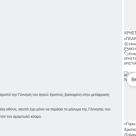
ΧΡΗΣΤ
«ΠΛΑΝ
19
vi
ΜΟΥ
Ευαγ
ΧΡΗΣΤ
ΧΡΙΣΤΙ
παριστά την Γέννηση του Ιησού Χριστού, βασισμένη στην μετάφραση
άλη οθόνη, σκοπό έχει μόνο να περάσει το μήνυμα της Γέννησης του
υτόν τον αμαρτωλό κόσμο.
«Γύρω 
Χριστι
0
vie