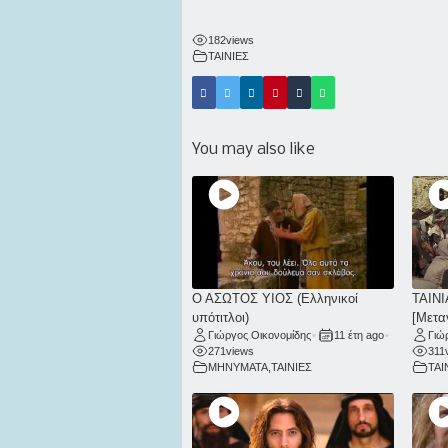
182
views
ΤΑΙΝΙΕΣ
You may also like
Ο ΑΣΩΤΟΣ ΥΙΟΣ (Ελληνικοί
ΤΑΙΝΙ
υπότιτλοι)
[Μετα
Γιώργος Οικονομίδης
•
11 έτη ago
•
Γιώ
271
views
311
ΜΗΝΥΜΑΤΑ
,
ΤΑΙΝΙΕΣ
ΤΑΙ