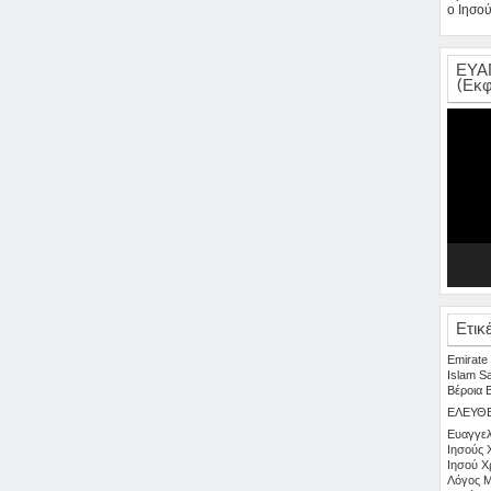
ο Ιησού
ΕΥΑ
(Εκφ
Πρόγρα
Αναπαρ
Βίντεο
Ετικ
Emirate
Islam
S
Βέροια
ΕΛΕΥΘ
Ευαγγελ
Ιησούς 
Ιησού Χ
Λόγος
Μ