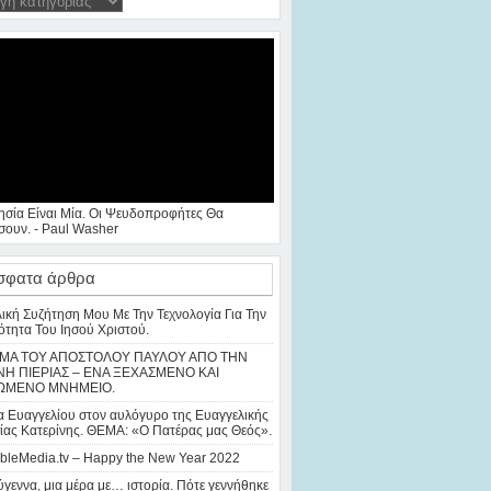
ησία Είναι Μία. Οι Ψευδοπροφήτες Θα
ουν. - Paul Washer
σφατα άρθρα
λική Συζήτηση Μου Με Την Τεχνολογία Για Την
ότητα Του Ιησού Χριστού.
ΜΑ ΤΟΥ ΑΠΟΣΤΟΛΟΥ ΠΑΥΛΟΥ ΑΠΟ ΤΗΝ
Η ΠΙΕΡΙΑΣ – ΕΝΑ ΞΕΧΑΣΜΕΝΟ ΚΑΙ
ΩΜΕΝΟ ΜΝΗΜΕΙΟ.
 Ευαγγελίου στον αυλόγυρο της Ευαγγελικής
ίας Κατερίνης. ΘΕΜΑ: «Ο Πατέρας μας Θεός».
bleMedia.tv – Happy the New Year 2022
γεννα, μια μέρα με… ιστορία. Πότε γεννήθηκε