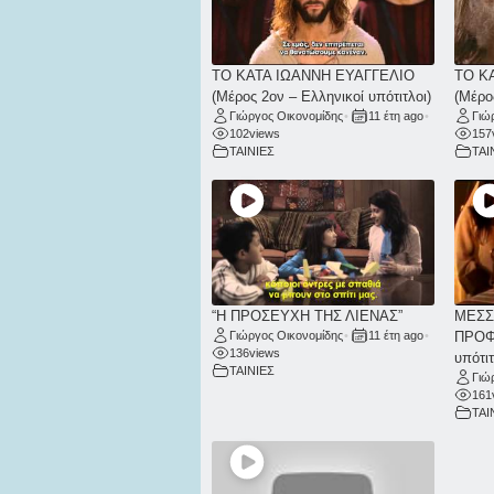
ΤΟ ΚΑΤΑ ΙΩΑΝΝΗ ΕΥΑΓΓΕΛΙΟ
ΤΟ Κ
(Μέρος 2ον – Ελληνικοί υπότιτλοι)
(Μέρο
Γιώργος Οικονομίδης
•
11 έτη ago
•
Γιώ
102
views
157
ΤΑΙΝΙΕΣ
ΤΑΙ
“Η ΠΡΟΣΕΥΧΗ ΤΗΣ ΛΙΕΝΑΣ”
ΜΕΣΣ
Γιώργος Οικονομίδης
•
11 έτη ago
•
ΠΡΟΦΗ
136
views
υπότιτ
ΤΑΙΝΙΕΣ
Γιώ
161
ΤΑΙ