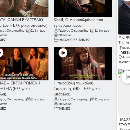
ΑΤΑ ΙΩΑΝΝΗ ΕΥΑΓΓΕΛΙΟ
Khalil, Ο Μουσουλμάνος που
ς 1ον – Ελληνικοί υπότιτλοι)
έγινε Χριστιανός.
ργος Οικονομίδης
•
11 έτη ago
•
Γιώργος Οικονομίδης
•
11 έτη ago
•
views
206
views
Μια Φι
ΝΙΕΣ
ΟΜΟΛΟΓΙΕΣ
,
ΤΑΙΝΙΕΣ
Την Ισ
0
vie
ΕΚΚ
Gemi
Τεχνολο
ΙΑΣ – ΕΚΠΛΗΡΩΜΕΝΗ
Η παραβολή του καλού
ΤΕΙΑ (Ελληνικοί
Σαμαρείτη, (HD – Ελληνικοί
λοι).
υπότιτλοι).
ργος Οικονομίδης
•
11 έτη ago
•
Γιώργος Οικονομίδης
•
11 έτη ago
•
views
186
views
ΝΙΕΣ
ΤΑΙΝΙΕΣ
ΠΑΣΧΑ
ΣΤΑΥ
42
vi