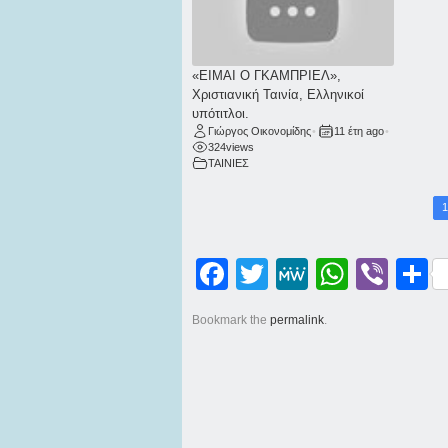
«ΕΙΜΑΙ Ο ΓΚΑΜΠΡΙΕΛ»,
Χριστιανική Ταινία, Ελληνικοί
υπότιτλοι.
Γιώργος Οικονομίδης
•
11 έτη ago
•
324
views
ΤΑΙΝΙΕΣ
1
Facebook
Twitter
MeWe
WhatsApp
Viber
Μοι
Bookmark the
permalink
.