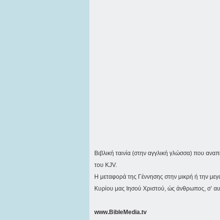
Βιβλική ταινία (στην αγγλική γλώσσα) που ανα
του KJV.
Η μεταφορά της Γέννησης στην μικρή ή την μεγ
Κυρίου μας Ιησού Χριστού, ώς άνθρωπος, σ’ α
www.BibleMedia.tv