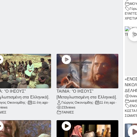
ΜΟΥ
Γύρω
ΕΥΑΓΓΕ
ΧΡΙΣΤΙ
«ΕΝΟΣ
ΝΙΚΟΛ
ΔΕΛΗΓ
Α: “Ο ΙΗΣΟΥΣ”
ΤΑΙΝΙΑ: “Ο ΙΗΣΟΥΣ”
0
vie
γλωττισμένη στα Ελληνικά].
[Μεταγλωττισμένη στα Ελληνικά].
ΑΦΙ
ργος Οικονομίδης
•
11 έτη ago
•
Γιώργος Οικονομίδης
•
11 έτη ago
•
ΕΝΟ
views
233
views
ΚΩΣΤΑ 
ΝΙΕΣ
ΤΑΙΝΙΕΣ
ΣΩΜΑΤΕ