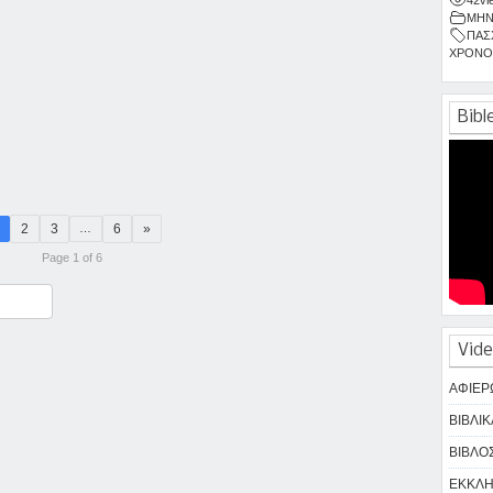
ΜΗΝ
ΠΑΣ
ΧΡΟΝΟ
Bibl
2
3
6
»
…
Page 1 of 6
ραστείτε
Vide
ΑΦΙΕΡ
ΒΙΒΛΙΚ
ΒΙΒΛΟΣ
ΕΚΚΛΗΣ