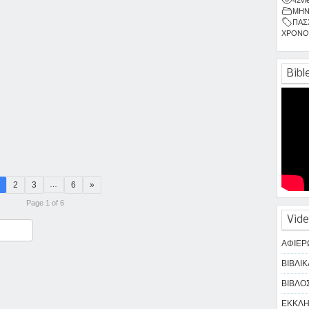
ΜΗΝ
ΠΑΣ
ΧΡΟΝΟ
Bibl
2
3
6
»
…
Page 1 of 6
Vide
ραστείτε
ΑΦΙΕΡ
ΒΙΒΛΙΚ
ΒΙΒΛΟΣ
ΕΚΚΛΗΣ