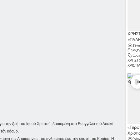
ΧΡΗΣΤ
«ΠΛΑΝ
19
vi
ΜΟΥ
Ευαγ
ΧΡΗΣΤ
ΧΡΙΣΤΙ
 για την ζωή του Ιησού Χριστού, βασισμένη στό Ευαγγέλιο τού Λουκά,
«Γύρω 
 τόν κόσμο.
Χριστι
ν αρχή της Δημιουργίας τού ανθρώπου έως την εποχή του Κυρίου. Η
0
vie