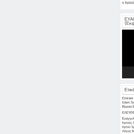
ο Ιησού
ΕΥΑ
(Εκφ
Πρόγρα
Αναπαρ
Βίντεο
Ετικ
Emirate
Islam
S
Βέροια
ΕΛΕΥΘ
Ευαγγελ
Ιησούς 
Ιησού Χ
Λόγος
Μ