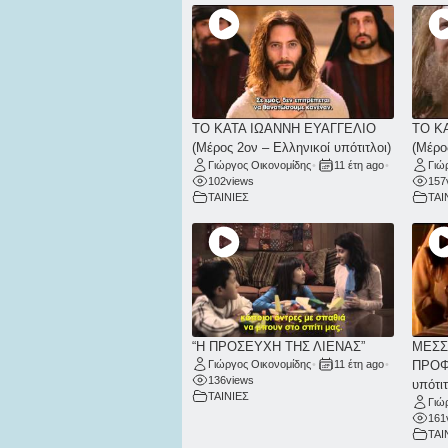
ΤΟ ΚΑΤΑ ΙΩΑΝΝΗ ΕΥΑΓΓΕΛΙΟ
ΤΟ Κ
(Μέρος 2ον – Ελληνικοί υπότιτλοι)
(Μέρο
Γιώργος Οικονομίδης
•
11 έτη ago
•
Γιώ
102
views
157
ΤΑΙΝΙΕΣ
ΤΑΙ
“Η ΠΡΟΣΕΥΧΗ ΤΗΣ ΛΙΕΝΑΣ”
ΜΕΣΣ
Γιώργος Οικονομίδης
•
11 έτη ago
•
ΠΡΟΦΗ
136
views
υπότιτ
ΤΑΙΝΙΕΣ
Γιώ
161
ΤΑΙ