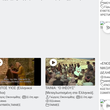
ΜΟΥ
Γύρω
ΕΥΑΓΓΕ
ΧΡΙΣΤΙ
«ΕΝΟΣ
ΝΙΚΟΛ
ΔΕΛΗΓ
0
vie
ΑΦΙ
ΕΝΟ
ΤΟΣ ΥΙΟΣ (Ελληνικοί
ΤΑΙΝΙΑ: “Ο ΙΗΣΟΥΣ”
ΚΩΣΤΑ 
λοι)
[Μεταγλωττισμένη στα Ελληνικά].
ΣΩΜΑΤΕ
ργος Οικονομίδης
•
11 έτη ago
•
Γιώργος Οικονομίδης
•
11 έτη ago
•
views
311
views
ΝΥΜΑΤΑ
,
ΤΑΙΝΙΕΣ
ΤΑΙΝΙΕΣ