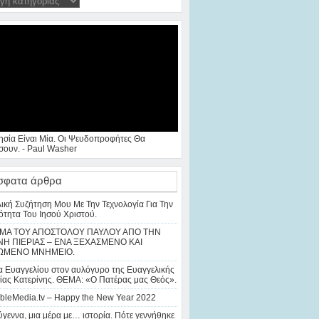
ησία Είναι Μία. Οι Ψευδοπροφήτες Θα
ουν. - Paul Washer
σφατα άρθρα
λική Συζήτηση Μου Με Την Τεχνολογία Για Την
ότητα Του Ιησού Χριστού.
ΜΑ ΤΟΥ ΑΠΟΣΤΟΛΟΥ ΠΑΥΛΟΥ ΑΠΟ ΤΗΝ
Η ΠΙΕΡΙΑΣ – ΕΝΑ ΞΕΧΑΣΜΕΝΟ ΚΑΙ
ΩΜΕΝΟ ΜΝΗΜΕΙΟ.
 Ευαγγελίου στον αυλόγυρο της Ευαγγελικής
ίας Κατερίνης. ΘΕΜΑ: «Ο Πατέρας μας Θεός».
bleMedia.tv – Happy the New Year 2022
γεννα, μια μέρα με… ιστορία. Πότε γεννήθηκε