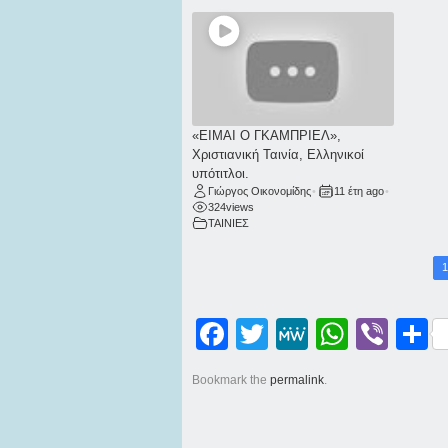
«ΕΙΜΑΙ Ο ΓΚΑΜΠΡΙΕΛ»,
Χριστιανική Ταινία, Ελληνικοί
υπότιτλοι.
Γιώργος Οικονομίδης
•
11 έτη ago
•
324
views
ΤΑΙΝΙΕΣ
1
Facebook
Twitter
MeWe
WhatsApp
Viber
Μοι
Bookmark the
permalink
.