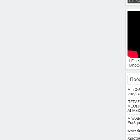
Η Εκκλ
Πληρώσ
Πρό
Μια Φι
Ιστορικ
ΠΕΡΑΣ
ΜΕΘΩΝ
ΑΠΑΞΙ
Μήνυμα
Εκκλησ
www.Bi
Χριστού