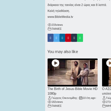
διάρκεια της ταινίας είναι 2 ώρες και 8 λεπτά.
Καλή τηλεθέαση.
www.BibleMedia.tv
233
views
ΤΑΙΝΙΕΣ
You may also like
The Birth of Jesus-Bible Movie HD
Ο ΑΣΩ
1080p
υπότιτ
Γιώργος Οικονομίδης
•
10 έτη ago
•
Γιώ
182
views
271
ΤΑΙΝΙΕΣ
ΜΗ