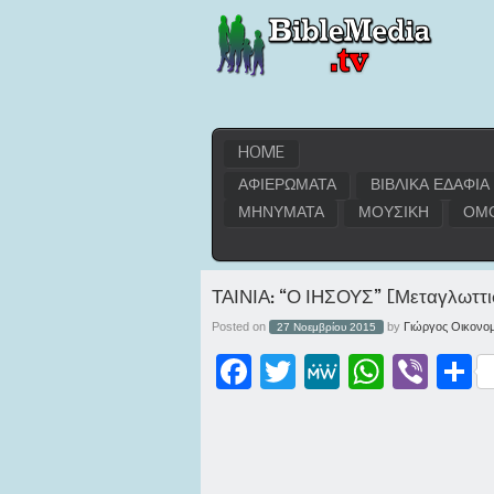
HOME
ΑΦΙΕΡΩΜΑΤΑ
ΒΙΒΛΙΚΑ ΕΔΑΦΙΑ
ΜΗΝΥΜΑΤΑ
ΜΟΥΣΙΚΗ
ΟΜΟ
ΤΑΙΝΙΑ: “Ο ΙΗΣΟΥΣ” [Μεταγλωττι
Posted on
by
Γιώργος Οικονομ
27 Νοεμβρίου 2015
Facebook
Twitter
MeWe
WhatsApp
Viber
Μοι