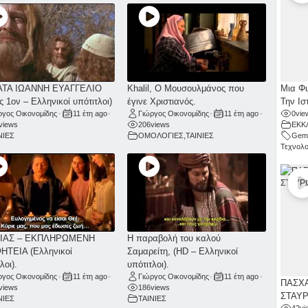
Μια Φι
ΑΤΑ ΙΩΑΝΝΗ ΕΥΑΓΓΕΛΙΟ
Khalil, Ο Μουσουλμάνος που
Την Ισ
ς 1ον – Ελληνικοί υπότιτλοι)
έγινε Χριστιανός.
0
vie
ργος Οικονομίδης
•
11 έτη ago
•
Γιώργος Οικονομίδης
•
11 έτη ago
•
ΕΚΚ
views
206
views
Gemi
ΝΙΕΣ
ΟΜΟΛΟΓΙΕΣ
,
ΤΑΙΝΙΕΣ
Τεχνολο
ΙΑΣ – ΕΚΠΛΗΡΩΜΕΝΗ
Η παραβολή του καλού
ΤΕΙΑ (Ελληνικοί
Σαμαρείτη, (HD – Ελληνικοί
λοι).
υπότιτλοι).
ργος Οικονομίδης
•
11 έτη ago
•
Γιώργος Οικονομίδης
•
11 έτη ago
•
ΠΑΣΧΑ
views
186
views
ΣΤΑΥ
ΝΙΕΣ
ΤΑΙΝΙΕΣ
42
vi