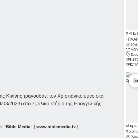
ΧΡΗΣΤ
«ΠΛΑΝ
19
vi
ΜΟΥ
Ευαγ
ΧΡΗΣΤ
ΧΡΙΣΤΙ
 Κικίνης τραγουδάει τον Χριστιανικό ύμνο στα
4/03/2023) στο Σχολικό κτήριο της Ευαγγελικής
«Γύρω 
ην
“Bible Media”
[
www.biblemedia.tv
]
Χριστι
0
vie