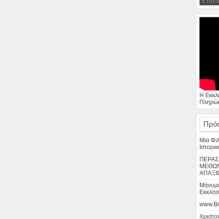
Η Εκκλ
Πληρώσ
Πρό
Μια Φι
Ιστορικ
ΠΕΡΑΣ
ΜΕΘΩΝ
ΑΠΑΞΙ
Μήνυμα
Εκκλησ
www.Bi
Χριστού