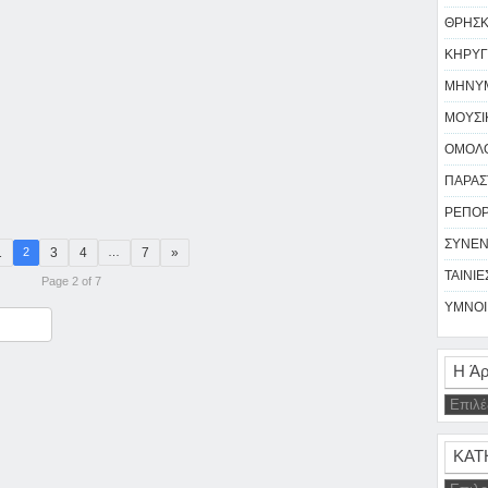
ΘΡΗΣΚΕ
ΚΗΡΥΓ
ΜΗΝΥΜ
ΜΟΥΣΙΚ
ΟΜΟΛΟ
ΠΑΡΑΣΤ
ΡΕΠΟΡΤ
ΣΥΝΕΝ
1
3
4
7
»
2
…
ΤΑΙΝΙΕΣ
Page 2 of 7
ΥΜΝΟΙ 
ραστείτε
Η Άρ
ΚΑΤ