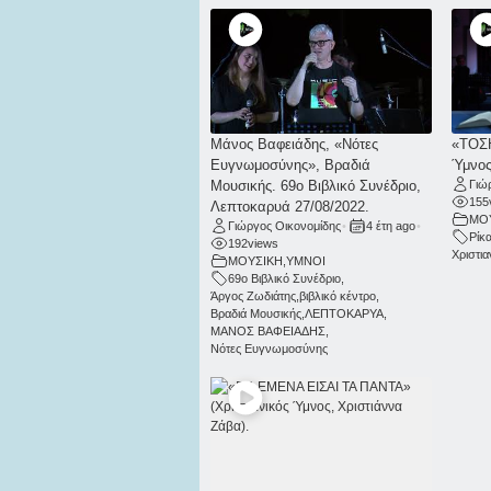
Μάνος Βαφειάδης, «Νότες
«ΤΟΣΗ
Ευγνωμοσύνης», Βραδιά
Ύμνος
Μουσικής. 69ο Βιβλικό Συνέδριο,
Γιώ
155
Λεπτοκαρυά 27/08/2022.
ΜΟ
Γιώργος Οικονομίδης
•
4 έτη ago
•
Ρίκ
192
views
Χριστι
ΜΟΥΣΙΚΗ
,
ΥΜΝΟΙ
69ο Βιβλικό Συνέδριο
,
Άργος Ζωδιάτης
,
βιβλικό κέντρο
,
Βραδιά Μουσικής
,
ΛΕΠΤΟΚΑΡΥΑ
,
ΜΑΝΟΣ ΒΑΦΕΙΑΔΗΣ
,
Νότες Ευγνωμοσύνης