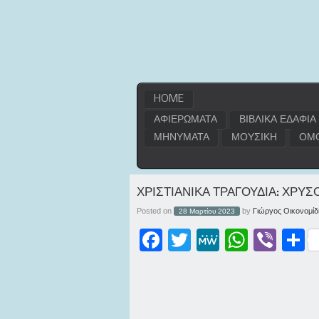
HOME
ΑΦΙΕΡΩΜΑΤΑ
ΒΙΒΛΙΚΑ ΕΔΑΦΙΑ
ΜΗΝΥΜΑΤΑ
ΜΟΥΣΙΚΗ
ΟΜΟ
ΧΡΙΣΤΙΑΝΙΚΑ ΤΡΑΓΟΥΔΙΑ: ΧΡΥ
Posted on
by
Γιώργος Οικονομίδ
28 Μαρτίου 2023
Facebook
Twitter
MeWe
WhatsApp
Viber
Μοι