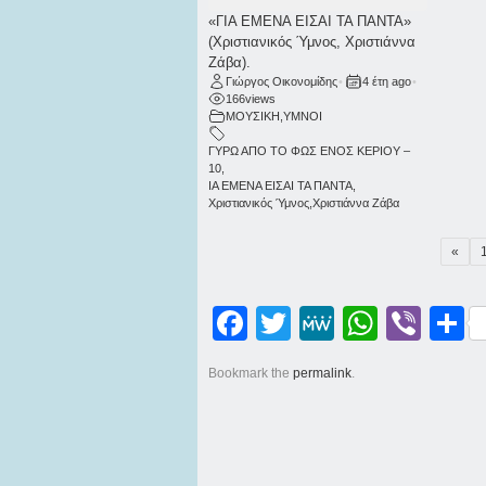
«ΓΙΑ ΕΜΕΝΑ ΕΙΣΑΙ ΤΑ ΠΑΝΤΑ»
(Χριστιανικός Ύμνος, Χριστιάννα
Ζάβα).
Γιώργος Οικονομίδης
•
4 έτη ago
•
166
views
ΜΟΥΣΙΚΗ
,
ΥΜΝΟΙ
ΓΥΡΩ ΑΠΟ ΤΟ ΦΩΣ ΕΝΟΣ ΚΕΡΙΟΥ –
10
,
ΙΑ ΕΜΕΝΑ ΕΙΣΑΙ ΤΑ ΠΑΝΤΑ
,
Χριστιανικός Ύμνος
,
Χριστιάννα Ζάβα
«
Facebook
Twitter
MeWe
WhatsApp
Viber
Μοι
Bookmark the
permalink
.