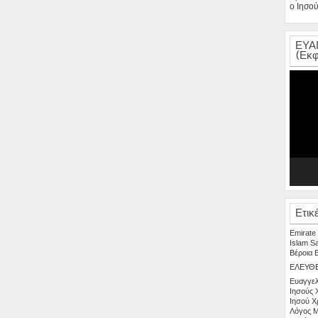
ο Ιησού
ΕΥΑ
(Εκφ
Πρόγρα
Αναπαρ
Βίντεο
Ετικ
Emirate
Islam
S
Βέροια
ΕΛΕΥΘ
Ευαγγελ
Ιησούς 
Ιησού Χ
Λόγος
Μ