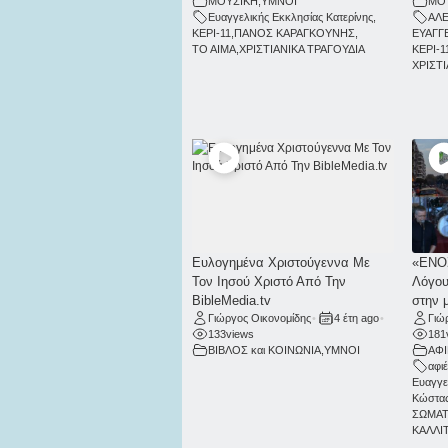
ΜΟΥΣΙΚΗ
,
ΥΜΝΟΙ
ΜΟ
Ευαγγελικής Εκκλησίας Κατερίνης
,
ΑΛ
ΚΕΡΙ-11
,
ΠΑΝΟΣ ΚΑΡΑΓΚΟΥΝΗΣ
,
ΕΥΑΓΓ
ΤΟ ΑΙΜΑ
,
ΧΡΙΣΤΙΑΝΙΚΑ ΤΡΑΓΟΥΔΙΑ
ΚΕΡΙ-1
ΧΡΙΣΤ
Ευλογημένα Χριστούγεννα Με
«ΕΝΟ
Τον Ιησού Χριστό Από Την
Λόγου
BibleMedia.tv
στην 
Γιώργος Οικονομίδης
•
4 έτη ago
•
Γιώ
133
views
181
ΒΙΒΛΟΣ και ΚΟΙΝΩΝΙΑ
,
ΥΜΝΟΙ
ΑΦ
αφι
Ευαγγε
Κώστας
ΣΩΜΑΤ
ΚΑΛΛΙ