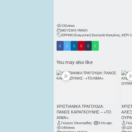
132
views
ΜΟΥΣΙΚΗ
,
ΥΜΝΟΙ
ΕΙΡΗΝΗ
,
Ευαγγελική Εκκλησία Κατερίνης.
,
ΚΕΡΙ-1
You may also like
ΧΡΙΣΤΙΑΝΙΚΑ ΤΡΑΓΟΥΔΙΑ:
ΧΡΙΣ
ΠΑΝΟΣ ΚΑΡΑΓΚΟΥΝΗΣ – «ΤΟ
ΑΛΕΞ
ΑΙΜΑ».
ΟΥΡΑ
Γιώργος Οικονομίδης
•
3 έτη ago
•
Γιώ
140
views
122