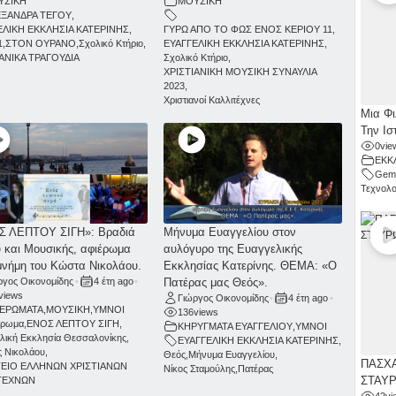
ΥΣΙΚΗ
ΜΟΥΣΙΚΗ
ΕΞΑΝΔΡΑ ΤΕΓΟΥ
,
ΕΛΙΚΗ ΕΚΚΛΗΣΙΑ ΚΑΤΕΡΙΝΗΣ
,
ΓΥΡΩ ΑΠΟ ΤΟ ΦΩΣ ΕΝΟΣ ΚΕΡΙΟΥ 11
,
1
,
ΣΤΟΝ ΟΥΡΑΝΟ
,
Σχολικό Κτήριο
,
ΕΥΑΓΓΕΛΙΚΗ ΕΚΚΛΗΣΙΑ ΚΑΤΕΡΙΝΗΣ
,
ΙΑΝΙΚΑ ΤΡΑΓΟΥΔΙΑ
Σχολικό Κτήριο
,
ΧΡΙΣΤΙΑΝΙΚΗ ΜΟΥΣΙΚΗ ΣΥΝΑΥΛΙΑ
2023
,
Χριστιανοί Καλλιτέχνες
Μια Φι
Την Ισ
0
vie
ΕΚΚ
Gemi
Τεχνολο
Σ ΛΕΠΤΟΥ ΣΙΓΗ»: Βραδιά
Μήνυμα Ευαγγελίου στον
 και Μουσικής, αφιέρωμα
αυλόγυρο της Ευαγγελικής
μνήμη του Κώστα Νικολάου.
Εκκλησίας Κατερίνης. ΘΕΜΑ: «Ο
ργος Οικονομίδης
•
4 έτη ago
•
Πατέρας μας Θεός».
views
Γιώργος Οικονομίδης
•
4 έτη ago
•
ΙΕΡΩΜΑΤΑ
,
ΜΟΥΣΙΚΗ
,
ΥΜΝΟΙ
136
views
έρωμα
,
ΕΝΟΣ ΛΕΠΤΟΥ ΣΙΓΗ
,
ΚΗΡΥΓΜΑΤΑ ΕΥΑΓΓΕΛΙΟΥ
,
ΥΜΝΟΙ
λική Εκκλησία Θεσσαλονίκης
,
ΕΥΑΓΓΕΛΙΚΗ ΕΚΚΛΗΣΙΑ ΚΑΤΕΡΙΝΗΣ
,
 Νικολάου
,
Θεός
,
Μήνυμα Ευαγγελίου
,
ΠΑΣΧΑ
ΕΙΟ ΕΛΛΗΝΩΝ ΧΡΙΣΤΙΑΝΩΝ
Νίκος Σταμούλης
,
Πατέρας
ΣΤΑΥ
ΤΕΧΝΩΝ
42
vi