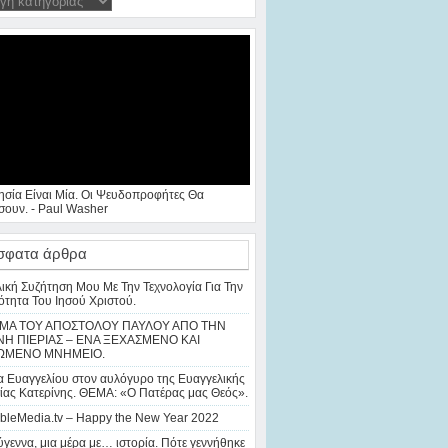
ησία Είναι Μία. Οι Ψευδοπροφήτες Θα
ουν. - Paul Washer
σφατα άρθρα
λική Συζήτηση Μου Με Την Τεχνολογία Για Την
ότητα Του Ιησού Χριστού.
ΜΑ ΤΟΥ ΑΠΟΣΤΟΛΟΥ ΠΑΥΛΟΥ ΑΠΟ ΤΗΝ
Η ΠΙΕΡΙΑΣ – ΕΝΑ ΞΕΧΑΣΜΕΝΟ ΚΑΙ
ΩΜΕΝΟ ΜΝΗΜΕΙΟ.
 Ευαγγελίου στον αυλόγυρο της Ευαγγελικής
ίας Κατερίνης. ΘΕΜΑ: «Ο Πατέρας μας Θεός».
bleMedia.tv – Happy the New Year 2022
γεννα, μια μέρα με… ιστορία. Πότε γεννήθηκε