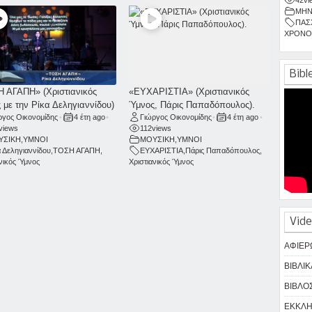
ΜΗΝ
ΠΑΣ
ΧΡΟΝΟ
Bibl
 ΑΓΑΠΗ» (Χριστιανικός
«ΕΥΧΑΡΙΣΤΙΑ» (Χριστιανικός
 με την Ρίκα Δεληγιαννίδου)
Ύμνος, Πάρις Παπαδόπουλος).
ργος Οικονομίδης
•
4 έτη ago
•
Γιώργος Οικονομίδης
•
4 έτη ago
•
views
112
views
ΥΣΙΚΗ
,
ΥΜΝΟΙ
ΜΟΥΣΙΚΗ
,
ΥΜΝΟΙ
α Δεληγιαννίδου
,
ΤΟΣΗ ΑΓΑΠΗ
,
ΕΥΧΑΡΙΣΤΙΑ
,
Πάρις Παπαδόπουλος
,
ανικός Ύμνος
Χριστιανικός Ύμνος
Vide
ΑΦΙΕΡ
ΒΙΒΛΙΚ
ΒΙΒΛΟΣ
ΕΚΚΛΗΣ