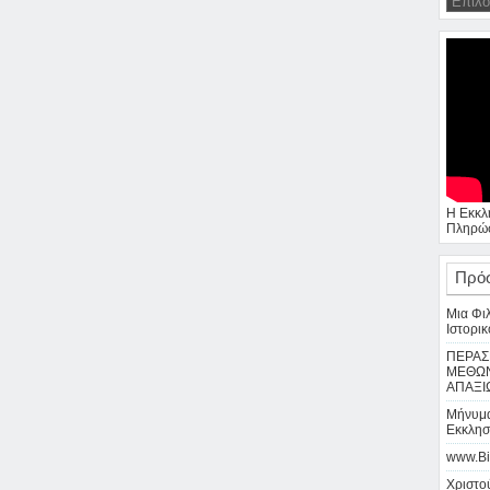
Η Εκκλ
Πληρώσ
Πρό
Μια Φι
Ιστορικ
ΠΕΡΑΣ
ΜΕΘΩΝ
ΑΠΑΞΙ
Μήνυμα
Εκκλησ
www.Bi
Χριστού