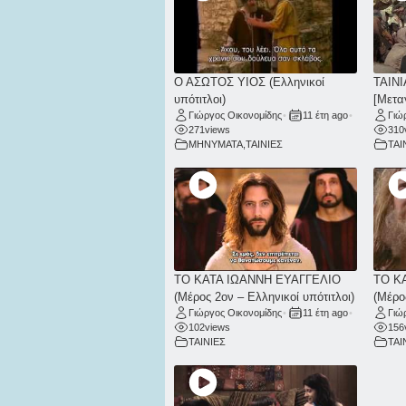
Ο ΑΣΩΤΟΣ ΥΙΟΣ (Ελληνικοί
ΤΑΙΝΙ
υπότιτλοι)
[Μετα
Γιώργος Οικονομίδης
•
11 έτη ago
•
Γιώ
271
views
310
ΜΗΝΥΜΑΤΑ
,
ΤΑΙΝΙΕΣ
ΤΑΙ
ΤΟ ΚΑΤΑ ΙΩΑΝΝΗ ΕΥΑΓΓΕΛΙΟ
ΤΟ Κ
(Μέρος 2ον – Ελληνικοί υπότιτλοι)
(Μέρο
Γιώργος Οικονομίδης
•
11 έτη ago
•
Γιώ
102
views
156
ΤΑΙΝΙΕΣ
ΤΑΙ