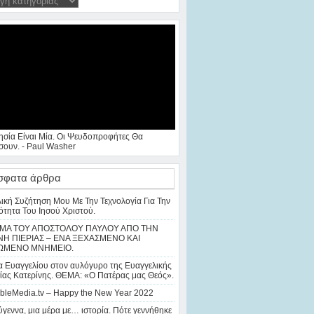
ησία Είναι Μία. Οι Ψευδοπροφήτες Θα
ουν. - Paul Washer
σφατα άρθρα
λική Συζήτηση Μου Με Την Τεχνολογία Για Την
ότητα Του Ιησού Χριστού.
ΜΑ ΤΟΥ ΑΠΟΣΤΟΛΟΥ ΠΑΥΛΟΥ ΑΠΟ ΤΗΝ
Η ΠΙΕΡΙΑΣ – ΕΝΑ ΞΕΧΑΣΜΕΝΟ ΚΑΙ
ΩΜΕΝΟ ΜΝΗΜΕΙΟ.
 Ευαγγελίου στον αυλόγυρο της Ευαγγελικής
ίας Κατερίνης. ΘΕΜΑ: «Ο Πατέρας μας Θεός».
bleMedia.tv – Happy the New Year 2022
γεννα, μια μέρα με… ιστορία. Πότε γεννήθηκε