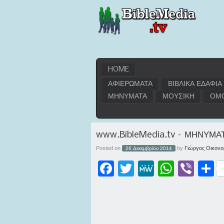
HOME
ΑΦΙΕΡΩΜΑΤΑ
ΒΙΒΛΙΚΑ ΕΔΑΦΙΑ
ΜΗΝΥΜΑΤΑ
ΜΟΥΣΙΚΗ
ΟΜΟ
www.BibleMedia.tv – ΜΗΝΥΜΑΤ
Posted on
by
Γιώργος Οικονο
26 Δεκεμβρίου 2014
Facebook
Twitter
MeWe
WhatsApp
Viber
Μοι