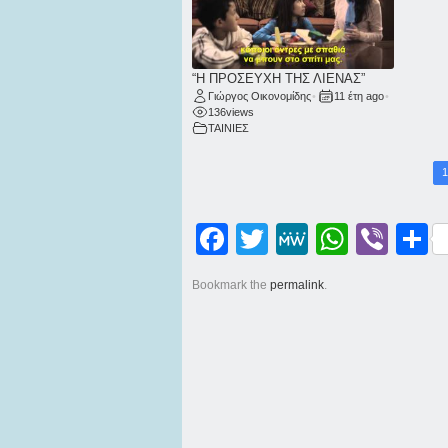
“Η ΠΡΟΣΕΥΧΗ ΤΗΣ ΛΙΕΝΑΣ”
Γιώργος Οικονομίδης
•
11 έτη ago
•
136
views
ΤΑΙΝΙΕΣ
1
Facebook
Twitter
MeWe
WhatsApp
Viber
Μοι
Bookmark the
permalink
.