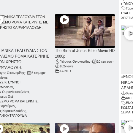
ΜΟΥ
Γύρω
ΕΥΑΓΓΕ
ΧΡΙΣΤΙ
ΤΙΑΝΙΚΑ ΤΡΑΓΟΥΔΙΑ ΣΤΟΝ
The Birth of Jesus-Bible Movie HD
ΥΛΙΣΜΟ ΡΟΜΑ ΚΑΤΕΡΙΝΗΣ
1080p
ΟΝ ΧΡΗΣΤΟ
Γιώργος Οικονομίδης
•
10 έτη ago
•
182
views
ΦΥΛΛΟΥΔΗ.
ΤΑΙΝΙΕΣ
ργος Οικονομίδης
•
5 έτη ago
•
«ΕΝΟΣ
views
ΝΙΚΟΛ
ΥΣΙΚΗ
,
ΥΜΝΟΙ
leMedia.tv
,
ΔΕΛΗΓ
ν Ουρανό κατεβαίνει
,
0
vie
μένε Θεέ
,
ΑΦΙ
ΛΙΣΜΟ ΡΟΜΑ ΚΑΤΕΡΙΝΗΣ
,
ΕΝΟ
 Ρομά
,
ύμνοι
,
ΚΩΣΤΑ 
ς Καραφυλλούδης
,
ΣΩΜΑΤΕ
ΙΑΝΙΚΑ ΤΡΑΓΟΥΔΙΑ