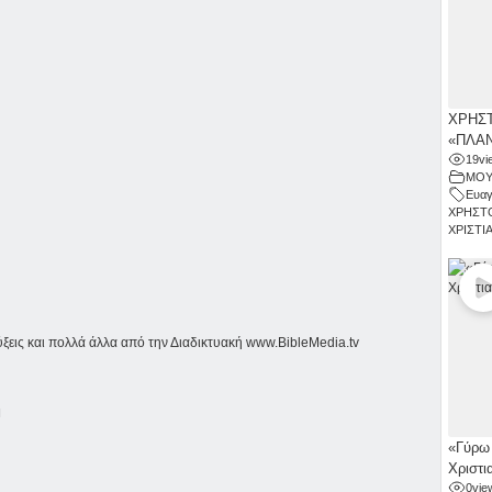
ΧΡΗΣΤ
«ΠΛΑΝ
19
vi
ΜΟΥ
Ευαγ
ΧΡΗΣΤ
ΧΡΙΣΤΙ
ύξεις και πολλά άλλα από την Διαδικτυακή
www.BibleMedia.tv
Η
«Γύρω 
Χριστι
0
vie