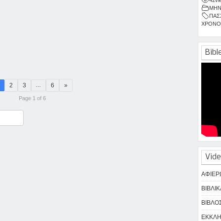
ΜΗΝ
ΠΑΣ
ΧΡΟΝΟ
Bibl
2
3
6
»
…
Page 1 of 6
ραστείτε
Vide
ΑΦΙΕΡ
ΒΙΒΛΙΚ
ΒΙΒΛΟΣ
ΕΚΚΛΗΣ