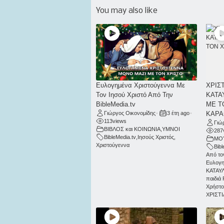
You may also like
Ευλογημένα Χριστούγεννα Με
ΧΡΙΣ
Τον Ιησού Χριστό Από Την
ΚΑΤΑ
BibleMedia.tv
ΜΕ Τ
Γιώργος Οικονομίδης
•
3 έτη ago
•
ΚΑΡΑ
113
views
Γιώ
ΒΙΒΛΟΣ και ΚΟΙΝΩΝΙΑ
,
ΥΜΝΟΙ
287
BibleMedia.tv
,
Ιησούς Χριστός
,
ΜΟ
Χριστούγεννα
Bib
Από το
Ευλογη
ΚΑΤΑΥ
παιδιά
Χρήστο
ΧΡΙΣΤ