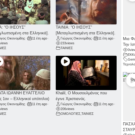
Α: “Ο ΙΗΣΟΥΣ”
ΤΑΙΝΙΑ: “Ο ΙΗΣΟΥΣ”
γλωττισμένη στα Ελληνικά].
[Μεταγλωττισμένη στα Ελληνικά].
Μια Φι
ργος Οικονομίδης
•
11 έτη ago
•
Γιώργος Οικονομίδης
•
11 έτη ago
•
views
233
views
Την Ισ
ΝΙΕΣ
ΤΑΙΝΙΕΣ
0
vie
ΕΚΚ
Gemi
Τεχνολο
ΑΤΑ ΙΩΑΝΝΗ ΕΥΑΓΓΕΛΙΟ
Khalil, Ο Μουσουλμάνος που
ς 1ον – Ελληνικοί υπότιτλοι)
έγινε Χριστιανός.
ργος Οικονομίδης
•
11 έτη ago
•
Γιώργος Οικονομίδης
•
11 έτη ago
•
views
206
views
ΝΙΕΣ
ΟΜΟΛΟΓΙΕΣ
,
ΤΑΙΝΙΕΣ
ΠΑΣΧΑ
ΣΤΑΥ
42
vi