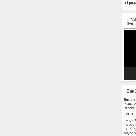
ο Ιησού
ΕΥΑ
(Εκφ
Πρόγρα
Αναπαρ
Βίντεο
Ετικ
Emirate
Islam
S
Βέροια
ΕΛΕΥΘ
Ευαγγελ
Ιησούς 
Ιησού Χ
Λόγος
Μ