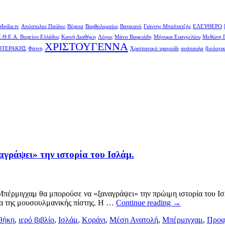
Media.tv
Απόστολος Παύλος
Βέροια
Βαρθολομαίος
Βατικανό
Γιάννης Μπαλτατζής
ΕΛΕΥΘΕΡΟ
.Θ.Ε.Α. Βορείου Ελλάδος
Καινή Διαθήκη
Λόγος
Μάνο Βαφειάδη
Μήνυμα Ευαγγελίου
Μεθώνη Π
ΧΡΙΣΤΟΥΓΕΝΝΑ
ΟΤΕΡΑΚΗΣ
Φάτνη
Χριστιανικό τραγούδι
ανάπαυλα
βιολογι
γράψει» την ιστορία του Ισλάμ.
πέρμιγχαμ θα μπορούσε να «ξαναγράψει» την πρώιμη ιστορία του Ισλ
ια της μουσουλμανικής πίστης. Η …
Continue reading
→
οθήκη
,
ιερό βιβλίο
,
Ισλάμ
,
Κοράνι
,
Μέση Ανατολή
,
Μπέρμιγχαμ
,
Προφ