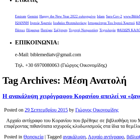
Emirate
Gemini
Happy the New Year 2022 ευλογημένο
Islam
Sars-Cov-2
www.Bible
ΙΩΑΝΝΗ
Ιησούς Χριστός
Ιουδαίοι Θεσσαλονίκης
Ιστορικότητα Του Ιησού Χριστού
ΚΕ
Πάπιες
Πέρασμα
Πατέρας
Συζήτηση
Τεχνητή Νοημοσύνη
Τεχνολογία
ΦΑΙΔΩΝ ΚΑΛ
ΕΠΙΚΟΙΝΩΝΙΑ:
e-Mail: biblemediatv@gmail.com
Τηλ. +30 6970080063 (Γιώργος Οικονομίδης)
Tag Archives:
Μέση Ανατολή
Η ανακάλυψη χειρόγραφου Κορανίου απειλεί να «ξανα
Posted on
29 Σεπτεμβρίου 2015
by
Γιώργος Οικονομίδης
Αρχαίο αντίγραφο του Κορανίου που βρέθηκε σε βιβλιοθήκη του Μ
επιφέροντας πιθανότατα ισχυρούς κλυδωνισμούς στα ίδια τα θεμέλ
Posted in
Θρησκεία
|
Tagged
ανακάλυψη
,
Αρχαίο αντίγραφο
,
βιβλι