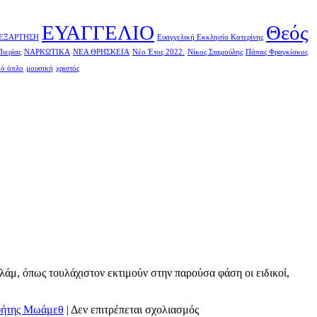
ΕΥΑΓΓΕΛΙΟ
Θεός
ΕΞΑΡΤΗΣΗ
Ευαγγελική Εκκλησία Κατερίνης
ιερίας
ΝΑΡΚΩΤΙΚΑ
ΝΕΑ ΘΡΗΣΚΕΙΑ
Νέο Έτος 2022.
Νίκος Σταμούλης
Πάπας Φραγκίσκος
κό όπλο
μουσική
χριστός
άμ, όπως τουλάχιστον εκτιμούν στην παρούσα φάση οι ειδικοί,
στο
ήτης Μωάμεθ
|
Δεν επιτρέπεται σχολιασμός