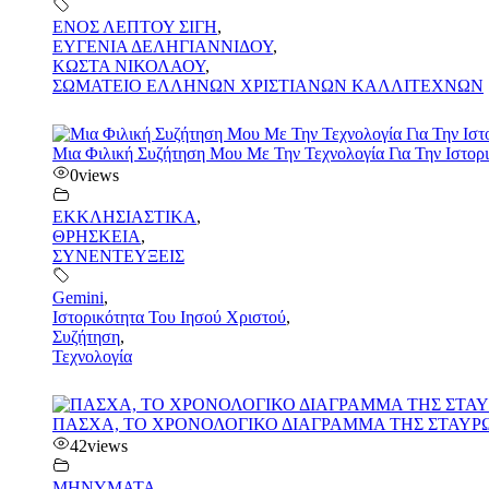
ΕΝΟΣ ΛΕΠΤΟΥ ΣΙΓΗ
,
ΕΥΓΕΝΙΑ ΔΕΛΗΓΙΑΝΝΙΔΟΥ
,
ΚΩΣΤΑ ΝΙΚΟΛΑΟΥ
,
ΣΩΜΑΤΕΙΟ ΕΛΛΗΝΩΝ ΧΡΙΣΤΙΑΝΩΝ ΚΑΛΛΙΤΕΧΝΩΝ
Μια Φιλική Συζήτηση Μου Με Την Τεχνολογία Για Την Ιστορι
0
views
ΕΚΚΛΗΣΙΑΣΤΙΚΑ
,
ΘΡΗΣΚΕΙΑ
,
ΣΥΝΕΝΤΕΥΞΕΙΣ
Gemini
,
Ιστορικότητα Του Ιησού Χριστού
,
Συζήτηση
,
Τεχνολογία
ΠΑΣΧΑ, ΤΟ ΧΡΟΝΟΛΟΓΙΚΟ ΔΙΑΓΡΑΜΜΑ ΤΗΣ ΣΤΑΥΡ
42
views
ΜΗΝΥΜΑΤΑ