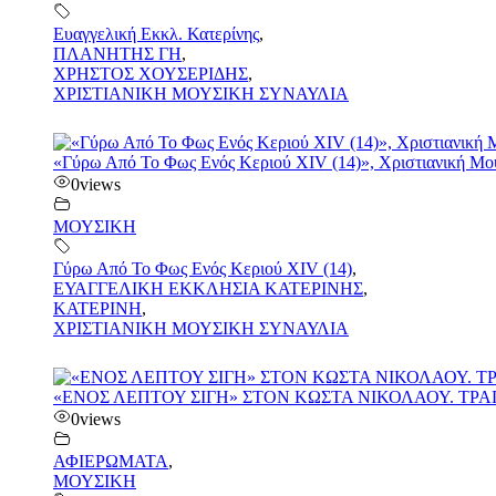
Ευαγγελική Εκκλ. Κατερίνης
,
ΠΛΑΝΗΤΗΣ ΓΗ
,
ΧΡΗΣΤΟΣ ΧΟΥΣΕΡΙΔΗΣ
,
ΧΡΙΣΤΙΑΝΙΚΗ ΜΟΥΣΙΚΗ ΣΥΝΑΥΛΙΑ
«Γύρω Από Το Φως Ενός Κεριού ΧΙV (14)», Χριστιανική Μου
0
views
ΜΟΥΣΙΚΗ
Γύρω Από Το Φως Ενός Κεριού ΧΙV (14)
,
ΕΥΑΓΓΕΛΙΚΗ ΕΚΚΛΗΣΙΑ ΚΑΤΕΡΙΝΗΣ
,
ΚΑΤΕΡΙΝΗ
,
ΧΡΙΣΤΙΑΝΙΚΗ ΜΟΥΣΙΚΗ ΣΥΝΑΥΛΙΑ
«ΕΝΟΣ ΛΕΠΤΟΥ ΣΙΓΗ» ΣΤΟΝ ΚΩΣΤΑ ΝΙΚΟΛΑΟΥ. ΤΡΑ
0
views
ΑΦΙΕΡΩΜΑΤΑ
,
ΜΟΥΣΙΚΗ