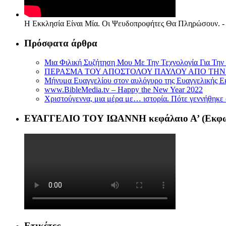
Η Εκκλησία Είναι Μία. Οι Ψευδοπροφήτες Θα Πληρώσουν. - 
Πρόσφατα άρθρα
Μια Φιλική Συζήτηση Μου Με Την Τεχνολογία Για Την 
ΠΕΡΑΣΜΑ ΤΟΥ ΑΠΟΣΤΟΛΟΥ ΠΑΥΛΟΥ ΑΠΟ ΤΗΝ
Μήνυμα Ευαγγελίου στον αυλόγυρο της Ευαγγελικής Ε
www.BibleMedia.tv – Happy the New Year 2022
Χριστούγεννα, μια μέρα με… ιστορία. Πότε γεννήθηκε 
ΕΥΑΓΓΕΛΙΟ ΤΟΥ ΙΩΑΝΝΗ κεφάλαιο Α’ (Εκφωνε
Ετικέτες