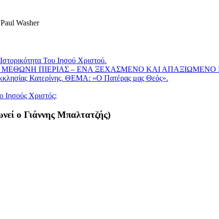
Paul Washer
Ιστορικότητα Του Ιησού Χριστού.
 ΜΕΘΩΝΗ ΠΙΕΡΙΑΣ – ΕΝΑ ΞΕΧΑΣΜΕΝΟ ΚΑΙ ΑΠΑΞΙΩΜΕΝΟ
κκλησίας Κατερίνης. ΘΕΜΑ: «Ο Πατέρας μας Θεός».
ο Ιησούς Χριστός;
ί ο Γιάννης Μπαλτατζής)