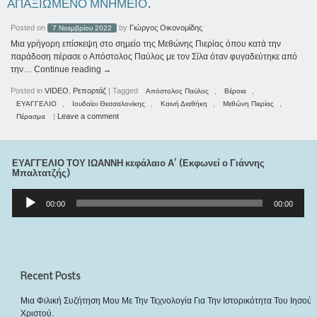
ΑΠΑΞΙΩΜΕΝΟ ΜΝΗΜΕΙΟ.
Posted on
by
Γιώργος Οικονομίδης
7 Νοεμβρίου 2022
Μια γρήγορη επίσκεψη στο σημείο της Μεθώνης Πιερίας όπου κατά την
παράδοση πέρασε ο Απόστολος Παύλος με τον Σίλα όταν φυγαδεύτηκε από
την…
Continue reading
→
Posted in
VIDEO
,
Ρεπορτάζ
|
Tagged
,
,
Απόστολος Παύλος
Βέροια
,
,
,
,
ΕΥΑΓΓΕΛΙΟ
Ιουδαίοι Θεσσαλονίκης
Καινή Διαθήκη
Μεθώνη Πιερίας
|
Leave a comment
Πέρασμα
ΕΥΑΓΓΕΛΙΟ ΤΟΥ ΙΩΑΝΝΗ κεφάλαιο Α’ (Εκφωνεί ο Γιάννης
Μπαλτατζής)
Πρόγραμμα
Αναπαραγωγής
00:00
00:00
Ήχου
Recent Posts
Μια Φιλική Συζήτηση Μου Με Την Τεχνολογία Για Την Ιστορικότητα Του Ιησού
Χριστού.