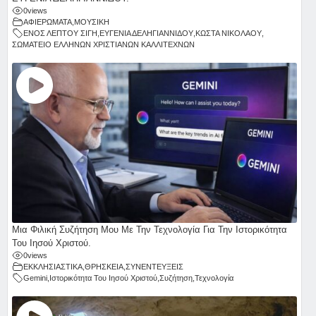
0
views
ΑΦΙΕΡΩΜΑΤΑ
,
ΜΟΥΣΙΚΗ
ΕΝΟΣ ΛΕΠΤΟΥ ΣΙΓΗ
,
ΕΥΓΕΝΙΑ ΔΕΛΗΓΙΑΝΝΙΔΟΥ
,
ΚΩΣΤΑ ΝΙΚΟΛΑΟΥ
,
ΣΩΜΑΤΕΙΟ ΕΛΛΗΝΩΝ ΧΡΙΣΤΙΑΝΩΝ ΚΑΛΛΙΤΕΧΝΩΝ
Μια Φιλική Συζήτηση Μου Με Την Τεχνολογία Για Την Ιστορικότητα
Του Ιησού Χριστού.
0
views
ΕΚΚΛΗΣΙΑΣΤΙΚΑ
,
ΘΡΗΣΚΕΙΑ
,
ΣΥΝΕΝΤΕΥΞΕΙΣ
Gemini
,
Ιστορικότητα Του Ιησού Χριστού
,
Συζήτηση
,
Τεχνολογία