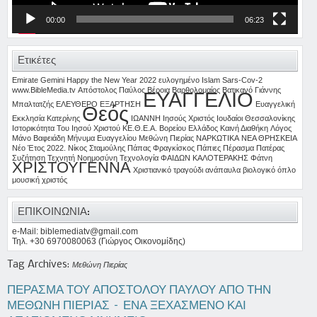
00:00
06:23
Ετικέτες
Emirate
Gemini
Happy the New Year 2022 ευλογημένο
Islam
Sars-Cov-2
www.BibleMedia.tv
Απόστολος Παύλος
Βέροια
Βαρθολομαίος
Βατικανό
Γιάννης
ΕΥΑΓΓΕΛΙΟ
Μπαλτατζής
ΕΛΕΥΘΕΡΟ
ΕΞΑΡΤΗΣΗ
Ευαγγελική
Θεός
Εκκλησία Κατερίνης
ΙΩΑΝΝΗ
Ιησούς Χριστός
Ιουδαίοι Θεσσαλονίκης
Ιστορικότητα Του Ιησού Χριστού
ΚΕ.Θ.Ε.Α. Βορείου Ελλάδος
Καινή Διαθήκη
Λόγος
Μάνο Βαφειάδη
Μήνυμα Ευαγγελίου
Μεθώνη Πιερίας
ΝΑΡΚΩΤΙΚΑ
ΝΕΑ ΘΡΗΣΚΕΙΑ
Νέο Έτος 2022.
Νίκος Σταμούλης
Πάπας Φραγκίσκος
Πάπιες
Πέρασμα
Πατέρας
Συζήτηση
Τεχνητή Νοημοσύνη
Τεχνολογία
ΦΑΙΔΩΝ ΚΑΛΟΤΕΡΑΚΗΣ
Φάτνη
ΧΡΙΣΤΟΥΓΕΝΝΑ
Χριστιανικό τραγούδι
ανάπαυλα
βιολογικό όπλο
μουσική
χριστός
ΕΠΙΚΟΙΝΩΝΙΑ:
e-Mail: biblemediatv@gmail.com
Τηλ. +30 6970080063 (Γιώργος Οικονομίδης)
Tag Archives:
Μεθώνη Πιερίας
ΠΕΡΑΣΜΑ ΤΟΥ ΑΠΟΣΤΟΛΟΥ ΠΑΥΛΟΥ ΑΠΟ ΤΗΝ
ΜΕΘΩΝΗ ΠΙΕΡΙΑΣ – ΕΝΑ ΞΕΧΑΣΜΕΝΟ ΚΑΙ