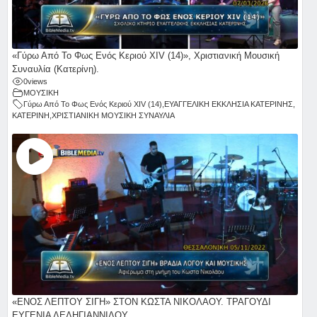
«Γύρω Από Το Φως Ενός Κεριού ΧΙV (14)», Χριστιανική Μουσική
Συναυλία (Κατερίνη).
0
views
ΜΟΥΣΙΚΗ
Γύρω Από Το Φως Ενός Κεριού ΧΙV (14)
,
ΕΥΑΓΓΕΛΙΚΗ ΕΚΚΛΗΣΙΑ ΚΑΤΕΡΙΝΗΣ
,
ΚΑΤΕΡΙΝΗ
,
ΧΡΙΣΤΙΑΝΙΚΗ ΜΟΥΣΙΚΗ ΣΥΝΑΥΛΙΑ
«ΕΝΟΣ ΛΕΠΤΟΥ ΣΙΓΗ» ΣΤΟΝ ΚΩΣΤΑ ΝΙΚΟΛΑΟΥ. ΤΡΑΓΟΥΔΙ
ΕΥΓΕΝΙΑ ΔΕΛΗΓΙΑΝΝΙΔΟΥ.