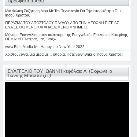
Πρόσφατα άρθρα
Μια Φιλική Συζήτηση Μου Με Την Τεχνολογία Για Την Ιστορικότητα Του
Ιησού Χριστού.
ΠΕΡΑΣΜΑ ΤΟΥ ΑΠΟΣΤΟΛΟΥ ΠΑΥΛΟΥ ΑΠΟ ΤΗΝ ΜΕΘΩΝΗ ΠΙΕΡΙΑΣ –
ΕΝΑ ΞΕΧΑΣΜΕΝΟ ΚΑΙ ΑΠΑΞΙΩΜΕΝΟ ΜΝΗΜΕΙΟ.
Μήνυμα Ευαγγελίου στον αυλόγυρο της Ευαγγελικής Εκκλησίας Κατερίνης.
ΘΕΜΑ: «Ο Πατέρας μας Θεός».
www.BibleMedia.tv – Happy the New Year 2022
Χριστούγεννα, μια μέρα με… ιστορία. Πότε γεννήθηκε ο Ιησούς Χριστός;
ΕΥΑΓΓΕΛΙΟ ΤΟΥ ΙΩΑΝΝΗ κεφάλαιο Α’ (Εκφωνεί ο
Γιάννης Μπαλτατζής)
Πρόγραμμα
Αναπαραγωγής
Βίντεο