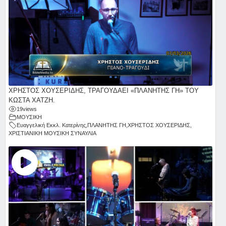
ΧΡΗΣΤΟΣ ΧΟΥΣΕΡΙΔΗΣ, ΤΡΑΓΟΥΔΑΕΙ «ΠΛΑΝΗΤΗΣ ΓΗ» ΤΟΥ
ΚΩΣΤΑ ΧΑΤΖΗ.
19
views
ΜΟΥΣΙΚΗ
Ευαγγελική Εκκλ. Κατερίνης
,
ΠΛΑΝΗΤΗΣ ΓΗ
,
ΧΡΗΣΤΟΣ ΧΟΥΣΕΡΙΔΗΣ
,
ΧΡΙΣΤΙΑΝΙΚΗ ΜΟΥΣΙΚΗ ΣΥΝΑΥΛΙΑ