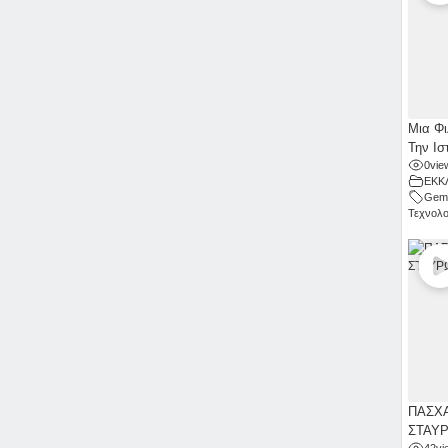
Μια Φι
Την Ισ
0
vie
ΕΚΚ
Gemi
Τεχνολο
ΠΑΣΧΑ
ΣΤΑΥ
42
vi