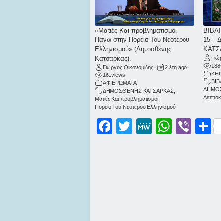
«Ματιές Και προβληματισμοί
ΒΙΒΛΙ
Πάνω στην Πορεία Του Νεότερου
15 –
Ελληνισμού» (Δημοσθένης
ΚΑΤΣ
Κατσάρκας).
Γιώ
188
Γιώργος Οικονομίδης
•
2 έτη ago
•
ΚΗΡ
161
views
ΒΙ
ΑΦΙΕΡΩΜΑΤΑ
ΔΗΜΟ
ΔΗΜΟΣΘΕΝΗΣ ΚΑΤΣΑΡΚΑΣ
,
Λεπτοκ
Ματιές Και προβληματισμοί
,
Πορεία Του Νεότερου Ελληνισμού
Facebook
Twitter
MeWe
WhatsApp
Viber
Μοι