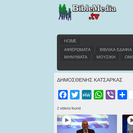
HOME
ΑΦΙΕΡΩΜΑΤΑ
ΒΙΒΛΙΚΑ ΕΔΑΦΙΑ
ΜΗΝΥΜΑΤΑ
ΜΟΥΣΙΚΗ
ΟΜΟ
ΔΗΜΟΣΘΕΝΗΣ ΚΑΤΣΑΡΚΑΣ
Facebook
Twitter
MeWe
WhatsApp
Viber
Μοι
2 videos found