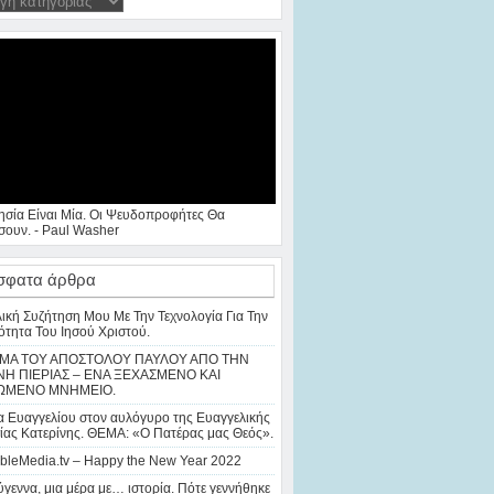
ησία Είναι Μία. Οι Ψευδοπροφήτες Θα
ουν. - Paul Washer
σφατα άρθρα
λική Συζήτηση Μου Με Την Τεχνολογία Για Την
ότητα Του Ιησού Χριστού.
ΜΑ ΤΟΥ ΑΠΟΣΤΟΛΟΥ ΠΑΥΛΟΥ ΑΠΟ ΤΗΝ
Η ΠΙΕΡΙΑΣ – ΕΝΑ ΞΕΧΑΣΜΕΝΟ ΚΑΙ
ΩΜΕΝΟ ΜΝΗΜΕΙΟ.
 Ευαγγελίου στον αυλόγυρο της Ευαγγελικής
ίας Κατερίνης. ΘΕΜΑ: «Ο Πατέρας μας Θεός».
bleMedia.tv – Happy the New Year 2022
γεννα, μια μέρα με… ιστορία. Πότε γεννήθηκε