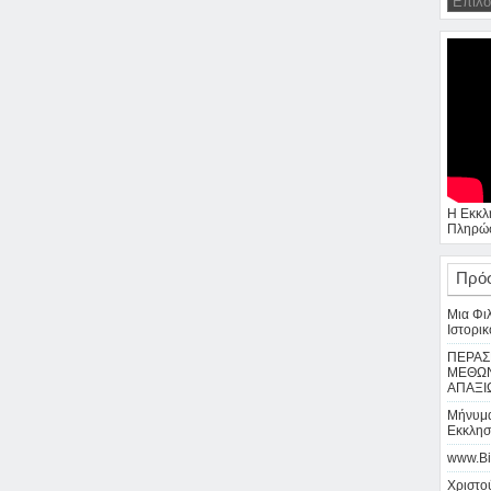
Η Εκκλ
Πληρώσ
Πρό
Μια Φι
Ιστορικ
ΠΕΡΑΣ
ΜΕΘΩΝ
ΑΠΑΞΙ
Μήνυμα
Εκκλησ
www.Bi
Χριστού