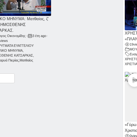
ΚΟ ΜΗΝΥΜΑ: Ματθαίος, ζ’
 ΔΗΜΟΣΘΕΝΗΣ
ΑΡΚΑΣ.
ΧΡΗΣΤ
ργος Οικονομίδης
•
3 έτη ago
•
«ΠΛΑΝ
views
19
vi
ΥΓΜΑΤΑ ΕΥΑΓΓΕΛΙΟΥ
ΜΟΥ
ΒΛΙΚΟ ΜΗΝΥΜΑ
,
Ευαγ
ΣΘΕΝΗΣ ΚΑΤΣΑΡΚΑΣ
,
ΧΡΗΣΤ
αρυά Πιερίας
,
Ματθαίος
ΧΡΙΣΤΙ
ραστείτε
«Γύρω 
Χριστι
0
vie