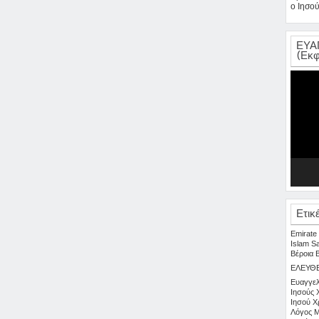
ο Ιησού
ΕΥΑ
(Εκφ
Πρόγρα
Αναπαρ
Βίντεο
Ετικ
Emirate
Islam
S
Βέροια
ΕΛΕΥΘ
Ευαγγελ
Ιησούς 
Ιησού Χ
Λόγος
Μ