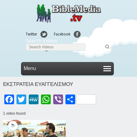
Twitter
Facebook
Search Videos
Linkedin
Menu
ΕΚΣΤΡΑΤΕΙΑ ΕΥΑΓΓΕΛΙΣΜΟΥ
Facebook
Twitter
MeWe
WhatsApp
Viber
Μοιραστείτε
1 video found