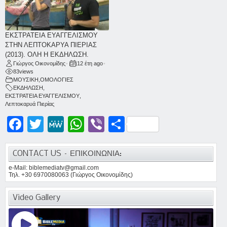
ΕΚΣΤΡΑΤΕΙΑ ΕΥΑΓΓΕΛΙΣΜΟΥ
ΣΤΗΝ ΛΕΠΤΟΚΑΡΥΑ ΠΙΕΡΙΑΣ
(2013). ΟΛΗ Η ΕΚΔΗΛΩΣΗ.
Γιώργος Οικονομίδης
•
12 έτη ago
•
83
views
ΜΟΥΣΙΚΗ
,
ΟΜΟΛΟΓΙΕΣ
ΕΚΔΗΛΩΣΗ
,
ΕΚΣΤΡΑΤΕΙΑ ΕΥΑΓΓΕΛΙΣΜΟΥ
,
Λεπτοκαρυά Πιερίας
Facebook
Twitter
MeWe
WhatsApp
Viber
Μοιραστείτε
CONTACT US – ΕΠΙΚΟΙΝΩΝΙΑ:
e-Mail: biblemediatv@gmail.com
Τηλ. +30 6970080063 (Γιώργος Οικονομίδης)
Video Gallery