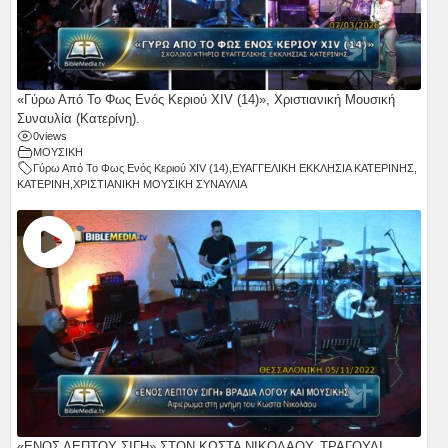
«Γύρω Από Το Φως Ενός Κεριού ΧΙV (14)», Χριστιανική Μουσική
Συναυλία (Κατερίνη).
0
views
ΜΟΥΣΙΚΗ
Γύρω Από Το Φως Ενός Κεριού ΧΙV (14)
,
ΕΥΑΓΓΕΛΙΚΗ ΕΚΚΛΗΣΙΑ ΚΑΤΕΡΙΝΗΣ
,
ΚΑΤΕΡΙΝΗ
,
ΧΡΙΣΤΙΑΝΙΚΗ ΜΟΥΣΙΚΗ ΣΥΝΑΥΛΙΑ
«ΕΝΟΣ ΛΕΠΤΟΥ ΣΙΓΗ» ΣΤΟΝ ΚΩΣΤΑ ΝΙΚΟΛΑΟΥ. ΤΡΑΓΟΥΔΙ