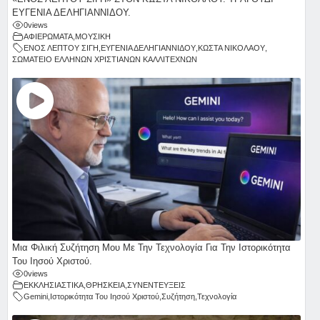
ΕΥΓΕΝΙΑ ΔΕΛΗΓΙΑΝΝΙΔΟΥ.
0
views
ΑΦΙΕΡΩΜΑΤΑ
,
ΜΟΥΣΙΚΗ
ΕΝΟΣ ΛΕΠΤΟΥ ΣΙΓΗ
,
ΕΥΓΕΝΙΑ ΔΕΛΗΓΙΑΝΝΙΔΟΥ
,
ΚΩΣΤΑ ΝΙΚΟΛΑΟΥ
,
ΣΩΜΑΤΕΙΟ ΕΛΛΗΝΩΝ ΧΡΙΣΤΙΑΝΩΝ ΚΑΛΛΙΤΕΧΝΩΝ
Μια Φιλική Συζήτηση Μου Με Την Τεχνολογία Για Την Ιστορικότητα
Του Ιησού Χριστού.
0
views
ΕΚΚΛΗΣΙΑΣΤΙΚΑ
,
ΘΡΗΣΚΕΙΑ
,
ΣΥΝΕΝΤΕΥΞΕΙΣ
Gemini
,
Ιστορικότητα Του Ιησού Χριστού
,
Συζήτηση
,
Τεχνολογία