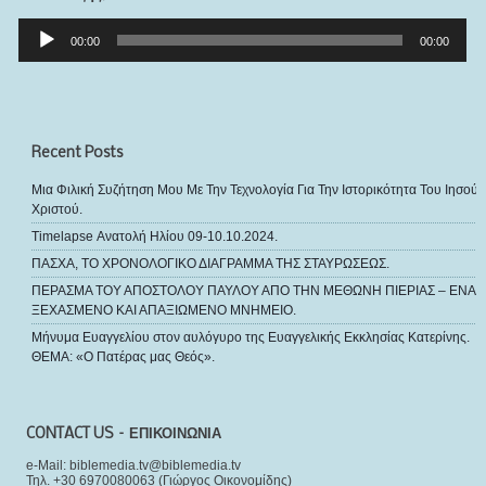
Πρόγραμμα
Αναπαραγωγής
00:00
00:00
Ήχου
Recent Posts
Μια Φιλική Συζήτηση Μου Με Την Τεχνολογία Για Την Ιστορικότητα Του Ιησού
Χριστού.
Timelapse Ανατολή Ηλίου 09-10.10.2024.
ΠΑΣΧΑ, ΤΟ ΧΡΟΝΟΛΟΓΙΚΟ ΔΙΑΓΡΑΜΜΑ ΤΗΣ ΣΤΑΥΡΩΣΕΩΣ.
ΠΕΡΑΣΜΑ ΤΟΥ ΑΠΟΣΤΟΛΟΥ ΠΑΥΛΟΥ ΑΠΟ ΤΗΝ ΜΕΘΩΝΗ ΠΙΕΡΙΑΣ – ΕΝΑ
ΞΕΧΑΣΜΕΝΟ ΚΑΙ ΑΠΑΞΙΩΜΕΝΟ ΜΝΗΜΕΙΟ.
Μήνυμα Ευαγγελίου στον αυλόγυρο της Ευαγγελικής Εκκλησίας Κατερίνης.
ΘΕΜΑ: «Ο Πατέρας μας Θεός».
CONTACT US – ΕΠΙΚΟΙΝΩΝΙΑ
e-Mail: biblemedia.tv@biblemedia.tv
Τηλ. +30 6970080063 (Γιώργος Οικονομίδης)