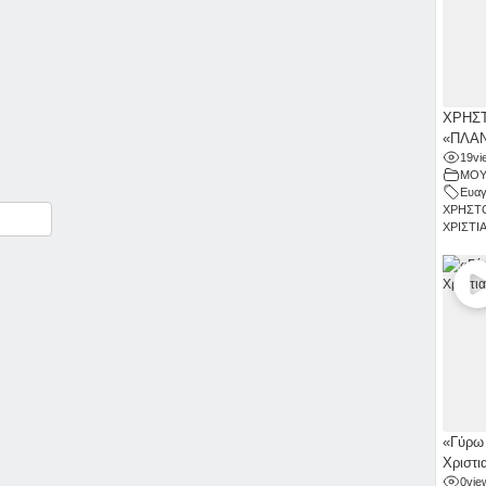
ΧΡΗΣΤ
«ΠΛΑΝ
19
vi
ΜΟΥ
Ευαγ
ΧΡΗΣΤ
ραστείτε
ΧΡΙΣΤΙ
«Γύρω 
Χριστι
0
vie