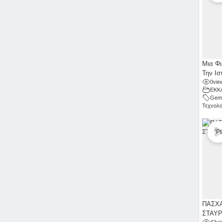
Μια Φι
Την Ισ
0
vie
ΕΚΚ
Gemi
Τεχνολο
ΠΑΣΧΑ
ΣΤΑΥ
42
vi