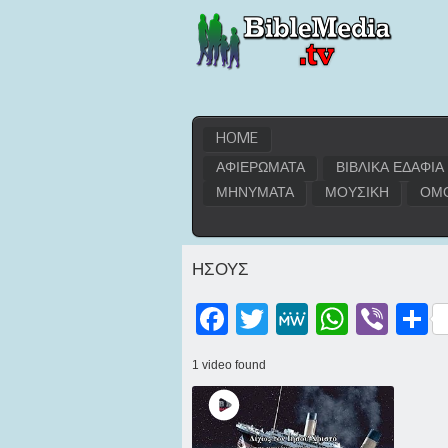
HOME
ΑΦΙΕΡΩΜΑΤΑ
ΒΙΒΛΙΚΑ ΕΔΑΦΙΑ
ΜΗΝΥΜΑΤΑ
ΜΟΥΣΙΚΗ
ΟΜΟ
ΗΣΟΥΣ
Facebook
Twitter
MeWe
WhatsApp
Viber
Μοι
1 video found