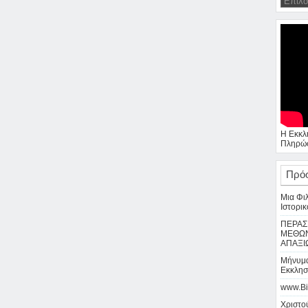
Η Εκκλ
Πληρώσ
Πρό
Μια Φι
Ιστορικ
ΠΕΡΑΣ
ΜΕΘΩΝ
ΑΠΑΞΙ
Μήνυμα
Εκκλησ
www.Bi
Χριστού