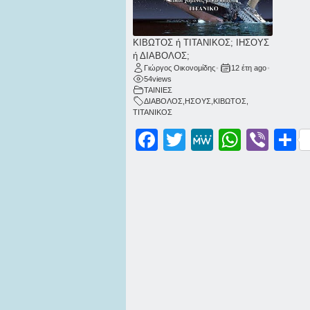
ΚΙΒΩΤΟΣ ή ΤΙΤΑΝΙΚΟΣ; ΙΗΣΟΥΣ
ή ΔΙΑΒΟΛΟΣ;
Γιώργος Οικονομίδης
•
12 έτη ago
•
54
views
ΤΑΙΝΙΕΣ
ΔΙΑΒΟΛΟΣ
,
ΗΣΟΥΣ
,
ΚΙΒΩΤΟΣ
,
ΤΙΤΑΝΙΚΟΣ
Facebook
Twitter
MeWe
WhatsApp
Viber
Μοι