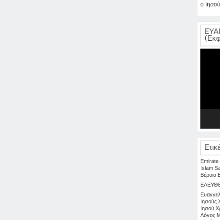
ο Ιησού
ΕΥΑ
(Εκφ
Πρόγρα
Αναπαρ
Βίντεο
Ετικ
Emirate
Islam
S
Βέροια
ΕΛΕΥΘ
Ευαγγελ
Ιησούς 
Ιησού Χ
Λόγος
Μ