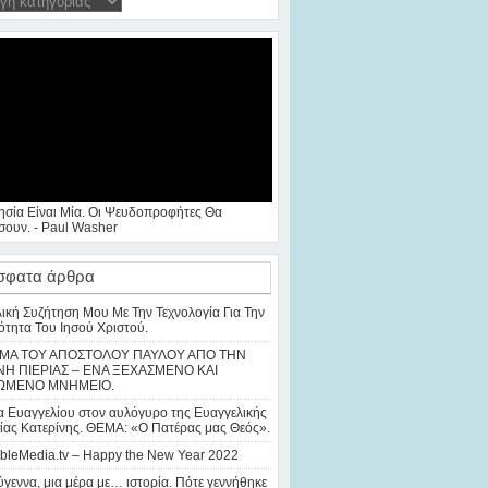
ησία Είναι Μία. Οι Ψευδοπροφήτες Θα
ουν. - Paul Washer
σφατα άρθρα
λική Συζήτηση Μου Με Την Τεχνολογία Για Την
ότητα Του Ιησού Χριστού.
ΜΑ ΤΟΥ ΑΠΟΣΤΟΛΟΥ ΠΑΥΛΟΥ ΑΠΟ ΤΗΝ
Η ΠΙΕΡΙΑΣ – ΕΝΑ ΞΕΧΑΣΜΕΝΟ ΚΑΙ
ΩΜΕΝΟ ΜΝΗΜΕΙΟ.
 Ευαγγελίου στον αυλόγυρο της Ευαγγελικής
ίας Κατερίνης. ΘΕΜΑ: «Ο Πατέρας μας Θεός».
bleMedia.tv – Happy the New Year 2022
γεννα, μια μέρα με… ιστορία. Πότε γεννήθηκε