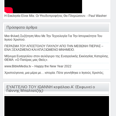
Η Εκκλησία Είναι Μία. Οι Ψευδοπροφήτες Θα Πληρώσουν. - Paul Washer
Πρόσφατα άρθρα
Μια Φιλική Συζήτηση Μου Με Την Τεχνολογία Για Την Ιστορικότητα Του
Ιησού Χριστού.
ΠΕΡΑΣΜΑ ΤΟΥ ΑΠΟΣΤΟΛΟΥ ΠΑΥΛΟΥ ΑΠΟ ΤΗΝ ΜΕΘΩΝΗ ΠΙΕΡΙΑΣ –
ΕΝΑ ΞΕΧΑΣΜΕΝΟ ΚΑΙ ΑΠΑΞΙΩΜΕΝΟ ΜΝΗΜΕΙΟ.
Μήνυμα Ευαγγελίου στον αυλόγυρο της Ευαγγελικής Εκκλησίας Κατερίνης.
ΘΕΜΑ: «Ο Πατέρας μας Θεός».
www.BibleMedia.tv – Happy the New Year 2022
Χριστούγεννα, μια μέρα με… ιστορία. Πότε γεννήθηκε ο Ιησούς Χριστός;
ΕΥΑΓΓΕΛΙΟ ΤΟΥ ΙΩΑΝΝΗ κεφάλαιο Α’ (Εκφωνεί ο
Γιάννης Μπαλτατζής)
Πρόγραμμα
Αναπαραγωγής
Βίντεο