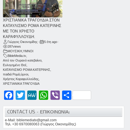
ΧΡΙΣΤΙΑΝΙΚΑ ΤΡΑΓΟΥΔΙΑ ΣΤΟΝ
ΚΑΤΑΥΛΙΣΜΟ ΡΟΜΑ ΚΑΤΕΡΙΝΗΣ
ΜΕ ΤΟΝ ΧΡΗΣΤΟ
ΚΑΡΑΦΥΛΛΟΥΔΗ.
Γιώργος Οικονομίδης
•
5 έτη ago
•
287
views
ΜΟΥΣΙΚΗ
,
ΥΜΝΟΙ
BibleMedia.tv
,
Από τον Ουρανό κατεβαίνει
,
Ευλογημένε Θεέ
,
ΚΑΤΑΥΛΙΣΜΟ ΡΟΜΑ ΚΑΤΕΡΙΝΗΣ
,
παιδιά Ρομά
,
ύμνοι
,
Χρήστος Καραφυλλούδης
,
ΧΡΙΣΤΙΑΝΙΚΑ ΤΡΑΓΟΥΔΙΑ
Facebook
Twitter
MeWe
WhatsApp
Viber
Μοιραστείτε
CONTACT US – ΕΠΙΚΟΙΝΩΝΙΑ:
e-Mail: biblemediatv@gmail.com
Τηλ. +30 6970080063 (Γιώργος Οικονομίδης)