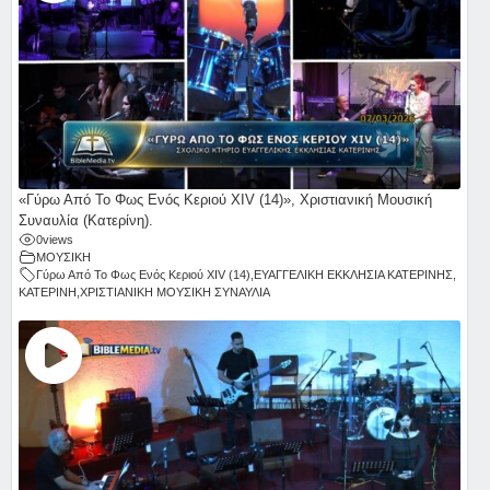
«Γύρω Από Το Φως Ενός Κεριού ΧΙV (14)», Χριστιανική Μουσική
Συναυλία (Κατερίνη).
0
views
ΜΟΥΣΙΚΗ
Γύρω Από Το Φως Ενός Κεριού ΧΙV (14)
,
ΕΥΑΓΓΕΛΙΚΗ ΕΚΚΛΗΣΙΑ ΚΑΤΕΡΙΝΗΣ
,
ΚΑΤΕΡΙΝΗ
,
ΧΡΙΣΤΙΑΝΙΚΗ ΜΟΥΣΙΚΗ ΣΥΝΑΥΛΙΑ