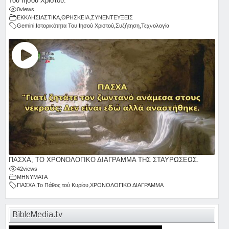
Του Ιησού Χριστού.
0
views
ΕΚΚΛΗΣΙΑΣΤΙΚΑ
,
ΘΡΗΣΚΕΙΑ
,
ΣΥΝΕΝΤΕΥΞΕΙΣ
Gemini
,
Ιστορικότητα Του Ιησού Χριστού
,
Συζήτηση
,
Τεχνολογία
ΠΑΣΧΑ, ΤΟ ΧΡΟΝΟΛΟΓΙΚΟ ΔΙΑΓΡΑΜΜΑ ΤΗΣ ΣΤΑΥΡΩΣΕΩΣ.
42
views
ΜΗΝΥΜΑΤΑ
ΠΑΣΧΑ
,
Το Πάθος τού Κυρίου
,
ΧΡΟΝΟΛΟΓΙΚΟ ΔΙΑΓΡΑΜΜΑ
BibleMedia.tv