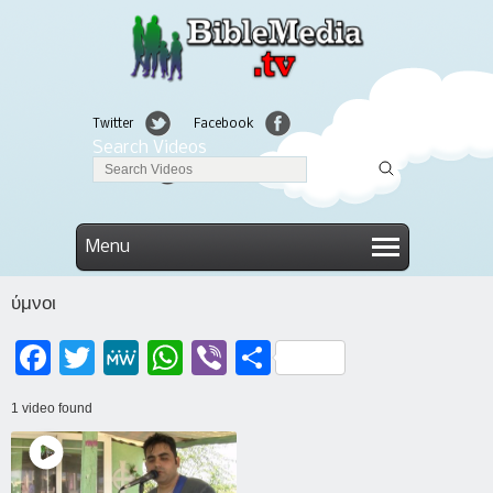
Twitter
Facebook
Search Videos
Linkedin
Menu
ύμνοι
Facebook
Twitter
MeWe
WhatsApp
Viber
Μοιραστείτε
1 video found