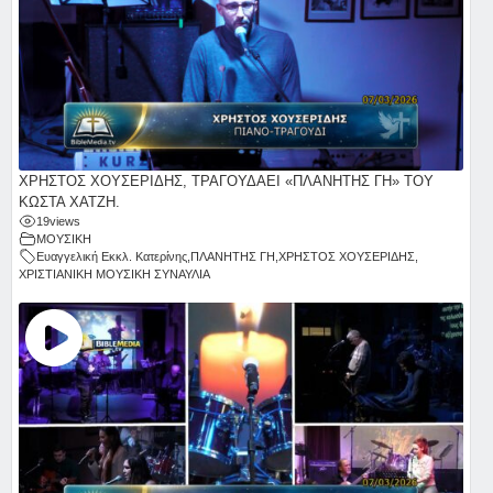
ΧΡΗΣΤΟΣ ΧΟΥΣΕΡΙΔΗΣ, ΤΡΑΓΟΥΔΑΕΙ «ΠΛΑΝΗΤΗΣ ΓΗ» ΤΟΥ
ΚΩΣΤΑ ΧΑΤΖΗ.
19
views
ΜΟΥΣΙΚΗ
Ευαγγελική Εκκλ. Κατερίνης
,
ΠΛΑΝΗΤΗΣ ΓΗ
,
ΧΡΗΣΤΟΣ ΧΟΥΣΕΡΙΔΗΣ
,
ΧΡΙΣΤΙΑΝΙΚΗ ΜΟΥΣΙΚΗ ΣΥΝΑΥΛΙΑ