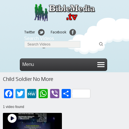
Twitter
Facebook
Search Videos
Linkedin
Menu
Child Soldier No More
Facebook
Twitter
MeWe
WhatsApp
Viber
Μοιραστείτε
1 video found