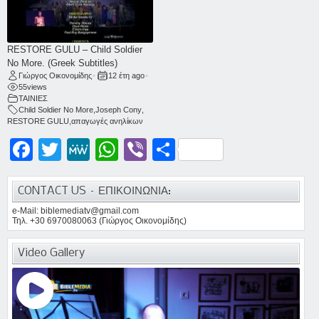
RESTORE GULU – Child Soldier
No More. (Greek Subtitles)
Γιώργος Οικονομίδης
•
12 έτη ago
•
55
views
ΤΑΙΝΙΕΣ
Child Soldier No More
,
Joseph Cony
,
RESTORE GULU
,
απαγωγές ανηλίκων
Facebook
Twitter
MeWe
WhatsApp
Viber
Μοιραστείτε
CONTACT US – ΕΠΙΚΟΙΝΩΝΙΑ:
e-Mail: biblemediatv@gmail.com
Τηλ. +30 6970080063 (Γιώργος Οικονομίδης)
Video Gallery