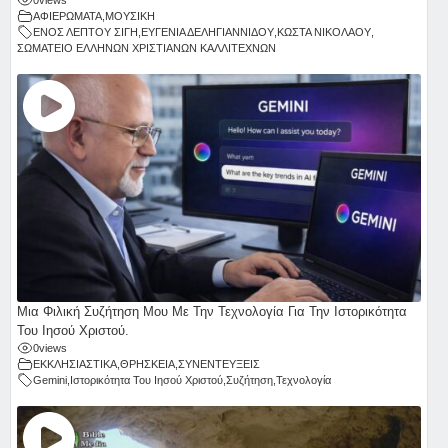
0
views
ΑΦΙΕΡΩΜΑΤΑ
,
ΜΟΥΣΙΚΗ
ΕΝΟΣ ΛΕΠΤΟΥ ΣΙΓΗ
,
ΕΥΓΕΝΙΑ ΔΕΛΗΓΙΑΝΝΙΔΟΥ
,
ΚΩΣΤΑ ΝΙΚΟΛΑΟΥ
,
ΣΩΜΑΤΕΙΟ ΕΛΛΗΝΩΝ ΧΡΙΣΤΙΑΝΩΝ ΚΑΛΛΙΤΕΧΝΩΝ
Μια Φιλική Συζήτηση Μου Με Την Τεχνολογία Για Την Ιστορικότητα
Του Ιησού Χριστού.
0
views
ΕΚΚΛΗΣΙΑΣΤΙΚΑ
,
ΘΡΗΣΚΕΙΑ
,
ΣΥΝΕΝΤΕΥΞΕΙΣ
Gemini
,
Ιστορικότητα Του Ιησού Χριστού
,
Συζήτηση
,
Τεχνολογία