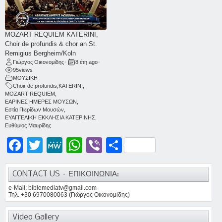
MOZART REQUIEM KATERINI,
Choir de profundis & chor an St.
Remigius Bergheim/Koln
Γιώργος Οικονομίδης
•
8 έτη ago
•
95
views
ΜΟΥΣΙΚΗ
Choir de profundis
,
KATERINI
,
MOZART REQUIEM
,
ΕΑΡΙΝΕΣ ΗΜΕΡΕΣ ΜΟΥΣΩΝ
,
Εστία Πιερίδων Μουσών
,
ΕΥΑΓΓΕΛΙΚΗ ΕΚΚΛΗΣΙΑ ΚΑΤΕΡΙΝΗΣ
,
Ευθύμιος Μαυρίδης
Facebook
Twitter
MeWe
WhatsApp
Viber
Μοιραστείτε
CONTACT US – ΕΠΙΚΟΙΝΩΝΙΑ:
e-Mail: biblemediatv@gmail.com
Τηλ. +30 6970080063 (Γιώργος Οικονομίδης)
Video Gallery