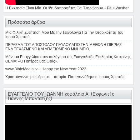
Η Εκκλησία Είναι Μία. Οι Ψευδοπροφήτες Θα Πληρώσουν. - Paul Washer
Πρόσφατα άρθρα
Μια Φιλική Συζήτηση Μου Με Την Τεχνολογία Για Την Ιστορικότητα Του
Ιησού Χριστού.
ΠΕΡΑΣΜΑ ΤΟΥ ΑΠΟΣΤΟΛΟΥ ΠΑΥΛΟΥ ΑΠΟ ΤΗΝ ΜΕΘΩΝΗ ΠΙΕΡΙΑΣ –
ΕΝΑ ΞΕΧΑΣΜΕΝΟ ΚΑΙ ΑΠΑΞΙΩΜΕΝΟ ΜΝΗΜΕΙΟ.
Μήνυμα Ευαγγελίου στον αυλόγυρο της Ευαγγελικής Εκκλησίας Κατερίνης.
ΘΕΜΑ: «Ο Πατέρας μας Θεός».
www.BibleMedia.tv – Happy the New Year 2022
Χριστούγεννα, μια μέρα με… ιστορία. Πότε γεννήθηκε ο Ιησούς Χριστός;
ΕΥΑΓΓΕΛΙΟ ΤΟΥ ΙΩΑΝΝΗ κεφάλαιο Α’ (Εκφωνεί ο
Γιάννης Μπαλτατζής)
Πρόγραμμα
Αναπαραγωγής
Βίντεο