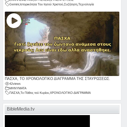
Gemini
,
Ιστορικότητα Του Ιησού Χριστού
,
Συζήτηση
,
Τεχνολογία
ΠΑΣΧΑ, ΤΟ ΧΡΟΝΟΛΟΓΙΚΟ ΔΙΑΓΡΑΜΜΑ ΤΗΣ ΣΤΑΥΡΩΣΕΩΣ.
42
views
ΜΗΝΥΜΑΤΑ
ΠΑΣΧΑ
,
Το Πάθος τού Κυρίου
,
ΧΡΟΝΟΛΟΓΙΚΟ ΔΙΑΓΡΑΜΜΑ
BibleMedia.tv