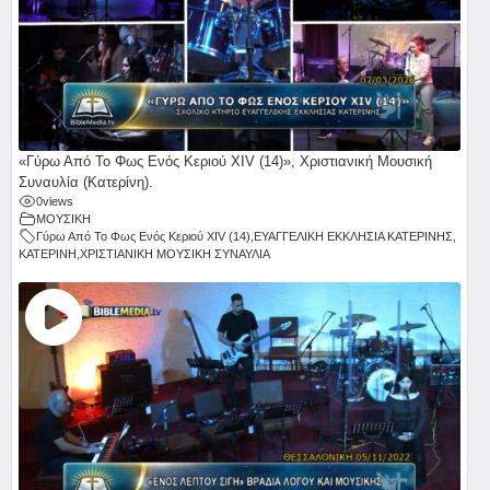
«Γύρω Από Το Φως Ενός Κεριού ΧΙV (14)», Χριστιανική Μουσική
Συναυλία (Κατερίνη).
0
views
ΜΟΥΣΙΚΗ
Γύρω Από Το Φως Ενός Κεριού ΧΙV (14)
,
ΕΥΑΓΓΕΛΙΚΗ ΕΚΚΛΗΣΙΑ ΚΑΤΕΡΙΝΗΣ
,
ΚΑΤΕΡΙΝΗ
,
ΧΡΙΣΤΙΑΝΙΚΗ ΜΟΥΣΙΚΗ ΣΥΝΑΥΛΙΑ