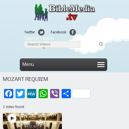
Twitter
Facebook
Search Videos
Linkedin
Menu
MOZART REQUIEM
Facebook
Twitter
MeWe
WhatsApp
Viber
Μοιραστείτε
1 video found