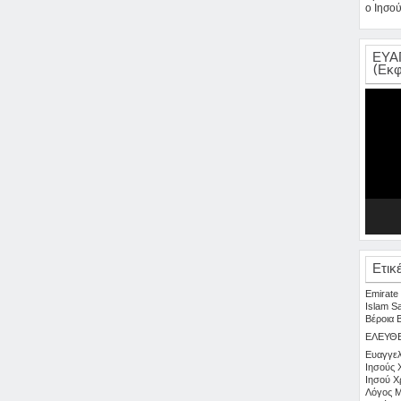
ο Ιησού
ΕΥΑ
(Εκφ
Πρόγρα
Αναπαρ
Βίντεο
Ετικ
Emirate
Islam
S
Βέροια
ΕΛΕΥΘ
Ευαγγελ
Ιησούς 
Ιησού Χ
Λόγος
Μ