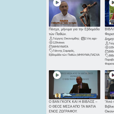
Πάσχα, μήνυμα για την Εβδομάδα
ΒΙΒΛ
τών Παθών.
Φαρισ
Γιώργος Οικονομίδης
•
2 έτη ago
•
Δημητ
129
views
Γιώ
ΜΗΝΥΜΑΤΑ
105
Γιάννης Σαμαράς
,
ΒΙΒ
Εβδομάδα τών Παθών
,
ΜΗΝΥΜΑ
,
ΠΑΣΧΑ
ΒΙ
Παραβ
Φαρισα
Ο ΒΑΝ ΓΚΟΓΚ ΚΑΙ Η ΒΙΒΛΟΣ –
“Από 
Ο ΘΕΟΣ ΜΕΣΑ ΑΠΟ ΤΑ ΜΑΤΙΑ
Βιβλι
ΕΝΟΣ ΖΩΓΡΑΦΟΥ.
Οικον