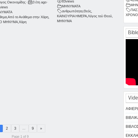
83
views
ργος Οικονομίδης
•
3 έτη ago
•
ΜΗΝ
ΜΗΝΥΜΑΤΑ
views
ΠΑΣ
ανθρωπότητα
,
Θεός
,
ΝΥΜΑΤΑ
ΧΡΟΝΟ
ΚΑΙΝΟΥΡΙΑ ΗΜΕΡΑ
,
Λόγος τού Θεού
,
θεμα
,
Από το Ανάθεμα στην Χάρη
,
ΜΗΝΥΜΑ
ΚΟ ΜΗΝΥΜΑ
,
Χάρη
Bibl
Vide
ΑΦΙΕΡ
ΒΙΒΛΙΚ
ΒΙΒΛΟΣ
2
3
9
»
…
ΕΚΚΛΗΣ
Page 1 of 9