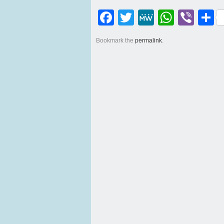
Facebook
Twitter
MeWe
WhatsApp
Viber
Μοι
Bookmark the
permalink
.