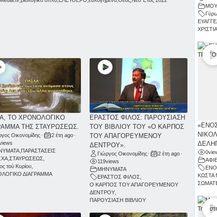
ΜΟΥ
Γύρω
ΕΥΑΓΓΕ
ΧΡΙΣΤΙ
Α, ΤΟ ΧΡΟΝΟΛΟΓΙΚΟ
ΕΡΑΣΤΟΣ ΦΙΛΟΣ: ΠΑΡΟΥΣΙΑΣΗ
«ΕΝΟΣ
ΡΑΜΜΑ ΤΗΣ ΣΤΑΥΡΩΣΕΩΣ.
ΤΟΥ ΒΙΒΛΙΟΥ ΤΟΥ «Ο ΚΑΡΠΟΣ
ΝΙΚΟΛ
ργος Οικονομίδης
•
2 έτη ago
•
ΤΟΥ ΑΠΑΓΟΡΕΥΜΕΝΟΥ
ΔΕΛΗΓ
views
ΔΕΝΤΡΟΥ».
ΝΥΜΑΤΑ
,
ΠΑΡΑΣΤΑΣΕΙΣ
0
vie
Γιώργος Οικονομίδης
•
2 έτη ago
•
ΣΧΑ
,
ΣΤΑΥΡΩΣΕΩΣ
,
ΑΦΙ
119
views
ος τού Κυρίου
,
ΕΝΟ
ΜΗΝΥΜΑΤΑ
ΛΟΓΙΚΟ ΔΙΑΓΡΑΜΜΑ
ΚΩΣΤΑ 
ΕΡΑΣΤΟΣ ΦΙΛΟΣ
,
ΣΩΜΑΤΕ
Ο ΚΑΡΠΟΣ ΤΟΥ ΑΠΑΓΟΡΕΥΜΕΝΟΥ
ΔΕΝΤΡΟΥ
,
ΠΑΡΟΥΣΙΑΣΗ ΒΙΒΛΙΟΥ