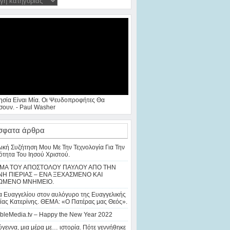
ησία Είναι Μία. Οι Ψευδοπροφήτες Θα
ουν. - Paul Washer
σφατα άρθρα
λική Συζήτηση Μου Με Την Τεχνολογία Για Την
ότητα Του Ιησού Χριστού.
ΜΑ ΤΟΥ ΑΠΟΣΤΟΛΟΥ ΠΑΥΛΟΥ ΑΠΟ ΤΗΝ
Η ΠΙΕΡΙΑΣ – ΕΝΑ ΞΕΧΑΣΜΕΝΟ ΚΑΙ
ΩΜΕΝΟ ΜΝΗΜΕΙΟ.
 Ευαγγελίου στον αυλόγυρο της Ευαγγελικής
ίας Κατερίνης. ΘΕΜΑ: «Ο Πατέρας μας Θεός».
bleMedia.tv – Happy the New Year 2022
γεννα, μια μέρα με… ιστορία. Πότε γεννήθηκε