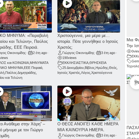
ΙΚΟ ΜΗΝΥΜΑ: «Παραβολή
Χριστούγεννα, μια μέρα με…
Μια Φι
αίου και Τελώνη», Παύλος
ιστορία. Πότε γεννήθηκε ο Ιησούς
Την Ισ
ριάδης, ΕΕΕ Πειραιά.
Χριστός;
0
vie
ργος Οικονομίδης
•
2 έτη ago
•
Γιώργος Οικονομίδης
•
3 έτη ago
•
ΕΚΚ
views
190
views
Gemi
ΛΟΣ και ΚΟΙΝΩΝΙΑ
,
ΜΗΝΥΜΑΤΑ
ΕΚΚΛΗΣΙΑΣΤΙΚΑ
,
ΘΡΗΣΚΕΙΑ
Τεχνολο
ΒΛΙΚΟ ΜΗΝΥΜΑ
,
ΕΕΕ Πειραιά
,
25 Δεκεμβρίου
,
Βίβλος
,
Ηρώδης
,
Θεός
,
ολή
,
Παύλος Δημητριάδης
,
Ιησούς Χριστός
,
Λόγος
,
Χριστούγεννα
ίου και Τελώνη
το Ανάθεμα στην Χάρη” –
Ο ΘΕΟΣ ΑΝΟΙΓΕΙ ΚΑΘΕ ΗΜΕΡΑ
ΠΑΣΧΑ
κό μήνυμα με τον Γιώργο
ΜΙΑ ΚΑΙΝΟΥΡΙΑ ΗΜΕΡΑ.
ΣΤΑΥ
ομίδη.
Γιώργος Οικονομίδης
•
3 έτη ago
•
42
vi