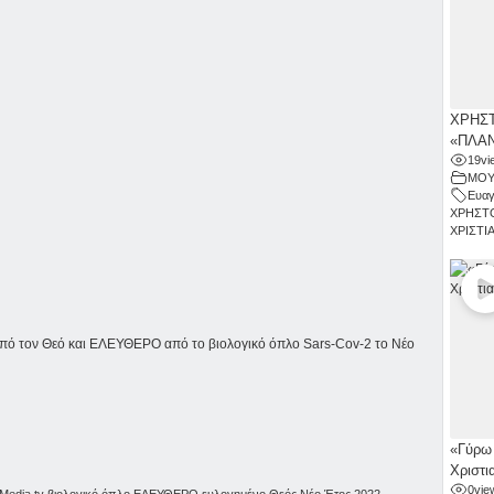
ΧΡΗΣΤ
«ΠΛΑΝ
19
vi
ΜΟΥ
Ευαγ
ΧΡΗΣΤ
ΧΡΙΣΤΙ
από τον Θεό και ΕΛΕΥΘΕΡΟ από το βιολογικό όπλο Sars-Cov-2 το Νέο
«Γύρω 
Χριστι
0
vie
Media.tv
,
βιολογικό όπλο
,
ΕΛΕΥΘΕΡΟ
,
ευλογημένο
,
Θεός
,
Νέο Έτος 2022