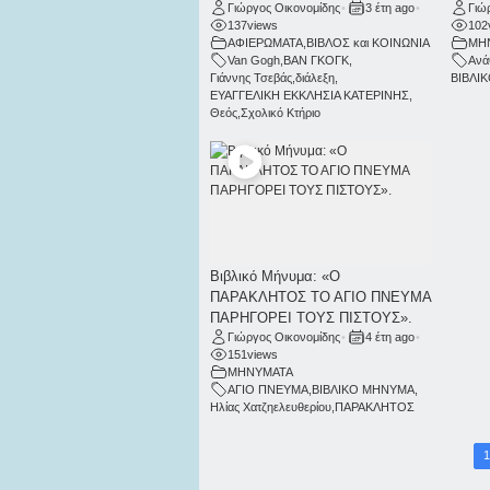
Γιώργος Οικονομίδης
•
3 έτη ago
•
Γιώ
137
views
102
ΑΦΙΕΡΩΜΑΤΑ
,
ΒΙΒΛΟΣ και ΚΟΙΝΩΝΙΑ
ΜΗ
Van Gogh
,
ΒΑΝ ΓΚΟΓΚ
,
Ανά
Γιάννης Τσεβάς
,
διάλεξη
,
ΒΙΒΛΙ
ΕΥΑΓΓΕΛΙΚΗ ΕΚΚΛΗΣΙΑ ΚΑΤΕΡΙΝΗΣ
,
Θεός
,
Σχολικό Κτήριο
Βιβλικό Μήνυμα: «Ο
ΠΑΡΑΚΛΗΤΟΣ ΤΟ ΑΓΙΟ ΠΝΕΥΜΑ
ΠΑΡΗΓΟΡΕΙ ΤΟΥΣ ΠΙΣΤΟΥΣ».
Γιώργος Οικονομίδης
•
4 έτη ago
•
151
views
ΜΗΝΥΜΑΤΑ
ΑΓΙΟ ΠΝΕΥΜΑ
,
ΒΙΒΛΙΚΟ ΜΗΝΥΜΑ
,
Ηλίας Χατζηελευθερίου
,
ΠΑΡΑΚΛΗΤΟΣ
1