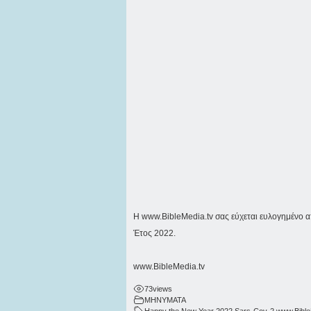
Η
www.BibleMedia.tv
σας εύχεται ευλογημένο 
Έτος 2022.
www.BibleMedia.tv
73
views
ΜΗΝΥΜΑΤΑ
Happy the New Year 2022
,
Sars-Cov-2
,
www.Bible