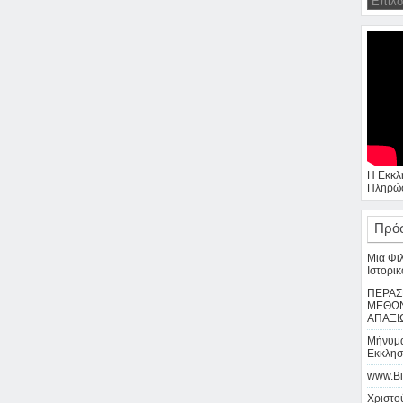
Η Εκκλ
Πληρώσ
Πρό
Μια Φι
Ιστορικ
ΠΕΡΑΣ
ΜΕΘΩΝ
ΑΠΑΞΙ
Μήνυμα
Εκκλησ
www.Bi
Χριστού