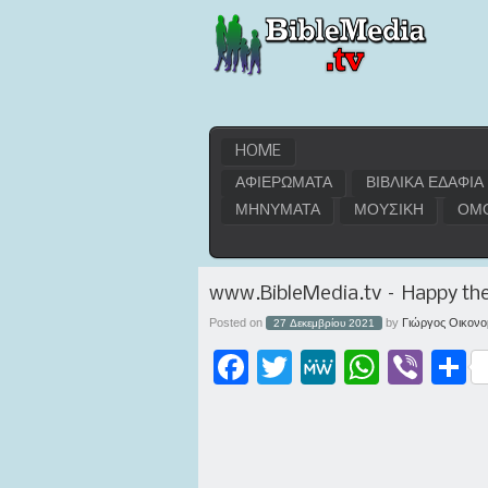
HOME
ΑΦΙΕΡΩΜΑΤΑ
ΒΙΒΛΙΚΑ ΕΔΑΦΙΑ
ΜΗΝΥΜΑΤΑ
ΜΟΥΣΙΚΗ
ΟΜΟ
www.BibleMedia.tv – Happy th
Posted on
by
Γιώργος Οικονο
27 Δεκεμβρίου 2021
Facebook
Twitter
MeWe
WhatsApp
Viber
Μοι