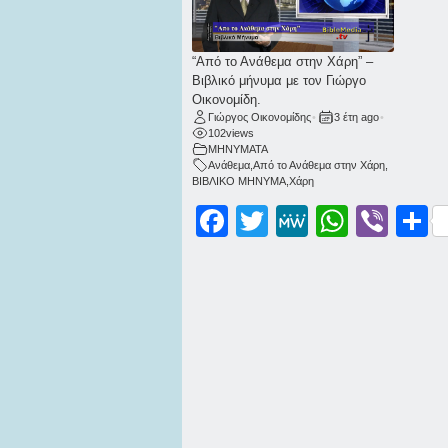
“Από το Ανάθεμα στην Χάρη” –
Βιβλικό μήνυμα με τον Γιώργο
Οικονομίδη.
Γιώργος Οικονομίδης
•
3 έτη ago
•
102
views
ΜΗΝΥΜΑΤΑ
Ανάθεμα
,
Από το Ανάθεμα στην Χάρη
,
ΒΙΒΛΙΚΟ ΜΗΝΥΜΑ
,
Χάρη
Facebook
Twitter
MeWe
WhatsApp
Viber
Μοι