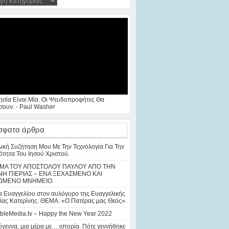
ησία Είναι Μία. Οι Ψευδοπροφήτες Θα
ουν. - Paul Washer
σφατα άρθρα
λική Συζήτηση Μου Με Την Τεχνολογία Για Την
ότητα Του Ιησού Χριστού.
ΜΑ ΤΟΥ ΑΠΟΣΤΟΛΟΥ ΠΑΥΛΟΥ ΑΠΟ ΤΗΝ
Η ΠΙΕΡΙΑΣ – ΕΝΑ ΞΕΧΑΣΜΕΝΟ ΚΑΙ
ΩΜΕΝΟ ΜΝΗΜΕΙΟ.
 Ευαγγελίου στον αυλόγυρο της Ευαγγελικής
ίας Κατερίνης. ΘΕΜΑ: «Ο Πατέρας μας Θεός».
bleMedia.tv – Happy the New Year 2022
γεννα, μια μέρα με… ιστορία. Πότε γεννήθηκε