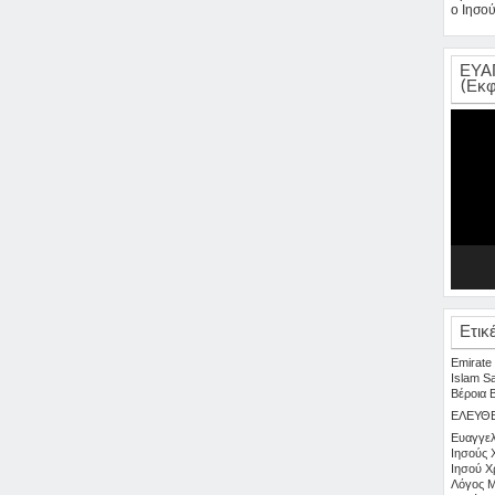
ο Ιησού
ΕΥΑ
(Εκφ
Πρόγρα
Αναπαρ
Βίντεο
Ετικ
Emirate
Islam
S
Βέροια
ΕΛΕΥΘ
Ευαγγελ
Ιησούς 
Ιησού Χ
Λόγος
Μ