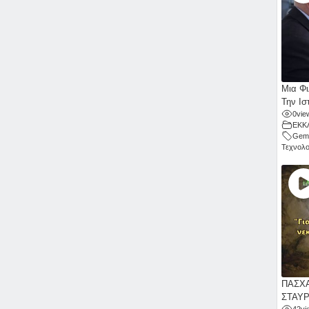
Μια Φι
Την Ισ
0
vie
ΕΚΚ
Gemi
Τεχνολο
ΠΑΣΧΑ
ΣΤΑΥ
42
vi