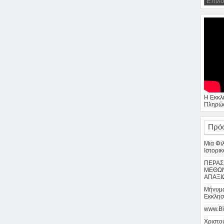
Η Εκκλ
Πληρώσ
Πρό
Μια Φι
Ιστορικ
ΠΕΡΑΣ
ΜΕΘΩΝ
ΑΠΑΞΙ
Μήνυμα
Εκκλησ
www.Bi
Χριστού