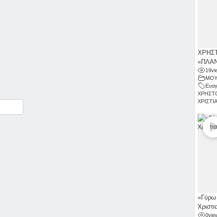
ΧΡΗΣΤ
«ΠΛΑΝ
19
vi
ΜΟΥ
Ευαγ
ΧΡΗΣΤ
ΧΡΙΣΤΙ
ραστείτε
«Γύρω 
Χριστι
0
vie