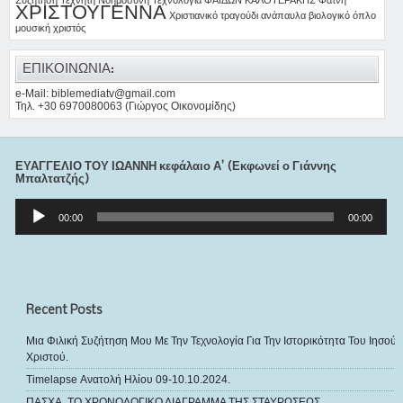
Συζήτηση
Τεχνητή Νοημοσύνη
Τεχνολογία
ΦΑΙΔΩΝ ΚΑΛΟΤΕΡΑΚΗΣ
Φάτνη
ΧΡΙΣΤΟΥΓΕΝΝΑ
Χριστιανικό τραγούδι
ανάπαυλα
βιολογικό όπλο
μουσική
χριστός
ΕΠΙΚΟΙΝΩΝΙΑ:
e-Mail: biblemediatv@gmail.com
Τηλ. +30 6970080063 (Γιώργος Οικονομίδης)
ΕΥΑΓΓΕΛΙΟ ΤΟΥ ΙΩΑΝΝΗ κεφάλαιο Α’ (Εκφωνεί ο Γιάννης
Μπαλτατζής)
Πρόγραμμα
Αναπαραγωγής
00:00
00:00
Ήχου
Recent Posts
Μια Φιλική Συζήτηση Μου Με Την Τεχνολογία Για Την Ιστορικότητα Του Ιησού
Χριστού.
Timelapse Ανατολή Ηλίου 09-10.10.2024.
ΠΑΣΧΑ, ΤΟ ΧΡΟΝΟΛΟΓΙΚΟ ΔΙΑΓΡΑΜΜΑ ΤΗΣ ΣΤΑΥΡΩΣΕΩΣ.