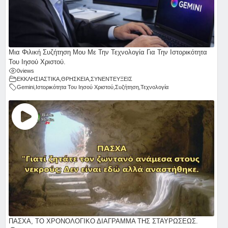
Μια Φιλική Συζήτηση Μου Με Την Τεχνολογία Για Την Ιστορικότητα
Του Ιησού Χριστού.
0
views
ΕΚΚΛΗΣΙΑΣΤΙΚΑ
,
ΘΡΗΣΚΕΙΑ
,
ΣΥΝΕΝΤΕΥΞΕΙΣ
Gemini
,
Ιστορικότητα Του Ιησού Χριστού
,
Συζήτηση
,
Τεχνολογία
ΠΑΣΧΑ, ΤΟ ΧΡΟΝΟΛΟΓΙΚΟ ΔΙΑΓΡΑΜΜΑ ΤΗΣ ΣΤΑΥΡΩΣΕΩΣ.