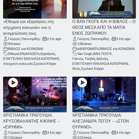
«Εθισμοί και εξαρτήσεις στη
Ο ΒΑΝ ΓΚΟΓΚ ΚΑΙ Η ΒΙΒΛΟΣ – Ο
σύγχρονη κοινωνία» και η
ΘΕΟΣ ΜΕΣΑ ΑΠΟ ΤΑ ΜΑΤΙΑ
αντιμετώπιση τους.
ΕΝΟΣ ΖΩΓΡΑΦΟΥ.
Γιώργος Οικονομίδης
•
2 έτη ago
•
Γιώργος Οικονομίδης
•
3 έτη ago
•
93
views
138
views
ΒΙΒΛΟΣ και ΚΟΙΝΩΝΙΑ
ΑΦΙΕΡΩΜΑΤΑ
,
ΒΙΒΛΟΣ και ΚΟΙΝΩΝΙΑ
Εθισμοί
,
ΕΚΔΗΛΩΣΗ
,
εξαρτήσεις
,
Van Gogh
,
ΒΑΝ ΓΚΟΓΚ
,
ΕΥΑΓΓΕΛΙΚΗ ΕΚΚΛΗΣΙΑ ΚΑΤΕΡΙΝΗΣ
,
Γιάννης Τσεβάς
,
διάλεξη
,
σύγχρονη κοινωνία
,
Σχολικό Κτήριο
ΕΥΑΓΓΕΛΙΚΗ ΕΚΚΛΗΣΙΑ ΚΑΤΕΡΙΝΗΣ
,
Θεός
,
Σχολικό Κτήριο
ΧΡΙΣΤΙΑΝΙΚΑ ΤΡΑΓΟΥΔΙΑ:
ΧΡΙΣΤΙΑΝΙΚΑ ΤΡΑΓΟΥΔΙΑ:
ΧΡΥΣΟΒΑΛΑΝΤΗΣ ΚΙΚΙΝΗΣ –
ΑΛΕΞΑΝΔΡΑ ΤΕΓΟΥ – «ΣΤΟΝ
«ΕΙΡΗΝΗ»
ΟΥΡΑΝΟ».
Γιώργος Οικονομίδης
•
3 έτη ago
•
Γιώργος Οικονομίδης
•
3 έτη ago
•
132
views
122
views