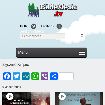
Twitter
Facebook
Search Videos
Linkedin
Menu
Σχολικό Κτήριο
Facebook
Twitter
MeWe
WhatsApp
Viber
Μοιραστείτε
6 videos found