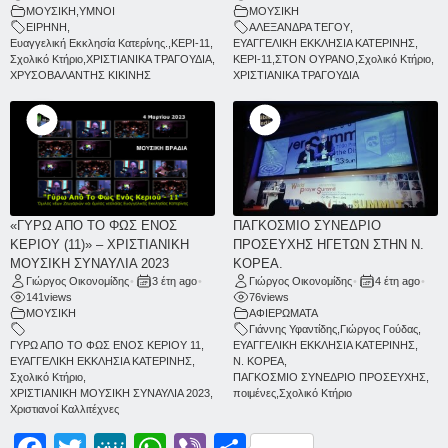
ΜΟΥΣΙΚΗ
,
ΥΜΝΟΙ
ΜΟΥΣΙΚΗ
ΕΙΡΗΝΗ
,
ΑΛΕΞΑΝΔΡΑ ΤΕΓΟΥ
,
Ευαγγελική Εκκλησία Κατερίνης.
,
ΚΕΡΙ-11
,
ΕΥΑΓΓΕΛΙΚΗ ΕΚΚΛΗΣΙΑ ΚΑΤΕΡΙΝΗΣ
,
Σχολικό Κτήριο
,
ΧΡΙΣΤΙΑΝΙΚΑ ΤΡΑΓΟΥΔΙΑ
,
ΚΕΡΙ-11
,
ΣΤΟΝ ΟΥΡΑΝΟ
,
Σχολικό Κτήριο
,
ΧΡΥΣΟΒΑΛΑΝΤΗΣ ΚΙΚΙΝΗΣ
ΧΡΙΣΤΙΑΝΙΚΑ ΤΡΑΓΟΥΔΙΑ
«ΓΥΡΩ ΑΠΟ ΤΟ ΦΩΣ ΕΝΟΣ
ΠΑΓΚΟΣΜΙΟ ΣΥΝΕΔΡΙΟ
ΚΕΡΙΟΥ (11)» – ΧΡΙΣΤΙΑΝΙΚΗ
ΠΡΟΣΕΥΧΗΣ ΗΓΕΤΩΝ ΣΤΗΝ Ν.
ΜΟΥΣΙΚΗ ΣΥΝΑΥΛΙΑ 2023
ΚΟΡΕΑ.
Γιώργος Οικονομίδης
•
3 έτη ago
•
Γιώργος Οικονομίδης
•
4 έτη ago
•
141
views
76
views
ΜΟΥΣΙΚΗ
ΑΦΙΕΡΩΜΑΤΑ
Γιάννης Υφαντίδης
,
Γιώργος Γούδας
,
ΓΥΡΩ ΑΠΟ ΤΟ ΦΩΣ ΕΝΟΣ ΚΕΡΙΟΥ 11
,
ΕΥΑΓΓΕΛΙΚΗ ΕΚΚΛΗΣΙΑ ΚΑΤΕΡΙΝΗΣ
,
ΕΥΑΓΓΕΛΙΚΗ ΕΚΚΛΗΣΙΑ ΚΑΤΕΡΙΝΗΣ
,
Ν. ΚΟΡΕΑ
,
Σχολικό Κτήριο
,
ΠΑΓΚΟΣΜΙΟ ΣΥΝΕΔΡΙΟ ΠΡΟΣΕΥΧΗΣ
,
ΧΡΙΣΤΙΑΝΙΚΗ ΜΟΥΣΙΚΗ ΣΥΝΑΥΛΙΑ 2023
,
ποιμένες
,
Σχολικό Κτήριο
Χριστιανοί Καλλιτέχνες