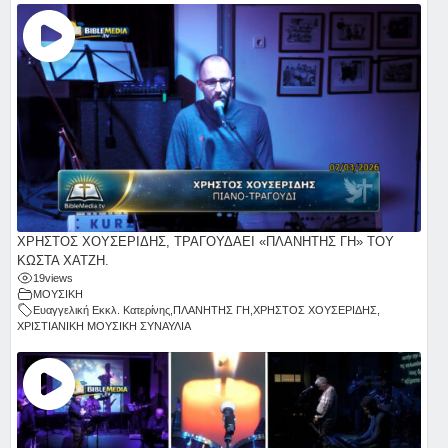
ΧΡΗΣΤΟΣ ΧΟΥΣΕΡΙΔΗΣ, ΤΡΑΓΟΥΔΑΕΙ «ΠΛΑΝΗΤΗΣ ΓΗ» ΤΟΥ
ΚΩΣΤΑ ΧΑΤΖΗ.
19
views
ΜΟΥΣΙΚΗ
Ευαγγελική Εκκλ. Κατερίνης
,
ΠΛΑΝΗΤΗΣ ΓΗ
,
ΧΡΗΣΤΟΣ ΧΟΥΣΕΡΙΔΗΣ
,
ΧΡΙΣΤΙΑΝΙΚΗ ΜΟΥΣΙΚΗ ΣΥΝΑΥΛΙΑ