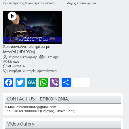
Ιησούς Χριστός
,
Λόγος
,
Χριστούγεννα
Λόγος
,
Χριστούγεννα
Χριστούγεννα, μια ημέρα με
Ιστορία! [HD1080p]
Γιώργος Οικονομίδης
•
12 έτη ago
•
63
views
ΜΗΝΥΜΑΤΑ
μια ημέρα με Ιστορία!
,
Χριστούγεννα
Facebook
Twitter
MeWe
WhatsApp
Viber
Μοιραστείτε
CONTACT US – ΕΠΙΚΟΙΝΩΝΙΑ:
e-Mail: biblemediatv@gmail.com
Τηλ. +30 6970080063 (Γιώργος Οικονομίδης)
Video Gallery