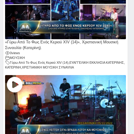
«Γύρω Από Το Φως Ενός Κεριού ΧΙV (14)», Χριστιανική Μουσική
Συναυλία (Κατερίνη).
0
views
ΜΟΥΣΙΚΗ
Γύρω Από Το Φως Ενός Κεριού ΧΙV (14)
,
ΕΥΑΓΓΕΛΙΚΗ ΕΚΚΛΗΣΙΑ ΚΑΤΕΡΙΝΗΣ
,
ΚΑΤΕΡΙΝΗ
,
ΧΡΙΣΤΙΑΝΙΚΗ ΜΟΥΣΙΚΗ ΣΥΝΑΥΛΙΑ