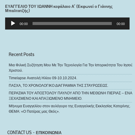
ΕΥΑΓΓΕΛΙΟ ΤΟΥ ΙΩΑΝΝΗ κεφάλαιο Α’ (Εκφωνεί ο Γιάννης
Μπαλτατζής)
Πρόγραμμα
Αναπαραγωγής
00:00
00:00
Ήχου
Recent Posts
Μια Φιλική Συζήτηση Μου Με Την Τεχνολογία Για Την Ιστορικότητα Του Ιησού
Χριστού.
Timelapse Ανατολή Ηλίου 09-10.10.2024.
ΠΑΣΧΑ, ΤΟ ΧΡΟΝΟΛΟΓΙΚΟ ΔΙΑΓΡΑΜΜΑ ΤΗΣ ΣΤΑΥΡΩΣΕΩΣ.
ΠΕΡΑΣΜΑ ΤΟΥ ΑΠΟΣΤΟΛΟΥ ΠΑΥΛΟΥ ΑΠΟ ΤΗΝ ΜΕΘΩΝΗ ΠΙΕΡΙΑΣ – ΕΝΑ
ΞΕΧΑΣΜΕΝΟ ΚΑΙ ΑΠΑΞΙΩΜΕΝΟ ΜΝΗΜΕΙΟ.
Μήνυμα Ευαγγελίου στον αυλόγυρο της Ευαγγελικής Εκκλησίας Κατερίνης.
ΘΕΜΑ: «Ο Πατέρας μας Θεός».
CONTACT US – ΕΠΙΚΟΙΝΩΝΙΑ