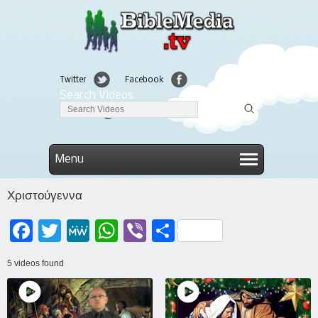
Twitter
Facebook
Search Videos
Linkedin
Menu
Χριστούγεννα
Facebook
Twitter
MeWe
WhatsApp
Viber
Μοιραστείτε
5 videos found