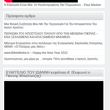
Η Εκκλησία Είναι Μία. Οι Ψευδοπροφήτες Θα Πληρώσουν. - Paul Washer
Πρόσφατα άρθρα
Μια Φιλική Συζήτηση Μου Με Την Τεχνολογία Για Την Ιστορικότητα Του
Ιησού Χριστού.
ΠΕΡΑΣΜΑ ΤΟΥ ΑΠΟΣΤΟΛΟΥ ΠΑΥΛΟΥ ΑΠΟ ΤΗΝ ΜΕΘΩΝΗ ΠΙΕΡΙΑΣ –
ΕΝΑ ΞΕΧΑΣΜΕΝΟ ΚΑΙ ΑΠΑΞΙΩΜΕΝΟ ΜΝΗΜΕΙΟ.
Μήνυμα Ευαγγελίου στον αυλόγυρο της Ευαγγελικής Εκκλησίας Κατερίνης.
ΘΕΜΑ: «Ο Πατέρας μας Θεός».
www.BibleMedia.tv – Happy the New Year 2022
Χριστούγεννα, μια μέρα με… ιστορία. Πότε γεννήθηκε ο Ιησούς Χριστός;
ΕΥΑΓΓΕΛΙΟ ΤΟΥ ΙΩΑΝΝΗ κεφάλαιο Α’ (Εκφωνεί ο
Γιάννης Μπαλτατζής)
Πρόγραμμα
Αναπαραγωγής
Βίντεο